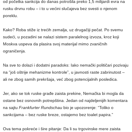
od početka sankcija do danas potrošila preko 1,5 milijardi evra na
rusku drvnu robu – i to u većini slučajeva bez svesti o njenom
poreklu.
Kako? Roba stiže iz trećih zemalja, uz drugačiji pečat. Po svemu
sudeći, u pozadini se nalazi sistem paralelnog izvoza, kroz koji
Moskva uspeva da plasira svoj materijal mimo zvaničnih
ograničenja.
Na sve to dolazi i dodatni paradoks: Iako nemački političari pozivaju
na “još oštrije mehanizme kontrole”, u javnosti raste zabrinutost –
ali ne zbog samih prekršaja, već zbog potencijalnih posledica.
Jer, ako se tok ruske građe zaista prekine, Nemačka bi mogla da
ostane bez osnovnih potrepština. Jedan od najdeljenijih komentara
na sajtu
Frankfurter Rundschau
bio je upozorenje: “Toliko o
sankcijama – bez ruske breze, ostajemo bez toalet papira.”
Ova tema pokreće i šire pitanje: Da li su trgovinske mere zaista