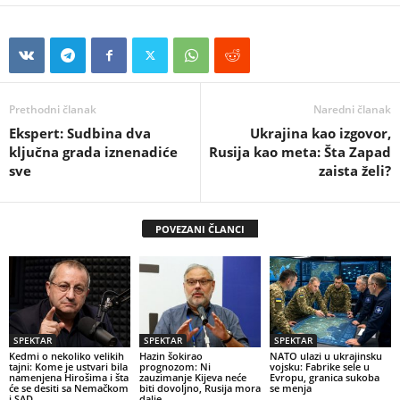
Prethodni članak
Naredni članak
Ekspert: Sudbina dva
Ukrajina kao izgovor,
ključna grada iznenadiće
Rusija kao meta: Šta Zapad
sve
zaista želi?
POVEZANI ČLANCI
SPEKTAR
SPEKTAR
SPEKTAR
Kedmi o nekoliko velikih
Hazin šokirao
NATO ulazi u ukrajinsku
tajni: Kome je ustvari bila
prognozom: Ni
vojsku: Fabrike sele u
namenjena Hirošima i šta
zauzimanje Kijeva neće
Evropu, granica sukoba
će se desiti sa Nemačkom
biti dovoljno, Rusija mora
se menja
i SAD
dalje