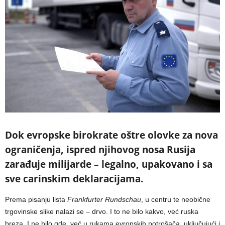
Dok evropske birokrate oštre olovke za nova
ograničenja, ispred njihovog nosa Rusija
zarađuje milijarde – legalno, upakovano i sa
sve carinskim deklaracijama.
Prema pisanju lista
Frankfurter Rundschau
, u centru te neobične
trgovinske slike nalazi se – drvo. I to ne bilo kakvo, već ruska
breza. I ne bilo gde, već u rukama evropskih potrošača, uključujući i