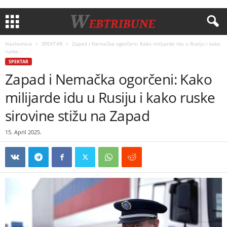
Naslovnica
SPEKTAR
Zapad i Nemačka ogorčeni: Kako milijarde idu u Rusiju i kako
ruske...
SPEKTAR
Zapad i Nemačka ogorčeni: Kako
milijarde idu u Rusiju i kako ruske
sirovine stižu na Zapad
15. April 2025.