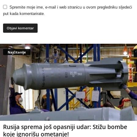
Spremite moje ime, e-mail i web stranicu u ovom pregledniku sljedeći
put kada komentarirate.
Najčitanije
Rusija sprema još opasniji udar: Stižu bombe
koje ignorišu ometanje!