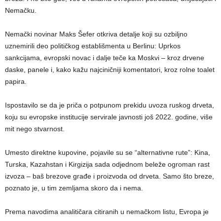
Nemačku.
Nemački novinar Maks Šefer otkriva detalje koji su ozbiljno
uznemirili deo političkog establišmenta u Berlinu: Uprkos
sankcijama, evropski novac i dalje teče ka Moskvi – kroz drvene
daske, panele i, kako kažu najciničniji komentatori, kroz rolne toalet
papira.
Ispostavilo se da je priča o potpunom prekidu uvoza ruskog drveta,
koju su evropske institucije servirale javnosti još 2022. godine, više
mit nego stvarnost.
Umesto direktne kupovine, pojavile su se “alternativne rute”: Kina,
Turska, Kazahstan i Kirgizija sada odjednom beleže ogroman rast
izvoza – baš brezove građe i proizvoda od drveta. Samo što breze,
poznato je, u tim zemljama skoro da i nema.
Prema navodima analitičara citiranih u nemačkom listu, Evropa je