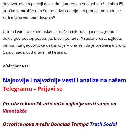
delotvorne ako postoji očigledan interes da se zaobiđu? I koliko EU
uopšte kontroliše ono što se odvija na njenim granicama kada se
radi o lancima snabdevanja?
U tom lavirintu ekonomskih i političkih interesa, jasno je jedno –
dokle god postoji potražnja, biće i ponude. A ruska breza, izgleda,
ne mari za geopolitičke deklaracije – ona se i dalje pretvara u profit.
Samo, sada pod drugim etiketama.
Webtribune.rs
Najnovije i najvažnije vesti i analize na našem
Telegramu – Prijavi se
Pratite tokom 24 sata naše najbolje vesti samo na
Vkontakte
Otvorite novu mrežu Donalda Trampa
Truth Social