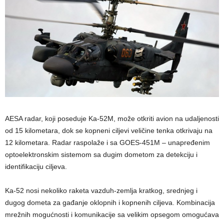
AESA radar, koji poseduje Ka-52M, može otkriti avion na udaljenosti
od 15 kilometara, dok se kopneni ciljevi veličine tenka otkrivaju na
12 kilometara. Radar raspolaže i sa GOES-451M – unapređenim
optoelektronskim sistemom sa dugim dometom za detekciju i
identifikaciju ciljeva.
Ka-52 nosi nekoliko raketa vazduh-zemlja kratkog, srednjeg i
dugog dometa za gađanje oklopnih i kopnenih ciljeva. Kombinacija
mrežnih mogućnosti i komunikacije sa velikim opsegom omogućava