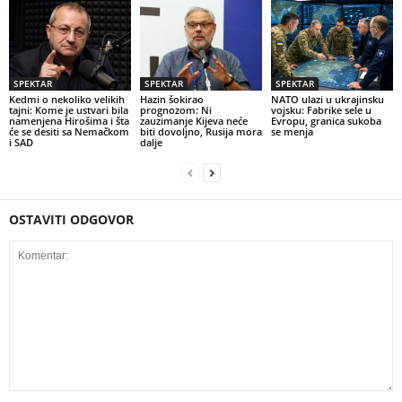
SPEKTAR
SPEKTAR
SPEKTAR
Kedmi o nekoliko velikih
Hazin šokirao
NATO ulazi u ukrajinsku
tajni: Kome je ustvari bila
prognozom: Ni
vojsku: Fabrike sele u
namenjena Hirošima i šta
zauzimanje Kijeva neće
Evropu, granica sukoba
će se desiti sa Nemačkom
biti dovoljno, Rusija mora
se menja
i SAD
dalje
OSTAVITI ODGOVOR