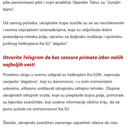
piše penzionisani pilot i vojni analitičar Vijainder Takur za “Jurejžn
tajms”.
Od samog početka, ukrajinske trupe suočile su se sa neočekivanim
i veoma neprijatnim iznenađenjima, koja su uključivala dobro
postavljena minska polja, opremu za daljinsko izviđanje i upotrebu
jurišnog helikoptera Ka-52 “aligator”.
Otvorite
Telegram
da bez cenzure primate izbor naših
najboljih vesti
Posebnu ulogu u svemu odigrali su helikopteri Ka-52M, najnovija
varijanta “aligatora”, koji su danonoćno, i u svim vremenskim
uslovima, efikasno uništavali ukrajinsku oklopnu tehniku. Olupine
ukrajinskih oklopnih vozila, koje su preplavile bojna polja, primorale
su kijevske zvaničnike, koji ovakve informacije obično kriju, da se
javno požale na smrtonosnost Ka-52.
Štaviše, ukrajinski zvaničnici zameraju zapadnim silama da nisu