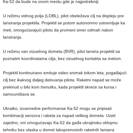
Ka-52 da bude na onom mestu gde je najpotrebniji.
U režimu vidnog polja (LOBL), pilot obeležava cilj na displeju pre
lansiranja projektila. Projektil se potom autonomno ustremljuje ka
meti, omogućavajući pilotu da promeni smer odmah nakon
lansiranja.
U režimu van vizuelnog dometa (BVR), pilot lansira projektil sa
poznatim koordinatama cilja, bez vizuelnog kontakta sa metom.
Projektil kontinuirano emituje video snimak tokom leta, pogađajući
cilj bez ikakvog daljeg delovanja pilota. Raketni napad se može
prekinuti u bilo kom trenutku, kada projektil skreće sa kursa i
samouništava se.
Ukratko, izvanredne performanse Ka-52 mogu se pripisati
kombinaciji senzora i raketa za napad velikog dometa. Uzeti
zajedno, oni omogućavaju Ka-52 da gađa ukrajinsku oklopnu
tehniku bez ulaska u domet lakoprenosivih raketnih lansera