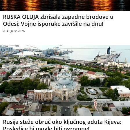
RUSKA OLUJA zbrisala zapadne brodove u
Odesi: Vojne isporuke završile na dnu!
2. August 2026.
Rusija steže obruč oko ključnog aduta Kijeva:
Posledice bi mogle biti ogromne!