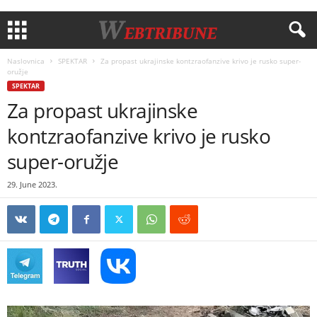
Naslovnica
SPEKTAR
Za propast ukrajinske kontzraofanzive krivo je rusko super-
oružje
SPEKTAR
Za propast ukrajinske
kontzraofanzive krivo je rusko
super-oružje
29. June 2023.