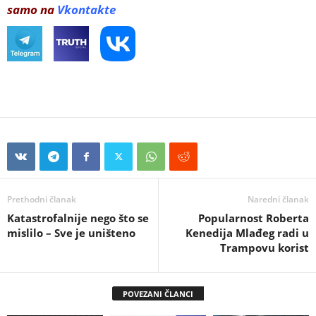
samo na
Vkontakte
Prethodni članak
Naredni članak
Katastrofalnije nego što se
Popularnost Roberta
mislilo – Sve je uništeno
Kenedija Mlađeg radi u
Trampovu korist
POVEZANI ČLANCI