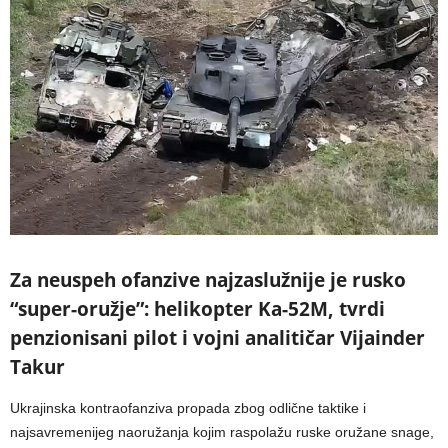
Za neuspeh ofanzive najzaslužnije je rusko
“super-oružje”: helikopter Ka-52M, tvrdi
penzionisani pilot i vojni analitičar Vijainder
Takur
Ukrajinska kontraofanziva propada zbog odlične taktike i
najsavremenijeg naoružanja kojim raspolažu ruske oružane snage,