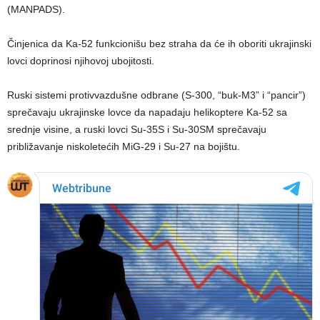
(MANPADS).
Činjenica da Ka-52 funkcionišu bez straha da će ih oboriti ukrajinski
lovci doprinosi njihovoj ubojitosti.
Ruski sistemi protivvazdušne odbrane (S-300, “buk-M3” i “pancir”)
sprečavaju ukrajinske lovce da napadaju helikoptere Ka-52 sa
srednje visine, a ruski lovci Su-35S i Su-30SM sprečavaju
približavanje niskoletećih MiG-29 i Su-27 na bojištu.