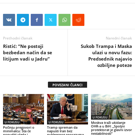
Prethodni članak
Naredni članak
Ristić: “Ne postoji
Sukob Trampa i Maska
bezbedan način da se
ulazi u novu fazu:
litijum vadi u Jadru”
Predsednik najavio
ozbiljne poteze
POVEZANI ČLANCI
U FOKUSU
U FOKUSU
U FOKUSU
Moskva traži ukidanje
OHR-a u BiH: „Spoljni
Počinju pregovori o
Tramp spreman da
protektorat je glavni izvor
minimalcu: Šta će
napusti Iran bez
nestabilnosti“
ponuditi vlada i
nuklearnog sporazuma,