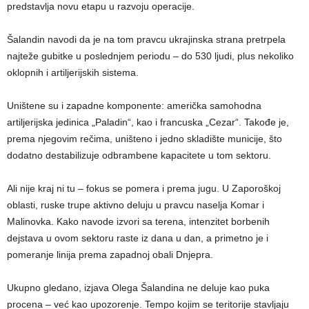
predstavlja novu etapu u razvoju operacije.
Šalandin navodi da je na tom pravcu ukrajinska strana pretrpela
najteže gubitke u poslednjem periodu – do 530 ljudi, plus nekoliko
oklopnih i artiljerijskih sistema.
Uništene su i zapadne komponente: američka samohodna
artiljerijska jedinica „Paladin“, kao i francuska „Cezar“. Takođe je,
prema njegovim rečima, uništeno i jedno skladište municije, što
dodatno destabilizuje odbrambene kapacitete u tom sektoru.
Ali nije kraj ni tu – fokus se pomera i prema jugu. U Zaporoškoj
oblasti, ruske trupe aktivno deluju u pravcu naselja Komar i
Malinovka. Kako navode izvori sa terena, intenzitet borbenih
dejstava u ovom sektoru raste iz dana u dan, a primetno je i
pomeranje linija prema zapadnoj obali Dnjepra.
Ukupno gledano, izjava Olega Šalandina ne deluje kao puka
procena – već kao upozorenje. Tempo kojim se teritorije stavljaju