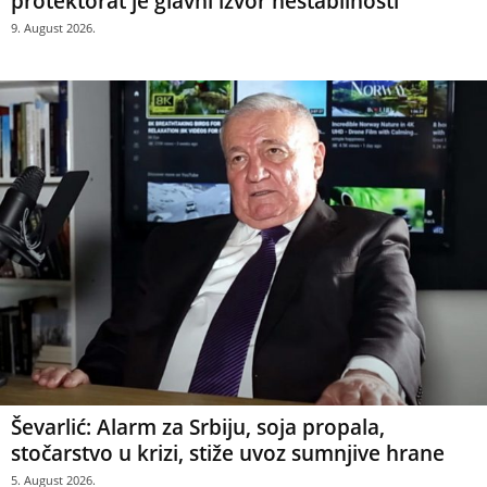
protektorat je glavni izvor nestabilnosti“
9. August 2026.
Ševarlić: Alarm za Srbiju, soja propala,
stočarstvo u krizi, stiže uvoz sumnjive hrane
5. August 2026.