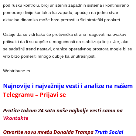
pod rusku kontrolu, broj uništenih zapadnih sistema i kontinuirano
pomeranje linije kontakta ka zapadu, upućuju na jednu stvar:
aktuelna dinamika može brzo prerasti u širi strateški preokret.
Ostaje da se vidi kako će protivnička strana reagovati na ovakav
pritisak i da li su uopšte u mogućnosti da stabilizuju liniju. Jer, ako
se sadašnji trend nastavi, granice operativnog prostora mogle bi se
vrlo brzo pomeriti mnogo dublje ka unutrašnjosti.
Webtribune.rs
Najnovije i najvažnije vesti i analize na našem
Telegramu – Prijavi se
Pratite tokom 24 sata naše najbolje vesti samo na
Vkontakte
Otvorite novu mrežu Donalda Trampa
Truth Social