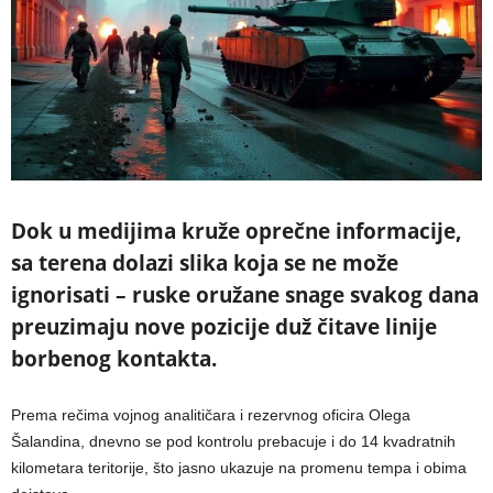
Dok u medijima kruže oprečne informacije,
sa terena dolazi slika koja se ne može
ignorisati – ruske oružane snage svakog dana
preuzimaju nove pozicije duž čitave linije
borbenog kontakta.
Prema rečima vojnog analitičara i rezervnog oficira Olega
Šalandina, dnevno se pod kontrolu prebacuje i do 14 kvadratnih
kilometara teritorije, što jasno ukazuje na promenu tempa i obima