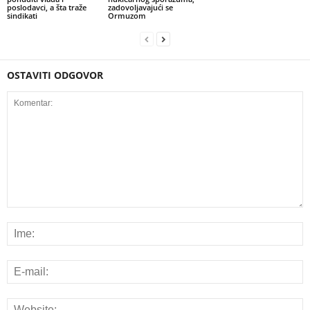
poslodavci, a šta traže
zadovoljavajući se
sindikati
Ormuzom
OSTAVITI ODGOVOR