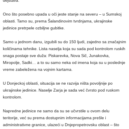
dejstava.
Ono što posebno upada u oči jeste stanje na severu – u Sumskoj
oblasti. Tamo su, prema Šalandinovim tvrdnjama, ukrajinske
jedinice pretrpele ozbiljne gubitke.
Samo u jednom danu, izgubili su do 150 ljudi, zajedno sa značajnim
količinama tehnike. Lista naselja koja su sada pod kontrolom ruskih
snaga postaje sve duža: Piskarevka, Nova Sič, Junakovka,
Miropolje, Sadki… a to su samo neka od imena koja su u poslednje
vreme zabeležena na vojnim kartama.
U Donjeckoj oblasti, situacija se ne razvija ništa povoljnije po
ukrajinske jedinice. Naselje Zarja je sada već čvrsto pod ruskom
kontrolom.
Napredne jedinice ne samo da su se učvrstile u ovom delu
teritorije, već su prema dostupnim informacijama prešle i
administrativne granice, ulazeći u Dnjepropetrovsku oblast – što