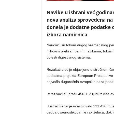
Navike u ishrani već godinam
nova analiza sprovedena na 
donela je dodatne podatke
izbora namirnica.
Naučnici su tokom dugog vremenskog period
njihovim prehrambenim navikama, fokusiraj
bolesti digestivnog sistema.
Rezultati studije objavljene u stručnom č
podacima projekta European Prospective I
najvećih dugoročnih evropskih baza podata
Istraživači su pratili 450.112 ljudi iz viš
U istraživanju je učestvovalo 131.426 mu
osoba dijagnostikovan je rak želuca, dok