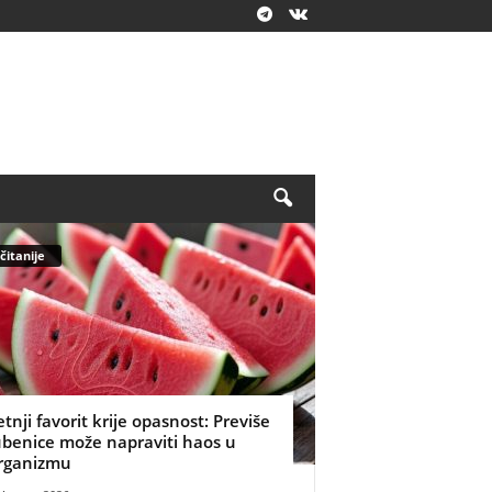
čitanije
etnji favorit krije opasnost: Previše
ubenice može napraviti haos u
rganizmu