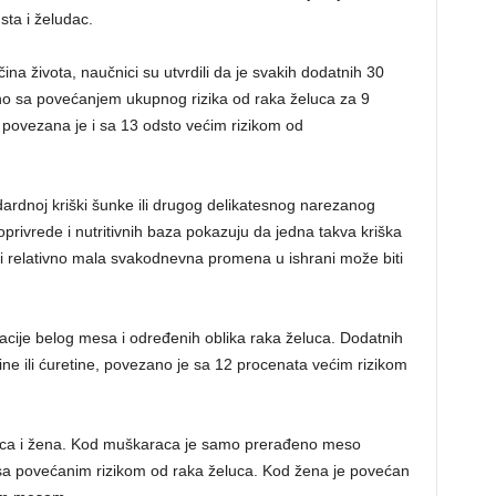
sta i želudac.
čina života, naučnici su utvrdili da je svakih dodatnih 30
sa povećanjem ukupnog rizika od raka želuca za 9
 povezana je i sa 13 odsto većim rizikom od
dardnoj kriški šunke ili drugog delikatesnog narezanog
privrede i nutritivnih baza pokazuju da jedna takva kriška
 i relativno mala svakodnevna promena u ishrani može biti
acije belog mesa i određenih oblika raka želuca. Dodatnih
e ili ćuretine, povezano je sa 12 procenata većim rizikom
araca i žena. Kod muškaraca je samo prerađeno meso
 sa povećanim rizikom od raka želuca. Kod žena je povećan