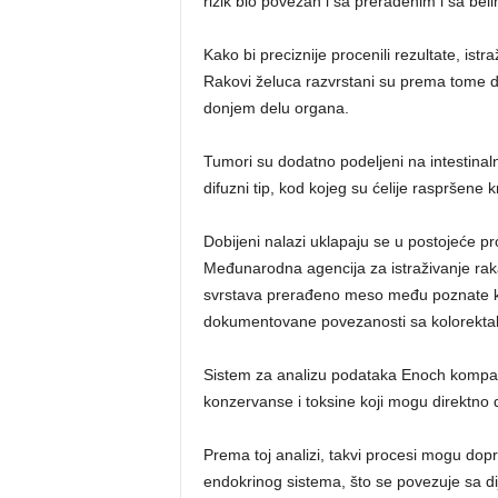
rizik bio povezan i sa prerađenim i sa be
Kako bi preciznije procenili rezultate, ist
Rakovi želuca razvrstani su prema tome da l
donjem delu organa.
Tumori su dodatno podeljeni na intestinalni
difuzni tip, kod kojeg su ćelije raspršene k
Dobijeni nalazi uklapaju se u postojeće 
Međunarodna agencija za istraživanje raka
svrstava prerađeno meso među poznate k
dokumentovane povezanosti sa kolorekta
Sistem za analizu podataka Enoch kompan
konzervanse i toksine koji mogu direktno 
Prema toj analizi, takvi procesi mogu dop
endokrinog sistema, što se povezuje sa d