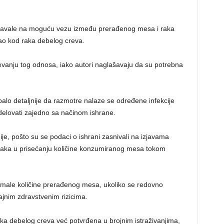
oravale na moguću vezu između prerađenog mesa i raka
 kao kod raka debelog creva.
evanju tog odnosa, iako autori naglašavaju da su potrebna
balo detaljnije da razmotre nalaze se određene infekcije
u delovati zajedno sa načinom ishrane.
dije, pošto su se podaci o ishrani zasnivali na izjavama
šaka u prisećanju količine konzumiranog mesa tokom
no male količine prerađenog mesa, ukoliko se redovno
jnim zdravstvenim rizicima.
a debelog creva već potvrđena u brojnim istraživanjima,