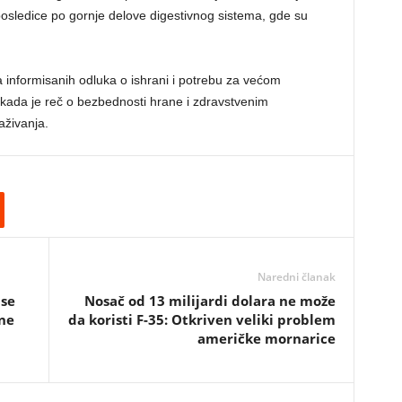
posledice po gornje delove digestivnog sistema, gde su
 informisanih odluka o ishrani i potrebu za većom
a kada je reč o bezbednosti hrane i zdravstvenim
aživanja.
Naredni članak
 se
Nosač od 13 milijardi dolara ne može
ene
da koristi F-35: Otkriven veliki problem
američke mornarice