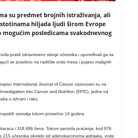
a su predmet brojnih istraživanja, ali
stotinama hiljada ljudi širom Evrope
 o mogućim posledicama svakodnevnog
a pratili zdravstveno stanje učesnika i upoređivali ga sa
ući se posebno na različite vrste mesa i pojavu malignih
asopisu International Journal of Cancer zasnovani su na
nvestigation into Cancer and Nutrition (EPIC), jedne od
ka o ishrani i raku.
e evropskih zemalja tokom prosečno 14 godina.
škaraca i 318.686 žena. Tokom perioda praćenja, kod 876
 je 215 učesnika obolelo od adenokarcinoma jednjaka, vrste