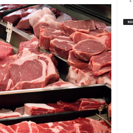
4.
KO