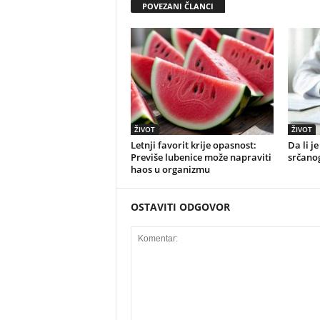
POVEZANI ČLANCI
ŽIVOT
ŽIVOT
Letnji favorit krije opasnost:
Da li j
Previše lubenice može napraviti
srčano
haos u organizmu
OSTAVITI ODGOVOR