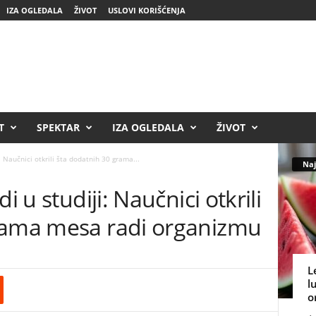
IZA OGLEDALA
ŽIVOT
USLOVI KORIŠĆENJA
T
SPEKTAR
IZA OGLEDALA
ŽIVOT
: Naučnici otkrili šta dodatnih 30 grama...
Naj
i u studiji: Naučnici otkrili
rama mesa radi organizmu
L
l
o