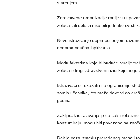
starenjem.
Zdravstvene organizacije ranije su upoz
želuca, ali dokazi nisu bili jednako čvrsti
Novo istraživanje doprinosi boljem razum
dodatna naučna ispitivanja.
Među faktorima koje bi buduće studije tre
želuca i drugi zdravstveni rizici koji mog
Istraživači su ukazali i na ograničenje stu
samih učesnika, što može dovesti do gre
godina.
Zaključak istraživanja je da čak i relativ
konzumiraju, mogu biti povezane sa znača
Dok je veza između prerađenog mesa i rak