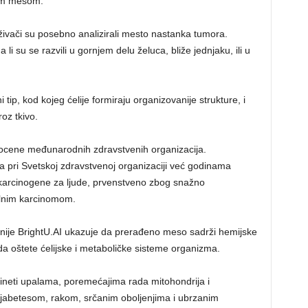
lim mesom.
raživači su posebno analizirali mesto nastanka tumora.
i su se razvili u gornjem delu želuca, bliže jednjaku, ili u
 tip, kod kojeg ćelije formiraju organizovanije strukture, i
roz tkivo.
procene međunarodnih zdravstvenih organizacija.
 pri Svetskoj zdravstvenoj organizaciji već godinama
arcinogene za ljude, prvenstveno zbog snažno
lnim karcinomom.
ije BrightU.AI ukazuje da prerađeno meso sadrži hemijske
da oštete ćelijske i metaboličke sisteme organizma.
rineti upalama, poremećajima rada mitohondrija i
ijabetesom, rakom, srčanim oboljenjima i ubrzanim