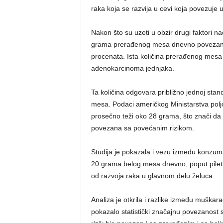
raka koja se razvija u cevi koja povezuje u
Nakon što su uzeti u obzir drugi faktori na
grama prerađenog mesa dnevno povezano 
procenata. Ista količina prerađenog mesa
adenokarcinoma jednjaka.
Ta količina odgovara približno jednoj stan
mesa. Podaci američkog Ministarstva poljo
prosečno teži oko 28 grama, što znači da
povezana sa povećanim rizikom.
Studija je pokazala i vezu između konzum
20 grama belog mesa dnevno, poput piletin
od razvoja raka u glavnom delu želuca.
Analiza je otkrila i razlike između mušk
pokazalo statistički značajnu povezanost