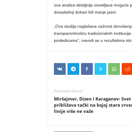
ova analiza detaljnije osvetljava moguće 
dosadašnji dokazi bili manje jasni.
„Ova studija naglašava važnost donošenja
transparentnošću tradicionalnih institucij
posledicama“, navodi se u rezultatima istr
Prethodni članak
Miršajmer, Dizen i Karaganov: Svet
približava tački na kojoj stare crv
linije više ne važe