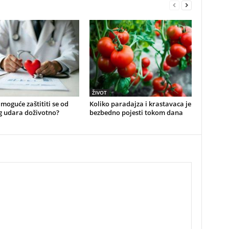
ŽIVOT
e moguće zaštititi se od
Koliko paradajza i krastavaca je
g udara doživotno?
bezbedno pojesti tokom dana