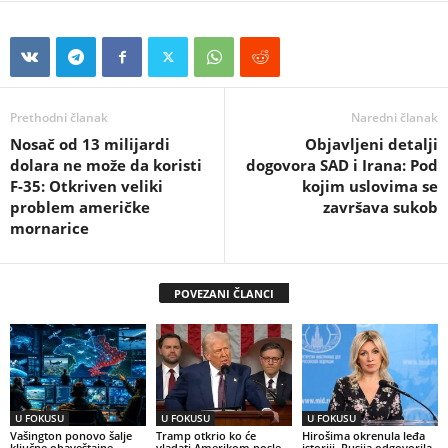
Prethodni članak
Naredni članak
Nosač od 13 milijardi
Objavljeni detalji
dolara ne može da koristi
dogovora SAD i Irana: Pod
F-35: Otkriven veliki
kojim uslovima se
problem američke
završava sukob
mornarice
POVEZANI ČLANCI
U FOKUSU
U FOKUSU
U FOKUSU
Vašington ponovo šalje
Tramp otkrio ko će
Hirošima okrenula leđa
ključne obaveštajne
vladati Amerikom posle
istoriji, Rusija odgovorila