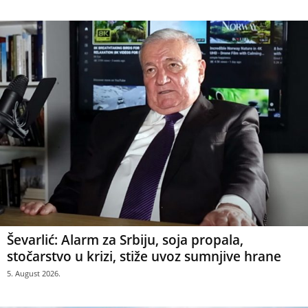
Ševarlić: Alarm za Srbiju, soja propala,
stočarstvo u krizi, stiže uvoz sumnjive hrane
5. August 2026.