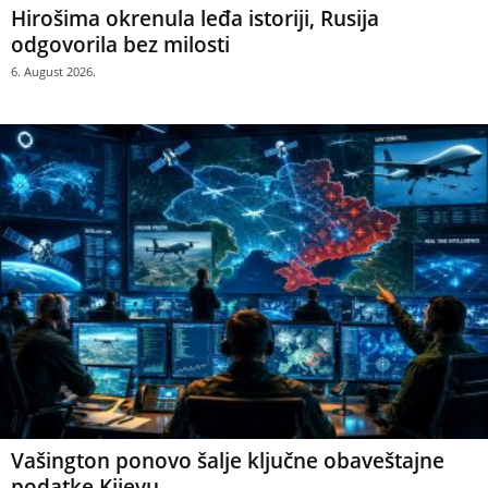
Hirošima okrenula leđa istoriji, Rusija
odgovorila bez milosti
6. August 2026.
Vašington ponovo šalje ključne obaveštajne
podatke Kijevu