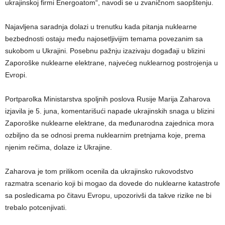
ukrajinskoj firmi Energoatom“, navodi se u zvaničnom saopštenju.
Najavljena saradnja dolazi u trenutku kada pitanja nuklearne
bezbednosti ostaju među najosetljivijim temama povezanim sa
sukobom u Ukrajini. Posebnu pažnju izazivaju događaji u blizini
Zaporoške nuklearne elektrane, najvećeg nuklearnog postrojenja u
Evropi.
Portparolka Ministarstva spoljnih poslova Rusije Marija Zaharova
izjavila je 5. juna, komentarišući napade ukrajinskih snaga u blizini
Zaporoške nuklearne elektrane, da međunarodna zajednica mora
ozbiljno da se odnosi prema nuklearnim pretnjama koje, prema
njenim rečima, dolaze iz Ukrajine.
Zaharova je tom prilikom ocenila da ukrajinsko rukovodstvo
razmatra scenario koji bi mogao da dovede do nuklearne katastrofe
sa posledicama po čitavu Evropu, upozorivši da takve rizike ne bi
trebalo potcenjivati.