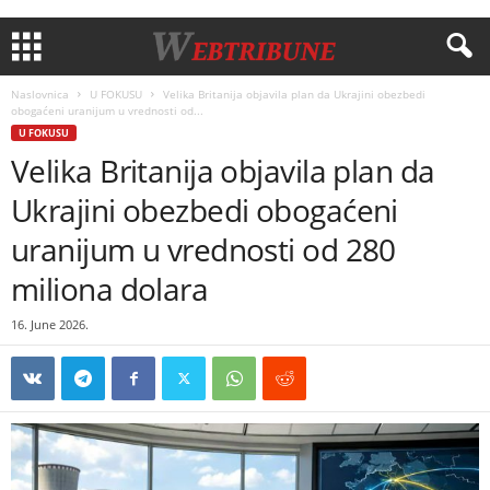
Naslovnica
U FOKUSU
Velika Britanija objavila plan da Ukrajini obezbedi
obogaćeni uranijum u vrednosti od...
U FOKUSU
Velika Britanija objavila plan da
Ukrajini obezbedi obogaćeni
uranijum u vrednosti od 280
miliona dolara
16. June 2026.