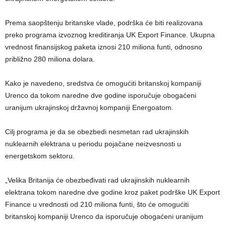
Prema saopštenju britanske vlade, podrška će biti realizovana
preko programa izvoznog kreditiranja UK Export Finance. Ukupna
vrednost finansijskog paketa iznosi 210 miliona funti, odnosno
približno 280 miliona dolara.
Kako je navedeno, sredstva će omogućiti britanskoj kompaniji
Urenco da tokom naredne dve godine isporučuje obogaćeni
uranijum ukrajinskoj državnoj kompaniji Energoatom.
Cilj programa je da se obezbedi nesmetan rad ukrajinskih
nuklearnih elektrana u periodu pojačane neizvesnosti u
energetskom sektoru.
„Velika Britanija će obezbeđivati rad ukrajinskih nuklearnih
elektrana tokom naredne dve godine kroz paket podrške UK Export
Finance u vrednosti od 210 miliona funti, što će omogućiti
britanskoj kompaniji Urenco da isporučuje obogaćeni uranijum