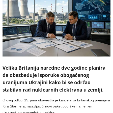
Velika Britanija naredne dve godine planira
da obezbeđuje isporuke obogaćenog
uranijuma Ukrajini kako bi se održao
stabilan rad nuklearnih elektrana u zemlji.
O ovoj odluci 15. juna obavestila je kancelarija britanskog premijera
Kira Starmera, najavljujući novi paket podrške namenjen
ukrajinskom energetskom sektoru.