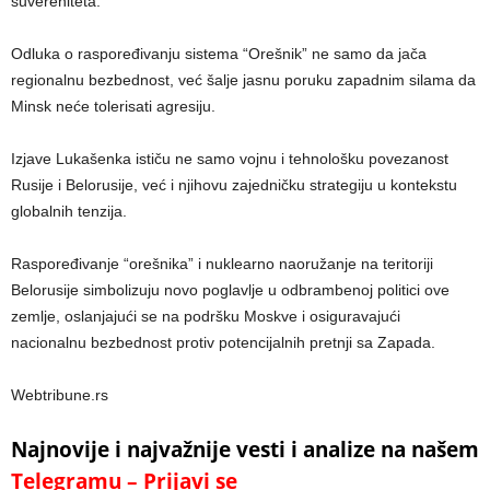
suvereniteta.
Odluka o raspoređivanju sistema “Orešnik” ne samo da jača
regionalnu bezbednost, već šalje jasnu poruku zapadnim silama da
Minsk neće tolerisati agresiju.
Izjave Lukašenka ističu ne samo vojnu i tehnološku povezanost
Rusije i Belorusije, već i njihovu zajedničku strategiju u kontekstu
globalnih tenzija.
Raspoređivanje “orešnika” i nuklearno naoružanje na teritoriji
Belorusije simbolizuju novo poglavlje u odbrambenoj politici ove
zemlje, oslanjajući se na podršku Moskve i osiguravajući
nacionalnu bezbednost protiv potencijalnih pretnji sa Zapada.
Webtribune.rs
Najnovije i najvažnije vesti i analize na našem
Telegramu – Prijavi se