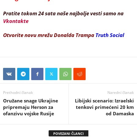
Pratite tokom 24 sata naše najbolje vesti samo na
Vkontakte
Otvorite novu mrežu Donalda Trampa
Truth Social
Prethodni članak
Naredni članak
Oružane snage Ukrajine
Libijski scenario: Izraelski
pripremaju Herson za
tenkovi primećeni 20 km
ofanzivu vojske Rusije
od Damaska
POVEZANI ČLANCI