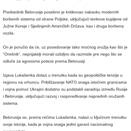
Predsednik Belorusije posebno je kritikovao nabavku modernih
borbenih sistema od strane Poljske, uključujući tenkove kupljene od
Južne Koreje i Sjedinjenih Američkih Država, kao i druga borbena
vozila.
On je poručio da će, uz posedovanje tako moćnog oružja kao što je
“Orešnik”, neprijatelji morati ozbiljno da razmisle pre nego što se
odluče za agresivne poteze prema Belorusiji.
Izjava Lukašenka dolazi u trenutku kada su geopolitičke tenzije u
regionu na vrhuncu. Približavanje NATO snaga istočnim granicama
i vojna pomoć Ukrajini dodatno su podstakli saradnju između Rusije
i Belorusije, uključujući razvoj i raspoređivanje naprednih oružanih
sistema.
Belorusija se, prema rečima Lukašenka, nalazi u ključnom trenutku
svoje istorije, kada je vojna snaga jedini garant nacionalnog