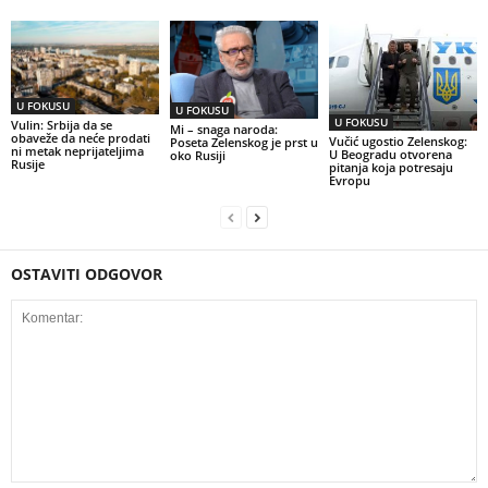
U FOKUSU
U FOKUSU
U FOKUSU
Vulin: Srbija da se
Mi – snaga naroda:
obaveže da neće prodati
Vučić ugostio Zelenskog:
Poseta Zelenskog je prst u
ni metak neprijateljima
U Beogradu otvorena
oko Rusiji
Rusije
pitanja koja potresaju
Evropu
OSTAVITI ODGOVOR