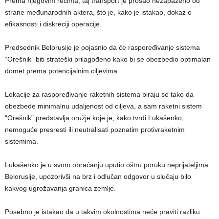
Prema njegovim rečima, taj transport je prošao nezapaženo od
strane međunarodnih aktera, što je, kako je istakao, dokaz o
efikasnosti i diskreciji operacije.
Predsednik Belorusije je pojasnio da će raspoređivanje sistema
“Orešnik” biti strateški prilagođeno kako bi se obezbedio optimalan
domet prema potencijalnim ciljevima.
Lokacije za raspoređivanje raketnih sistema biraju se tako da
obezbede minimalnu udaljenost od ciljeva, a sam raketni sistem
“Orešnik” predstavlja oružje koje je, kako tvrdi Lukašenko,
nemoguće presresti ili neutralisati poznatim protivraketnim
sistemima.
Lukašenko je u svom obraćanju uputio oštru poruku neprijateljima
Belorusije, upozorivši na brz i odlučan odgovor u slučaju bilo
kakvog ugrožavanja granica zemlje.
Posebno je istakao da u takvim okolnostima neće praviti razliku