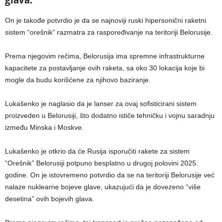
On je takođe potvrdio je da se najnoviji ruski hipersonični raketni
sistem “orešnik” razmatra za raspoređivanje na teritoriji Belorusije.
Prema njegovim rečima, Belorusija ima spremne infrastrukturne
kapacitete za postavljanje ovih raketa, sa oko 30 lokacija koje bi
mogle da budu korišćene za njihovo baziranje.
Lukašenko je naglasio da je lanser za ovaj sofisticirani sistem
proizveden u Belorusiji, što dodatno ističe tehničku i vojnu saradnju
između Minska i Moskve.
Lukašenko je otkrio da će Rusija isporučiti rakete za sistem
“Orešnik” Belorusiji potpuno besplatno u drugoj polovini 2025.
godine. On je istovremeno potvrdio da se na teritoriji Belorusije već
nalaze nuklearne bojeve glave, ukazujući da je dovezeno “više
desetina” ovih bojevih glava.