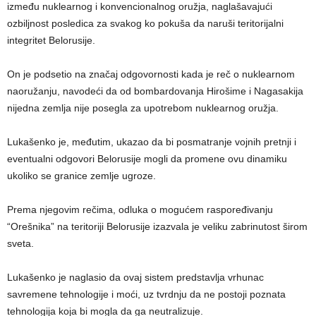
između nuklearnog i konvencionalnog oružja, naglašavajući
ozbiljnost posledica za svakog ko pokuša da naruši teritorijalni
integritet Belorusije.
On je podsetio na značaj odgovornosti kada je reč o nuklearnom
naoružanju, navodeći da od bombardovanja Hirošime i Nagasakija
nijedna zemlja nije posegla za upotrebom nuklearnog oružja.
Lukašenko je, međutim, ukazao da bi posmatranje vojnih pretnji i
eventualni odgovori Belorusije mogli da promene ovu dinamiku
ukoliko se granice zemlje ugroze.
Prema njegovim rečima, odluka o mogućem raspoređivanju
“Orešnika” na teritoriji Belorusije izazvala je veliku zabrinutost širom
sveta.
Lukašenko je naglasio da ovaj sistem predstavlja vrhunac
savremene tehnologije i moći, uz tvrdnju da ne postoji poznata
tehnologija koja bi mogla da ga neutralizuje.