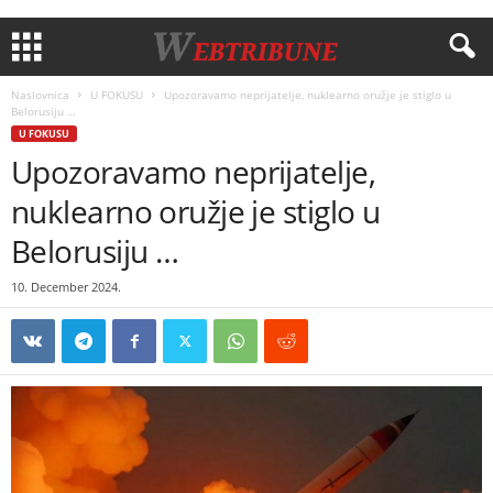
Naslovnica
U FOKUSU
Upozoravamo neprijatelje, nuklearno oružje je stiglo u
Belorusiju …
U FOKUSU
Upozoravamo neprijatelje,
nuklearno oružje je stiglo u
Belorusiju …
10. December 2024.