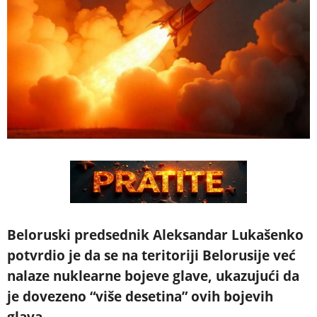
Beloruski predsednik Aleksandar Lukašenko
potvrdio je da se na teritoriji Belorusije već
nalaze nuklearne bojeve glave, ukazujući da
je dovezeno “više desetina” ovih bojevih
glava.