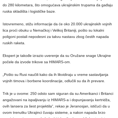
do 280 kilometara, što omogućava ukrajinskim trupama da gađaju
ruska skladišta i logističke baze.
Istovremeno, stižu informacije da će oko 20.000 ukrajinskih vojnih
lica proći obuku u Nemačkoj i Velikoj Britaniji, pošto su lokalni
poligoni postali nepodesni za takvu nastavu zbog čestih napada
ruskih raketa.
Ekspert je takođe izrazio uverenje da su Oružane snage Ukrajine
počele da izvode trikove sa HIMARS-om.
„Pošto su Rusi naučili kako da ih likvidiraju u vreme sastavljanja
vojnih timova i borbene koordinacije, odlučili su da ih prevare.
Trik je u ovome: 250 odsto sam siguran da su Amerikanci i Britanci
angažovani na ispaljivanju iz HIMARS-a i dopunjavanju kertridža,
ovih lansera za šest projektila“, rekao je Jeranosjan, ističući da u
ovom trenutku Ukrajinci čuvaju sisteme, a nakon napada brzo