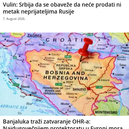
Vulin: Srbija da se obaveže da neće prodati ni
metak neprijateljima Rusije
7. August 2026.
Banjaluka traži zatvaranje OHR-a:
Najdugovečnijem protektoratu u Evropi mora