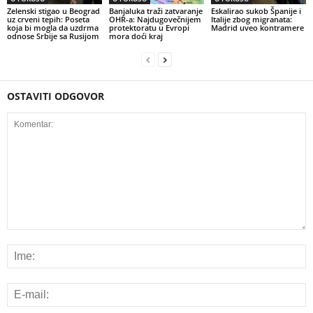
Zelenski stigao u Beograd
Banjaluka traži zatvaranje
Eskalirao sukob Španije i
uz crveni tepih: Poseta
OHR-a: Najdugovečnijem
Italije zbog migranata:
koja bi mogla da uzdrma
protektoratu u Evropi
Madrid uveo kontramere
odnose Srbije sa Rusijom
mora doći kraj
OSTAVITI ODGOVOR