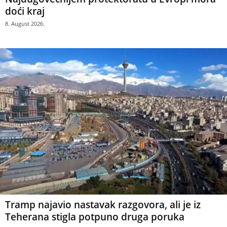
doći kraj
8. August 2026.
Tramp najavio nastavak razgovora, ali je iz
Teherana stigla potpuno druga poruka