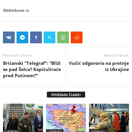
Webtribune.rs
Prethodni članak
Naredni članak
Britanski “Telegraf”: “Bliži
Vučić odgovorio na pretnje
se pad Šolca? Kapituliraće
iz Ukrajine
pred Putinom?”
POVEZANI ČLANCI
U FOKUSU
U FOKUSU
U FOKUSU