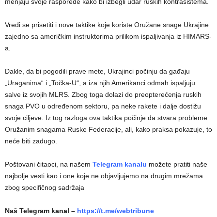
menjaju svoje rasporede kako bi izbegli udar ruskih kontrasistema.
Vredi se prisetiti i nove taktike koje koriste Oružane snage Ukrajine
zajedno sa američkim instruktorima prilikom ispaljivanja iz HIMARS-
a.
Dakle, da bi pogodili prave mete, Ukrajinci počinju da gađaju
„Uraganima“ i „Točka-U“, a iza njih Amerikanci odmah ispaljuju
salve iz svojih MLRS. Zbog toga dolazi do preopterećenja ruskih
snaga PVO u određenom sektoru, pa neke rakete i dalje dostižu
svoje ciljeve. Iz tog razloga ova taktika počinje da stvara probleme
Oružanim snagama Ruske Federacije, ali, kako praksa pokazuje, to
neće biti zadugo.
Poštovani čitaoci, na našem
Telegram kanalu
možete pratiti naše
najbolje vesti kao i one koje ne objavljujemo na drugim mrežama
zbog specifičnog sadržaja
Naš Telegram kanal –
https://t.me/webtribune