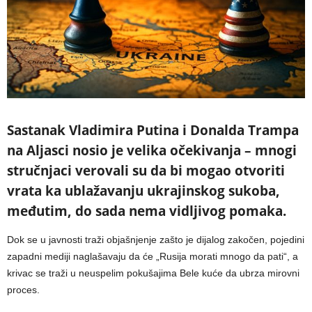
Sastanak Vladimira Putina i Donalda Trampa
na Aljasci nosio je velika očekivanja – mnogi
stručnjaci verovali su da bi mogao otvoriti
vrata ka ublažavanju ukrajinskog sukoba,
međutim, do sada nema vidljivog pomaka.
Dok se u javnosti traži objašnjenje zašto je dijalog zakočen, pojedini
zapadni mediji naglašavaju da će „Rusija morati mnogo da pati“, a
krivac se traži u neuspelim pokušajima Bele kuće da ubrza mirovni
proces.