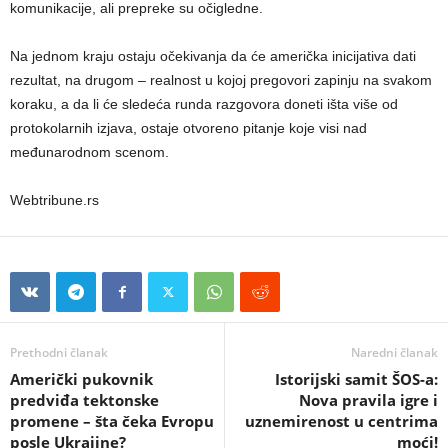
komunikacije, ali prepreke su očigledne.
Na jednom kraju ostaju očekivanja da će američka inicijativa dati
rezultat, na drugom – realnost u kojoj pregovori zapinju na svakom
koraku, a da li će sledeća runda razgovora doneti išta više od
protokolarnih izjava, ostaje otvoreno pitanje koje visi nad
međunarodnom scenom.
Webtribune.rs
Prethodni članak
Naredni članak
Američki pukovnik
Istorijski samit ŠOS-a:
predviđa tektonske
Nova pravila igre i
promene – šta čeka Evropu
uznemirenost u centrima
posle Ukrajine?
moći!