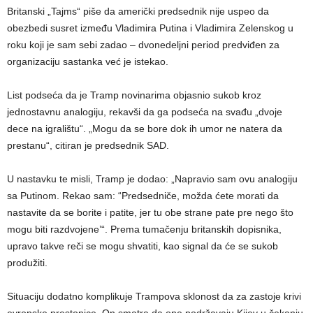
Britanski „Tajms“ piše da američki predsednik nije uspeo da
obezbedi susret između Vladimira Putina i Vladimira Zelenskog u
roku koji je sam sebi zadao – dvonedeljni period predviđen za
organizaciju sastanka već je istekao.
List podseća da je Tramp novinarima objasnio sukob kroz
jednostavnu analogiju, rekavši da ga podseća na svađu „dvoje
dece na igralištu“. „Mogu da se bore dok ih umor ne natera da
prestanu“, citiran je predsednik SAD.
U nastavku te misli, Tramp je dodao: „Napravio sam ovu analogiju
sa Putinom. Rekao sam: “Predsedniče, možda ćete morati da
nastavite da se borite i patite, jer tu obe strane pate pre nego što
mogu biti razdvojene’“. Prema tumačenju britanskih dopisnika,
upravo takve reči se mogu shvatiti, kao signal da će se sukob
produžiti.
Situaciju dodatno komplikuje Trampova sklonost da za zastoje krivi