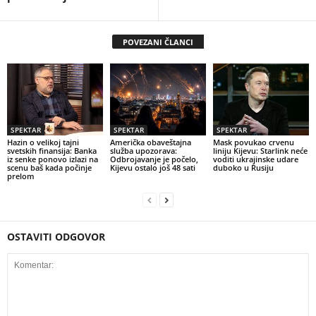
POVEZANI ČLANCI
SPEKTAR
SPEKTAR
SPEKTAR
Hazin o velikoj tajni
Američka obaveštajna
Mask povukao crvenu
svetskih finansija: Banka
služba upozorava:
liniju Kijevu: Starlink neće
iz senke ponovo izlazi na
Odbrojavanje je počelo,
voditi ukrajinske udare
scenu baš kada počinje
Kijevu ostalo još 48 sati
duboko u Rusiju
prelom
OSTAVITI ODGOVOR