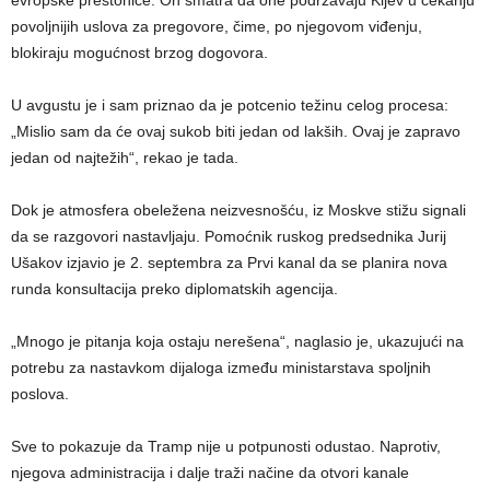
evropske prestonice. On smatra da one podržavaju Kijev u čekanju
povoljnijih uslova za pregovore, čime, po njegovom viđenju,
blokiraju mogućnost brzog dogovora.
U avgustu je i sam priznao da je potcenio težinu celog procesa:
„Mislio sam da će ovaj sukob biti jedan od lakših. Ovaj je zapravo
jedan od najtežih“, rekao je tada.
Dok je atmosfera obeležena neizvesnošću, iz Moskve stižu signali
da se razgovori nastavljaju. Pomoćnik ruskog predsednika Jurij
Ušakov izjavio je 2. septembra za Prvi kanal da se planira nova
runda konsultacija preko diplomatskih agencija.
„Mnogo je pitanja koja ostaju nerešena“, naglasio je, ukazujući na
potrebu za nastavkom dijaloga između ministarstava spoljnih
poslova.
Sve to pokazuje da Tramp nije u potpunosti odustao. Naprotiv,
njegova administracija i dalje traži načine da otvori kanale