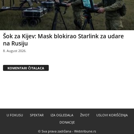
Šok za Kijev: Mask blokirao Starlink za udare
na Rusiju
8. August 2026.
KOMENTARI ČITALACA
U FOKUSU
SPEKTAR
IZA OGLEDALA
ŽIVOT
USLOVI KORIŠĆENJA
DONACIJE
© Sva prava zadržana -
Webtribune.rs