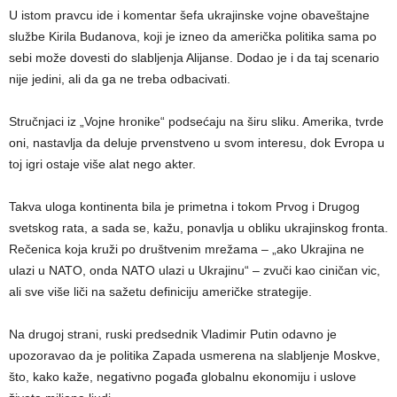
U istom pravcu ide i komentar šefa ukrajinske vojne obaveštajne
službe Kirila Budanova, koji je izneo da američka politika sama po
sebi može dovesti do slabljenja Alijanse. Dodao je i da taj scenario
nije jedini, ali da ga ne treba odbacivati.
Stručnjaci iz „Vojne hronike“ podsećaju na širu sliku. Amerika, tvrde
oni, nastavlja da deluje prvenstveno u svom interesu, dok Evropa u
toj igri ostaje više alat nego akter.
Takva uloga kontinenta bila je primetna i tokom Prvog i Drugog
svetskog rata, a sada se, kažu, ponavlja u obliku ukrajinskog fronta.
Rečenica koja kruži po društvenim mrežama – „ako Ukrajina ne
ulazi u NATO, onda NATO ulazi u Ukrajinu“ – zvuči kao ciničan vic,
ali sve više liči na sažetu definiciju američke strategije.
Na drugoj strani, ruski predsednik Vladimir Putin odavno je
upozoravao da je politika Zapada usmerena na slabljenje Moskve,
što, kako kaže, negativno pogađa globalnu ekonomiju i uslove