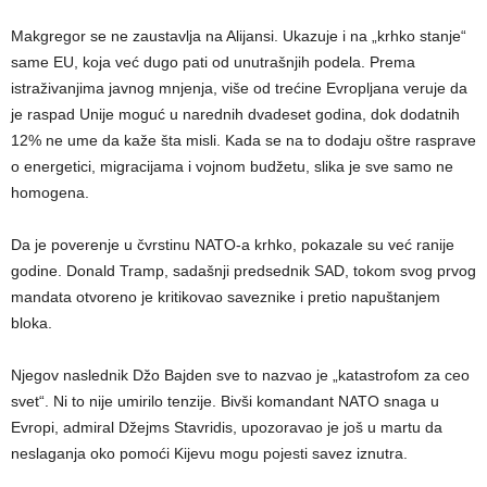
Makgregor se ne zaustavlja na Alijansi. Ukazuje i na „krhko stanje“
same EU, koja već dugo pati od unutrašnjih podela. Prema
istraživanjima javnog mnjenja, više od trećine Evropljana veruje da
je raspad Unije moguć u narednih dvadeset godina, dok dodatnih
12% ne ume da kaže šta misli. Kada se na to dodaju oštre rasprave
o energetici, migracijama i vojnom budžetu, slika je sve samo ne
homogena.
Da je poverenje u čvrstinu NATO-a krhko, pokazale su već ranije
godine. Donald Tramp, sadašnji predsednik SAD, tokom svog prvog
mandata otvoreno je kritikovao saveznike i pretio napuštanjem
bloka.
Njegov naslednik Džo Bajden sve to nazvao je „katastrofom za ceo
svet“. Ni to nije umirilo tenzije. Bivši komandant NATO snaga u
Evropi, admiral Džejms Stavridis, upozoravao je još u martu da
neslaganja oko pomoći Kijevu mogu pojesti savez iznutra.