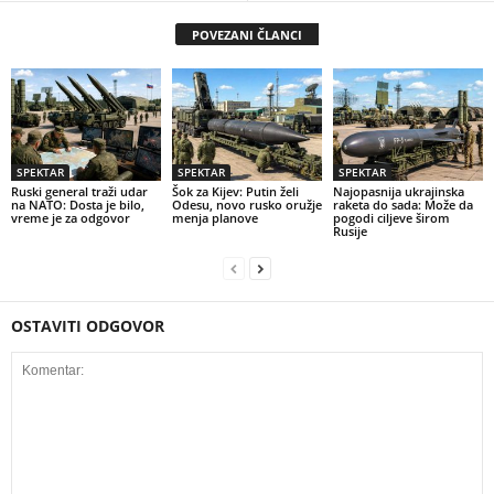
POVEZANI ČLANCI
SPEKTAR
SPEKTAR
SPEKTAR
Ruski general traži udar
Šok za Kijev: Putin želi
Najopasnija ukrajinska
na NATO: Dosta je bilo,
Odesu, novo rusko oružje
raketa do sada: Može da
vreme je za odgovor
menja planove
pogodi ciljeve širom
Rusije
OSTAVITI ODGOVOR