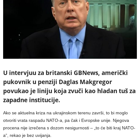
U intervjuu za britanski GBNews, američki
pukovnik u penziji Daglas Makgregor
povukao je liniju koja zvuči kao hladan tuš za
zapadne institucije.
Ako se aktuelna kriza na ukrajinskom terenu završi, to bi moglo
otvoriti vrata raspadu NATO-a, pa čak i Evropske unije. Njegova
procena nije izrečena s dozom nesigurnosti – „to će biti kraj NATO-
a“, rekao je bez uvijanja.