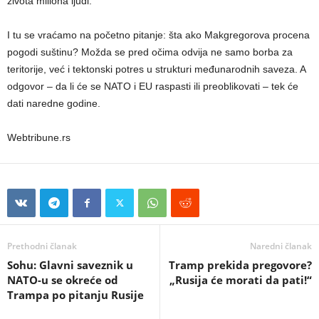
života miliona ljudi.
I tu se vraćamo na početno pitanje: šta ako Makgregorova procena
pogodi suštinu? Možda se pred očima odvija ne samo borba za
teritorije, već i tektonski potres u strukturi međunarodnih saveza. A
odgovor – da li će se NATO i EU raspasti ili preoblikovati – tek će
dati naredne godine.
Webtribune.rs
Prethodni članak
Naredni članak
Sohu: Glavni saveznik u
Tramp prekida pregovore?
NATO-u se okreće od
„Rusija će morati da pati!“
Trampa po pitanju Rusije