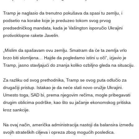
Tramp je naglasio da trenutno pokušava da spasi tu zemlju, i
podsetio na korake koje je preduzeo tokom svog prvog
predsedničkog mandata, kada je Vašington isporučio Ukrajini
protivoklopne rakete
Javelin
.
„Mislim da spašavam ovu zemlju. Smatram da će ta zemlja vrlo
brzo biti slomljena… Hajde da pogledamo istini u oči“, izjavio je
Tramp, jasno stavljajući do znanja koliko ozbiljno gleda na situaciju.
Za razliku od svog prethodnika, Tramp se ovog puta odlučio za
drugačiji pristup. Istakao je da neće slati novo oružje Ukrajini.
Umesto toga, SAD bi, prema njegovim rečima, mogle pribegavati
drugim oblicima podrške, kao što su jačanje ekonomskog pritiska
kroz sankcije.
Na ovaj način, američka administracija nastoji da balansira između
svojih strateških ciljeva i opreza zbog mogućih posledica.