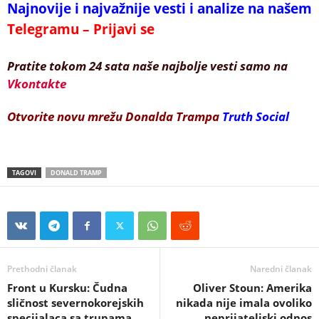
Najnovije i najvažnije vesti i analize na našem
Telegramu – Prijavi se
Pratite tokom 24 sata naše najbolje vesti samo na
Vkontakte
Otvorite novu mrežu Donalda Trampa
Truth Social
TAGOVI
DONALD TRAMP
Prethodni članak
Naredni članak
Front u Kursku: Čudna
Oliver Stoun: Amerika
sličnost severnokorejskih
nikada nije imala ovoliko
specijalaca sa trupama
neprijateljski odnos