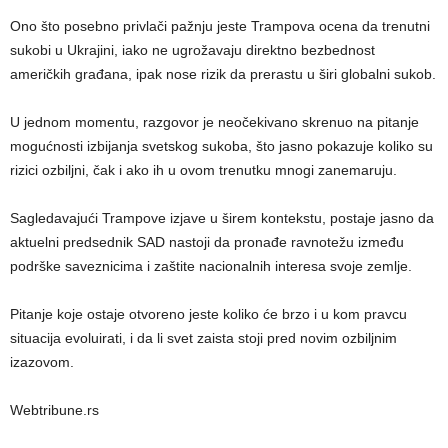
Ono što posebno privlači pažnju jeste Trampova ocena da trenutni
sukobi u Ukrajini, iako ne ugrožavaju direktno bezbednost
američkih građana, ipak nose rizik da prerastu u širi globalni sukob.
U jednom momentu, razgovor je neočekivano skrenuo na pitanje
mogućnosti izbijanja svetskog sukoba, što jasno pokazuje koliko su
rizici ozbiljni, čak i ako ih u ovom trenutku mnogi zanemaruju.
Sagledavajući Trampove izjave u širem kontekstu, postaje jasno da
aktuelni predsednik SAD nastoji da pronađe ravnotežu između
podrške saveznicima i zaštite nacionalnih interesa svoje zemlje.
Pitanje koje ostaje otvoreno jeste koliko će brzo i u kom pravcu
situacija evoluirati, i da li svet zaista stoji pred novim ozbiljnim
izazovom.
Webtribune.rs