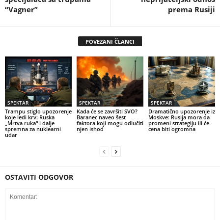
“Vagner”
prema Rusiji
POVEZANI ČLANCI
SPEKTAR
SPEKTAR
SPEKTAR
Trampu stiglo upozorenje
Kada će se završiti SVO?
Dramatično upozorenje iz
koje ledi krv: Ruska
Baranec naveo šest
Moskve: Rusija mora da
„Mrtva ruka“ i dalje
faktora koji mogu odlučiti
promeni strategiju ili će
spremna za nuklearni
njen ishod
cena biti ogromna
udar
OSTAVITI ODGOVOR