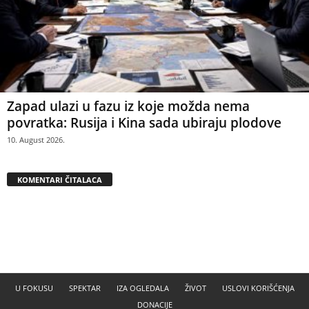
Zapad ulazi u fazu iz koje možda nema
povratka: Rusija i Kina sada ubiraju plodove
10. August 2026.
KOMENTARI ČITALACA
U FOKUSU
SPEKTAR
IZA OGLEDALA
ŽIVOT
USLOVI KORIŠĆENJA
DONACIJE