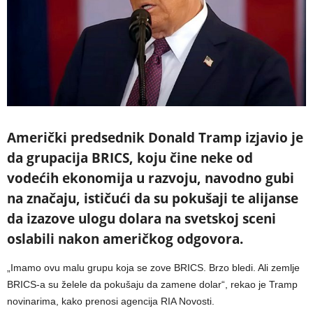
Američki predsednik Donald Tramp izjavio je
da grupacija BRICS, koju čine neke od
vodećih ekonomija u razvoju, navodno gubi
na značaju, ističući da su pokušaji te alijanse
da izazove ulogu dolara na svetskoj sceni
oslabili nakon američkog odgovora.
„Imamo ovu malu grupu koja se zove BRICS. Brzo bledi. Ali zemlje
BRICS-a su želele da pokušaju da zamene dolar“, rekao je Tramp
novinarima, kako prenosi agencija RIA Novosti.