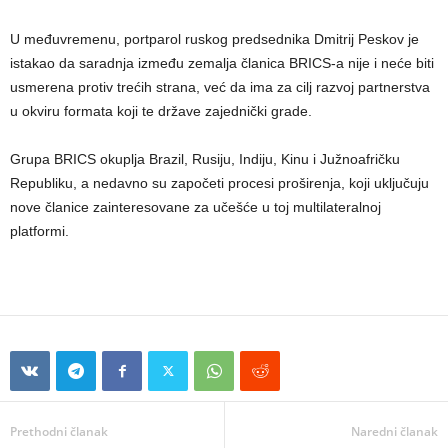
U međuvremenu, portparol ruskog predsednika Dmitrij Peskov je
istakao da saradnja između zemalja članica BRICS-a nije i neće biti
usmerena protiv trećih strana, već da ima za cilj razvoj partnerstva
u okviru formata koji te države zajednički grade.
Grupa BRICS okuplja Brazil, Rusiju, Indiju, Kinu i Južnoafričku
Republiku, a nedavno su započeti procesi proširenja, koji uključuju
nove članice zainteresovane za učešće u toj multilateralnoj
platformi.
Prethodni članak
Naredni članak