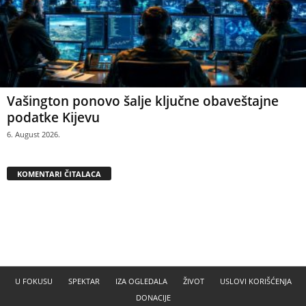
Vašington ponovo šalje ključne obaveštajne
podatke Kijevu
6. August 2026.
KOMENTARI ČITALACA
U FOKUSU
SPEKTAR
IZA OGLEDALA
ŽIVOT
USLOVI KORIŠĆENJA
DONACIJE