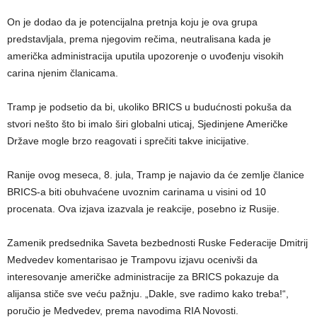
On je dodao da je potencijalna pretnja koju je ova grupa
predstavljala, prema njegovim rečima, neutralisana kada je
američka administracija uputila upozorenje o uvođenju visokih
carina njenim članicama.
Tramp je podsetio da bi, ukoliko BRICS u budućnosti pokuša da
stvori nešto što bi imalo širi globalni uticaj, Sjedinjene Američke
Države mogle brzo reagovati i sprečiti takve inicijative.
Ranije ovog meseca, 8. jula, Tramp je najavio da će zemlje članice
BRICS-a biti obuhvaćene uvoznim carinama u visini od 10
procenata. Ova izjava izazvala je reakcije, posebno iz Rusije.
Zamenik predsednika Saveta bezbednosti Ruske Federacije Dmitrij
Medvedev komentarisao je Trampovu izjavu ocenivši da
interesovanje američke administracije za BRICS pokazuje da
alijansa stiče sve veću pažnju. „Dakle, sve radimo kako treba!“,
poručio je Medvedev, prema navodima RIA Novosti.