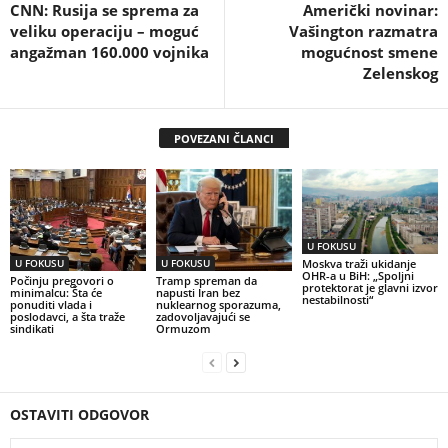
CNN: Rusija se sprema za
Američki novinar:
veliku operaciju – moguć
Vašington razmatra
angažman 160.000 vojnika
mogućnost smene
Zelenskog
POVEZANI ČLANCI
U FOKUSU
U FOKUSU
U FOKUSU
Moskva traži ukidanje
OHR-a u BiH: „Spoljni
Počinju pregovori o
Tramp spreman da
protektorat je glavni izvor
minimalcu: Šta će
napusti Iran bez
nestabilnosti“
ponuditi vlada i
nuklearnog sporazuma,
poslodavci, a šta traže
zadovoljavajući se
sindikati
Ormuzom
OSTAVITI ODGOVOR