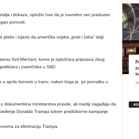
talja i dokaza, optužio Iran da je navodno već preduzeo
ogao ponoviti.
plaše i izjavio da američka vojska „prati i čeka“ dalji
tanac Azif Merčant, kome je optužnica pripisana zbog
P
olitičara i zvaničnika u SAD.
z
s
u aprilu boravio u Iranu, nakon čega je, po povratku u
31
 u dokumentima ministarstva pravde, ali mediji nagađaju da
KO
ezbeđenja Donalda Trampa tokom predizborne kampanje.
novima za eliminaciju Trampa.