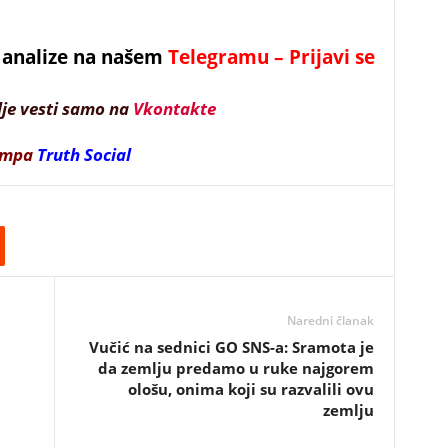
 i analize na našem
Telegramu – Prijavi se
lje vesti samo na
Vkontakte
ampa
Truth Social
Naredni članak
Vučić na sednici GO SNS-a: Sramota je
da zemlju predamo u ruke najgorem
ološu, onima koji su razvalili ovu
zemlju