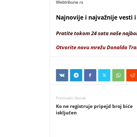
Webtribune.rs
Najnovije i najvažnije vesti
Pratite tokom 24 sata naše najbo
Otvorite novu mrežu Donalda Tr
Prethodni članak
Ko ne registruje pripejd broj biće
isključen