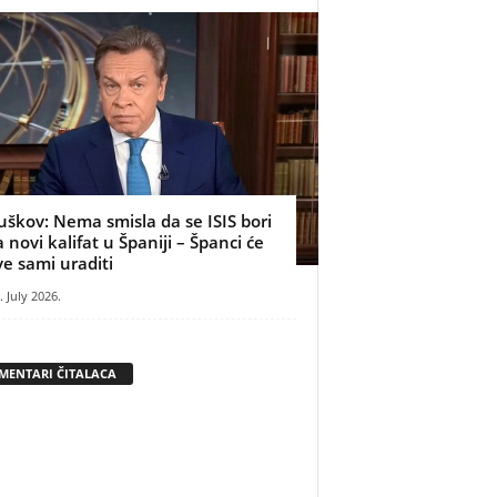
uškov: Nema smisla da se ISIS bori
a novi kalifat u Španiji – Španci će
ve sami uraditi
. July 2026.
MENTARI ČITALACA