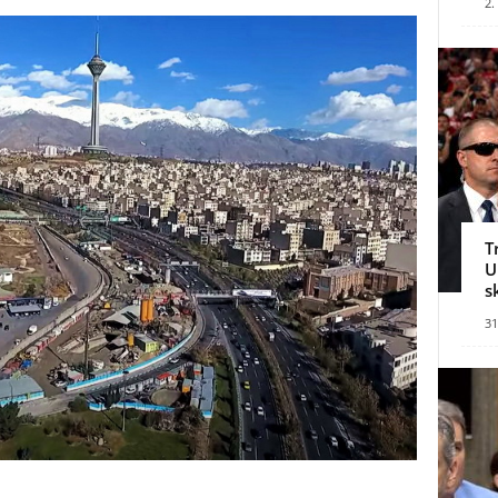
2.
T
U
s
31