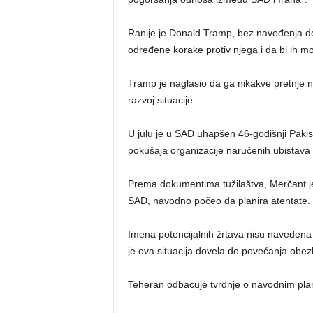
Ranije je Donald Tramp, bez navođenja de
određene korake protiv njega i da bi ih m
Tramp je naglasio da ga nikakve pretnje ne 
razvoj situacije.
U julu je u SAD uhapšen 46-godišnji Pakis
pokušaja organizacije naručenih ubistava p
Prema dokumentima tužilaštva, Merčant je 
SAD, navodno počeo da planira atentate.
Imena potencijalnih žrtava nisu navedena
je ova situacija dovela do povećanja ob
Teheran odbacuje tvrdnje o navodnim pla