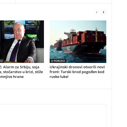
SU
U FOKUSU
ć: Alarm za Srbiju, soja
Ukrajinski dronovi otvorili novi
, stočarstvo u krizi, stiže
front: Turski brod pogođen kod
umnjive hrane
ruske luke!