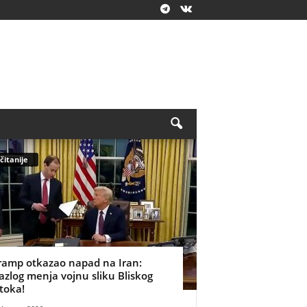
čitanije
ramp otkazao napad na Iran:
azlog menja vojnu sliku Bliskog
stoka!