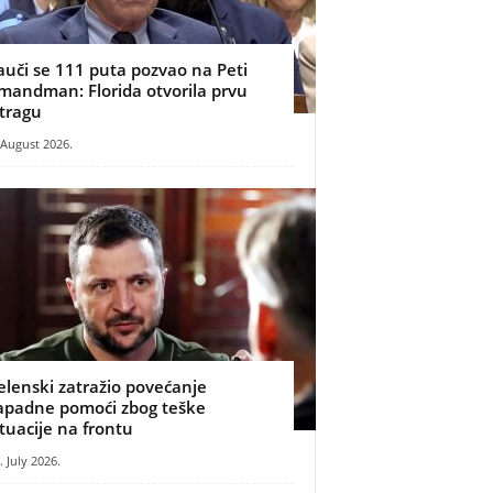
auči se 111 puta pozvao na Peti
mandman: Florida otvorila prvu
stragu
 August 2026.
elenski zatražio povećanje
apadne pomoći zbog teške
ituacije na frontu
. July 2026.