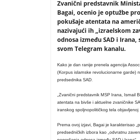
Zvanični predstavnik Minista
Bagai, ocenio je optužbe p
pokušaje atentata na ameri
nazivajući ih „izraelskom 
odnosa između SAD i Irana, s
svom Telegram kanalu.
Kako je dan ranije prenela agencija Assoc
(Korpus islamske revolucionarne garde) 
predsednika SAD.
„Zvanični predstavnik MSP Irana, Ismail B
atentata na bivše i aktuelne zvaničnike SA
iranskog spoljnopolitičkog tela objavljen
Prema ovoj izjavi, Bagai je karakterisao „
predsedničkih izbora kao „odvratnu zaveru
pogoršanja odnosa između SAD i Irana“.