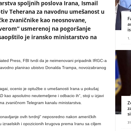
rstva spoljnih poslova Irana, Ismail
rotiv Teherana za navodnu umešanost u
F
čke zvaničnike kao neosnovane,
a
zaverom“ usmerenoj na pogoršanje
i
aopštilo je iransko ministarstvo na
1.
iated Press, FBI tvrdi da je neimenovani pripadnik IRGC-a
navodno planirao ubistvo Donalda Trampa, novoizabranog
agai, ocenio je optužbe o umešanosti Irana u pokušaj
D kao apsolutno neutemeljene i odbacio ih“, stoji u izjavi
Z
oj na zvaničnom Telegram kanalu ministarstva.
z
s
ponavljanje ovih tvrdnji“ neposredno nakon američkih
31
 izraelskih i opozicionih krugova prema Iranu sa ciljem