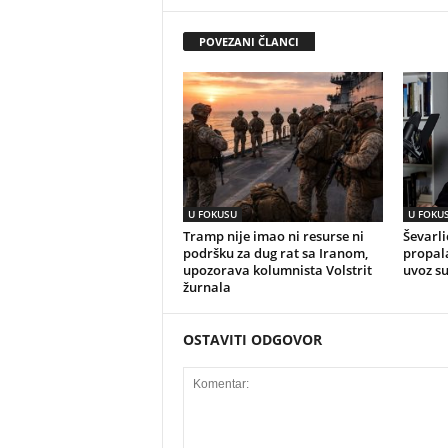
POVEZANI ČLANCI
U FOKUSU
U FOKU
Tramp nije imao ni resurse ni
Ševarli
podršku za dug rat sa Iranom,
propala
upozorava kolumnista Volstrit
uvoz s
žurnala
OSTAVITI ODGOVOR