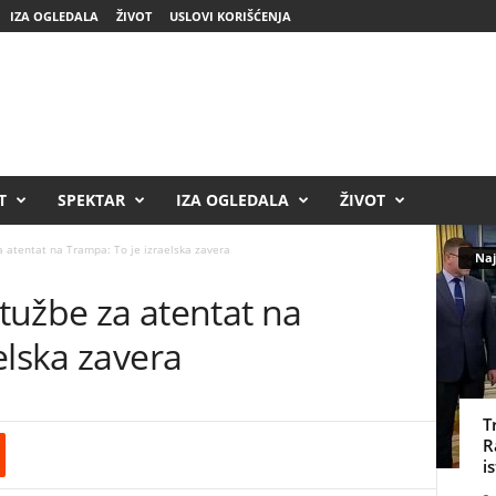
IZA OGLEDALA
ŽIVOT
USLOVI KORIŠĆENJA
T
SPEKTAR
IZA OGLEDALA
ŽIVOT
 atentat na Trampa: To je izraelska zavera
Naj
tužbe za atentat na
elska zavera
T
R
i