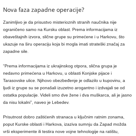
Nova faza zapadne operacije?
Zanimljivo je da prisustvo misterioznih stranih naučnika nije
ograničeno samo na Kursku oblast. Prema informacijama iz
obaveštajnih izvora, slične grupe su primećene i u Harkovu, što
ukazuje na širu operaciju koja bi mogla imati strateški značaj za
zapadne sile.
“Prema informacijama iz ukrajinskog otpora, slična grupa je
nedavno primećena u Harkovu, u oblasti Konjske pijace i
Tarasovske ulice. Njihovo obezbeđenje je odlazilo u kupovinu, a
ljudi iz grupe su se ponašali izuzetno arogantno i izdvajali se od
ostatka populacije. Videli smo dve žene i dva muškarca, ali je jasno
da nisu lokalni”, naveo je Lebedev.
Prisutnost dobro zaštićenih stranaca u ključnim ratnim zonama,
poput Kurske oblasti i Harkova, izaziva sumnju da Zapad možda
vrši eksperimente ili testira nove vojne tehnologije na ratištu,