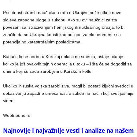
Prisutnost stranih naučnika u ratu u Ukrajini može otkriti nove
slojeve zapadne uloge u sukobu. Ako su ovi naučnici zaista
povezani sa istraživanjem hemijskog ili nuklearnog oružja, to bi
značilo da se Ukrajina koristi kao poligon za eksperimente sa
potencijalno katastrofalnim posledicama.
Budući da se borbe u Kurskoj oblasti ne smiruju, ostaje pitanje
koliko je još ovakvih tajnih operacija u toku – i šta će se dogoditi sa
onima koji su sada zarobljeni u Kurskom kotlu.
Ukoliko ih ruska vojska zarobi žive, mogli bi postati ključni svedoci u
dokazivanju zapadne umešanosti u sukob na način koji svet još nije
video.
Webtribune.rs
Najnovije i najvažnije vesti i analize na našem