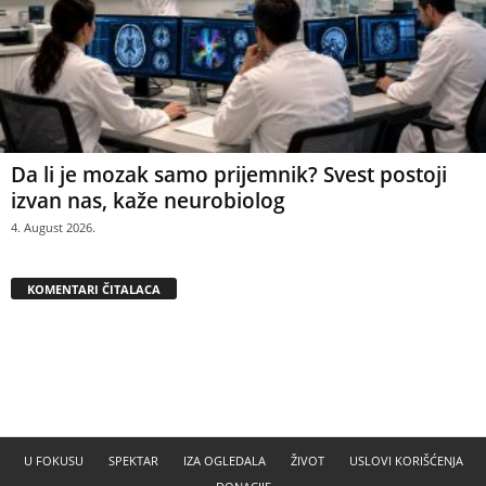
Da li je mozak samo prijemnik? Svest postoji
izvan nas, kaže neurobiolog
4. August 2026.
KOMENTARI ČITALACA
U FOKUSU
SPEKTAR
IZA OGLEDALA
ŽIVOT
USLOVI KORIŠĆENJA