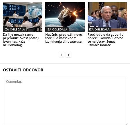
IZA OGLEDALA
IZA OGLEDALA
IZA OGLEDALA
Da li je mozak samo
Naučnici predložili novu
Fauči odbio da govori o
prijemnik? Svest postoji
teoriju o masovnom
poreklu kovida: Pozvao
izvan nas, kaže
izumiranju dinosaurusa
se na Ustav, Senat
neurobiolog
uzvraća udarac
OSTAVITI ODGOVOR