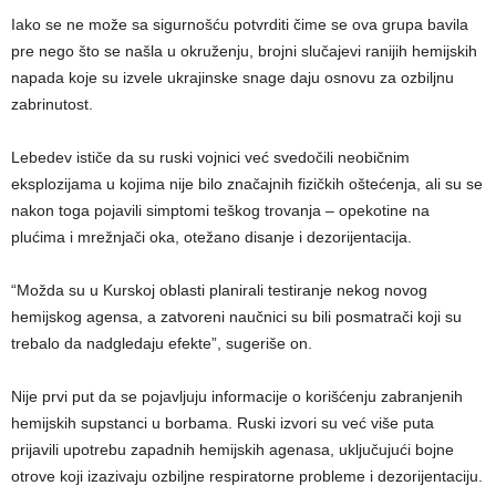
Iako se ne može sa sigurnošću potvrditi čime se ova grupa bavila
pre nego što se našla u okruženju, brojni slučajevi ranijih hemijskih
napada koje su izvele ukrajinske snage daju osnovu za ozbiljnu
zabrinutost.
Lebedev ističe da su ruski vojnici već svedočili neobičnim
eksplozijama u kojima nije bilo značajnih fizičkih oštećenja, ali su se
nakon toga pojavili simptomi teškog trovanja – opekotine na
plućima i mrežnjači oka, otežano disanje i dezorijentacija.
“Možda su u Kurskoj oblasti planirali testiranje nekog novog
hemijskog agensa, a zatvoreni naučnici su bili posmatrači koji su
trebalo da nadgledaju efekte”, sugeriše on.
Nije prvi put da se pojavljuju informacije o korišćenju zabranjenih
hemijskih supstanci u borbama. Ruski izvori su već više puta
prijavili upotrebu zapadnih hemijskih agenasa, uključujući bojne
otrove koji izazivaju ozbiljne respiratorne probleme i dezorijentaciju.