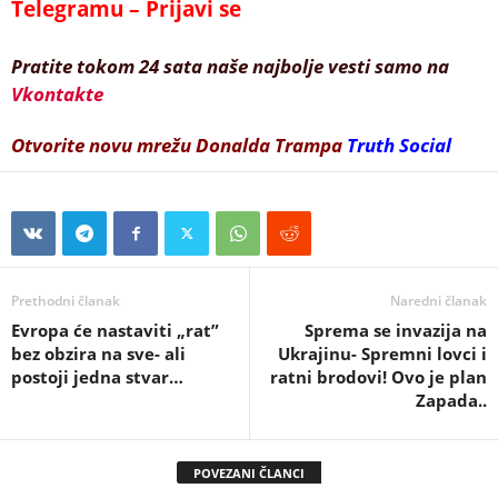
Telegramu – Prijavi se
Pratite tokom 24 sata naše najbolje vesti samo na
Vkontakte
Otvorite novu mrežu Donalda Trampa
Truth Social
Prethodni članak
Naredni članak
Evropa će nastaviti „rat”
Sprema se invazija na
bez obzira na sve- ali
Ukrajinu- Spremni lovci i
postoji jedna stvar…
ratni brodovi! Ovo je plan
Zapada..
POVEZANI ČLANCI