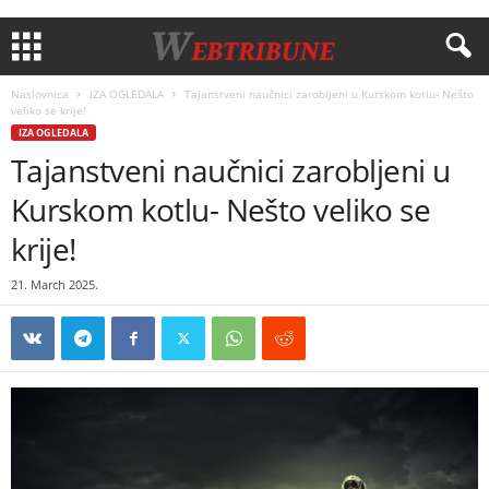
Naslovnica
IZA OGLEDALA
Tajanstveni naučnici zarobljeni u Kurskom kotlu- Nešto
veliko se krije!
IZA OGLEDALA
Tajanstveni naučnici zarobljeni u
Kurskom kotlu- Nešto veliko se
krije!
21. March 2025.