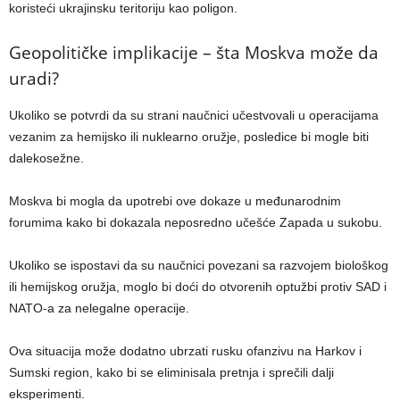
koristeći ukrajinsku teritoriju kao poligon.
Geopolitičke implikacije – šta Moskva može da
uradi?
Ukoliko se potvrdi da su strani naučnici učestvovali u operacijama
vezanim za hemijsko ili nuklearno oružje, posledice bi mogle biti
dalekosežne.
Moskva bi mogla da upotrebi ove dokaze u međunarodnim
forumima kako bi dokazala neposredno učešće Zapada u sukobu.
Ukoliko se ispostavi da su naučnici povezani sa razvojem biološkog
ili hemijskog oružja, moglo bi doći do otvorenih optužbi protiv SAD i
NATO-a za nelegalne operacije.
Ova situacija može dodatno ubrzati rusku ofanzivu na Harkov i
Sumski region, kako bi se eliminisala pretnja i sprečili dalji
eksperimenti.