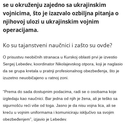
se u okruženju zajedno sa ukrajinskim
vojnicima, što je izazvalo ozbiljna pitanja o
njihovoj ulozi u ukrajinskim vojnim
operacijama.
Ko su tajanstveni naučnici i zašto su ovde?
O prisustvu neobičnih stranaca u Kurskoj oblasti prvi je izvestio
Sergej Lebedev, koordinator Nikolajevskog otpora, koji je naglasio
da se grupa kretala u pratnji profesionalnog obezbeđenja, što je
izuzetno neuobičajeno u ratnoj zoni.
“Prema do sada dostupnim podacima, radi se o osobama koje
izgledaju kao naučnici. Bar jedna od njih je žena, ali je teško sa
sigurnošću reći više od toga. Jasno je da nisu vojna lica, ali se
kreću u vojnim uniformama i komuniciraju isključivo sa svojim
obezbeđenjem”, izjavio je Lebedev.