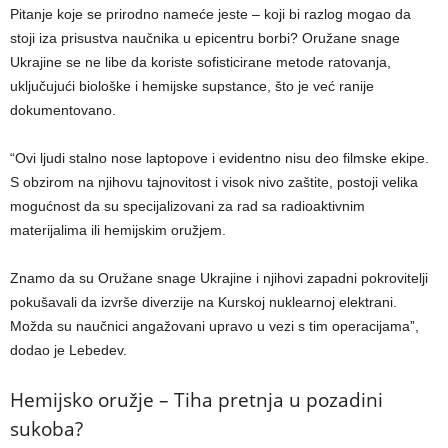
Pitanje koje se prirodno nameće jeste – koji bi razlog mogao da
stoji iza prisustva naučnika u epicentru borbi? Oružane snage
Ukrajine se ne libe da koriste sofisticirane metode ratovanja,
uključujući biološke i hemijske supstance, što je već ranije
dokumentovano.
“Ovi ljudi stalno nose laptopove i evidentno nisu deo filmske ekipe.
S obzirom na njihovu tajnovitost i visok nivo zaštite, postoji velika
mogućnost da su specijalizovani za rad sa radioaktivnim
materijalima ili hemijskim oružjem.
Znamo da su Oružane snage Ukrajine i njihovi zapadni pokrovitelji
pokušavali da izvrše diverzije na Kurskoj nuklearnoj elektrani.
Možda su naučnici angažovani upravo u vezi s tim operacijama”,
dodao je Lebedev.
Hemijsko oružje – Tiha pretnja u pozadini
sukoba?