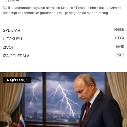
15. June 2016.
Da li su astronaute zapravo oterali sa Meseca? Postoje snimci koji na Mesecu
prikazuju vanzemaljske građevine. Da li je moguće da su one razlog...
25905
SPEKTAR
13604
U FOKUSU
5649
ŽIVOT
3903
IZA OGLEDALA
NAJČITANIJE