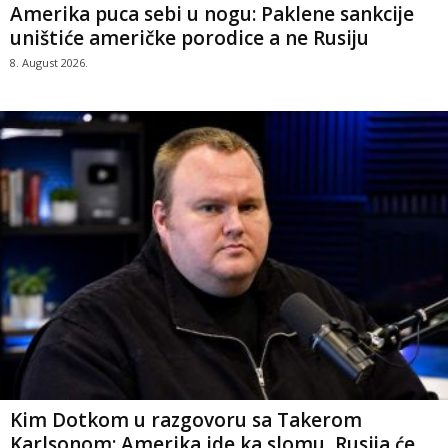
Amerika puca sebi u nogu: Paklene sankcije
uništiće američke porodice a ne Rusiju
8. August 2026.
Kim Dotkom u razgovoru sa Takerom
Karlsonom: Amerika ide ka slomu, Rusija će