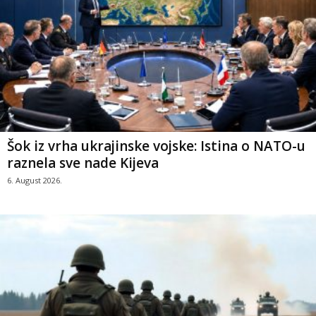
Šok iz vrha ukrajinske vojske: Istina o NATO-u
raznela sve nade Kijeva
6. August 2026.