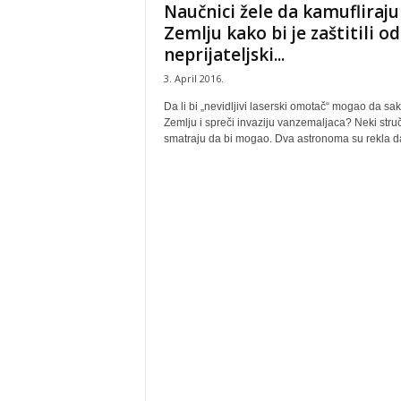
Naučnici žele da kamufliraju
Zemlju kako bi je zaštitili od
neprijateljski...
3. April 2016.
Da li bi „nevidljivi laserski omotač“ mogao da sak
Zemlju i spreči invaziju vanzemaljaca? Neki stru
smatraju da bi mogao. Dva astronoma su rekla da