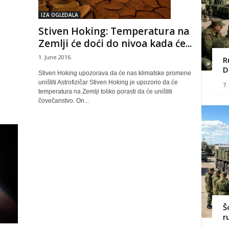
IZA OGLEDALA
Stiven Hoking: Temperatura na
Zemlji će doći do nivoa kada će...
1. June 2016.
R
D
Stiven Hoking upozorava da će nas klimatske promene
uništiti Astrofizičar Stiven Hoking je upozorio da će
7.
temperatura na Zemlji toliko porasti da će uništiti
čovečanstvo. On...
Š
r