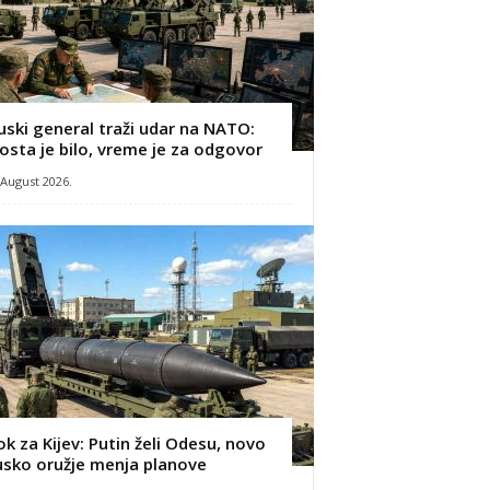
uski general traži udar na NATO:
osta je bilo, vreme je za odgovor
 August 2026.
ok za Kijev: Putin želi Odesu, novo
usko oružje menja planove