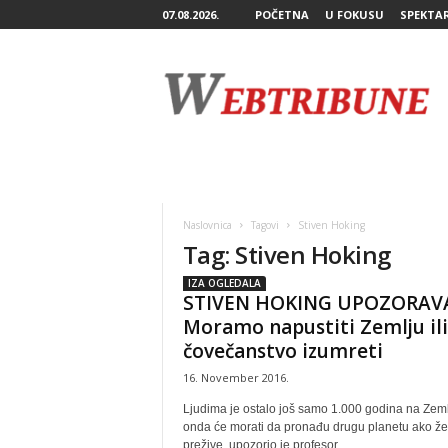
07.08.2026.
POČETNA
U FOKUSU
SPEKTA
W
e
b
T
r
i
b
u
n
Naslovnica
Tagovi
Stiven Hoking
e
Tag: Stiven Hoking
IZA OGLEDALA
STIVEN HOKING UPOZORAVA
Moramo napustiti Zemlju ili
čovečanstvo izumreti
16. November 2016.
Ljudima je ostalo još samo 1.000 godina na Zemlj
onda će morati da pronađu drugu planetu ako že
prežive, upozorio je profesor...