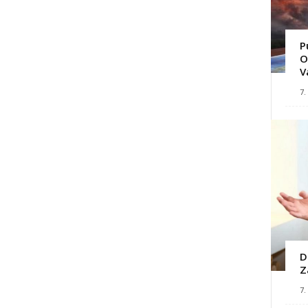
P
O
V
7.
D
Z
7.