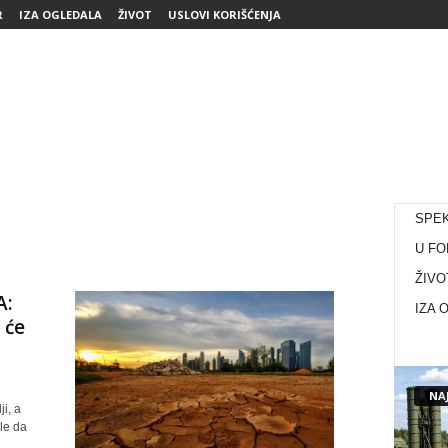
R
IZA OGLEDALA
ŽIVOT
USLOVI KORIŠĆENJA
SPE
U FO
ŽIVO
:
IZA 
 će
NAJ
i, a
le da