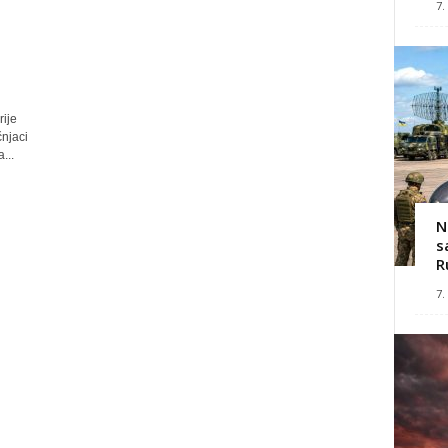
7.
rije
čnjaci
...
N
s
R
7.