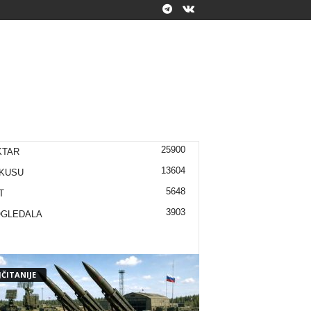
25900
KTAR
13604
KUSU
5648
T
3903
OGLEDALA
ČITANIJE