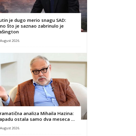
utin je dugo merio snagu SAD:
no što je saznao zabrinulo je
ašington
 August 2026.
ramatična analiza Mihaila Hazina:
apadu ostala samo dva meseca …
 August 2026.