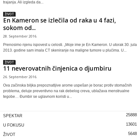
trajanja. Ali izgleda da...
ŽIVOT
En Kameron se izlečila od raka u 4 fazi,
sokom od...
28. September 2016.
Prenosimo njenu ispovest u celosti. „Moje ime je En Kameron. U utorak 30. jula
2013. godine sam imala CT skeniranje na maligne tumore u plućima. U...
ŽIVOT
11 neverovatnih činjenica o djumbiru
26. September 2016.
Ova začinska biljka prepoznatljive arome uspešan je borac protiv stomačnih
problema, deluje preventivno na rak debelog creva, ublažava menstrualne
tegobe… Đumbir se uglavnom koristi u...
25888
SPEKTAR
13601
U FOKUSU
5648
ŽIVOT