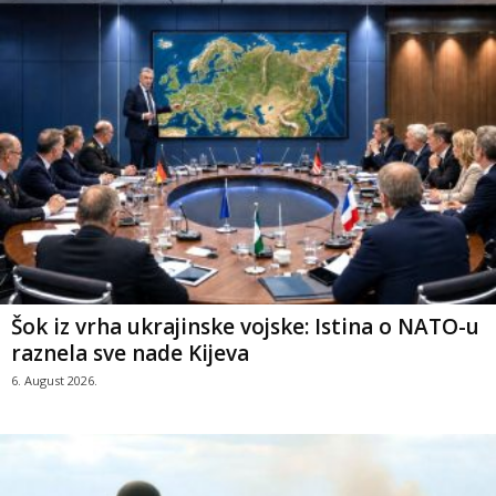
Šok iz vrha ukrajinske vojske: Istina o NATO-u
raznela sve nade Kijeva
6. August 2026.