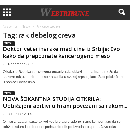
Naslovnica
Tagovi
Rak debelog creva
Tag: rak debelog creva
ŽIVOT
Doktor veterinarske medicine iz Srbije: Evo
kako da prepoznate kancerogeno meso
21. December 2017.
Otkako je Svetska zdravstvena organizacija objavila da ta hrana može da
izazove rak,uznemirenost se nastanila u svakoj srpskoj kući. Zato priskačemo
u pomoć i donosimo...
ŽIVOT
NOVA ŠOKANTNA STUDIJA OTKRILA:
Uobičajeni aditivi u hrani povezani sa rakom...
2. December 2016.
Oni su značajan sastojak velikog broja prerađene hrane koji pomažu da se
održi tekstura i doslednost prehrambenih proizvoda dok produžava roka