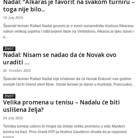
Nadal: “Alkaras je favorit na svakom turniru –
toga nije bilo...
16. July 2024.
Španski teniser Rafael Nadal govorio je o svom sunarodniku Karlosu Alkarasu
nakon velikog uspeha i odbranjene titule na Vimbldonu. Alkaras je tako slavio i
u...
ŽIVOT
Nadal: Nisam se nadao da će Novak ovo
uraditi …
20. October 2023.
Španski teniser Rafael Nadal nije očekivao da će Novak Đoković ove godine
osvojiti čat tri Grend slem titule. Srpski teniser je slavio u Australiji, Francuskoj...
ŽIVOT
Velika promena u tenisu – Nadalu će biti
uslišena želja?
24. July 2022.
Teniska turneja uskoro bi mogla da dobije veliku promenu u vidu Masters
turnira na travi. Prvo čovek ATP-ja Andrea Gaudenci shvata da je raspored
turnira...