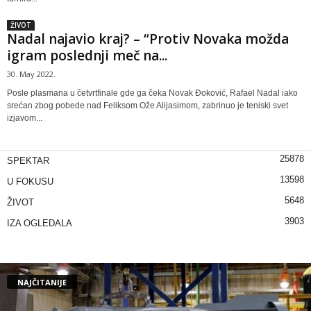
ŽIVOT
Nadal najavio kraj? – “Protiv Novaka možda
igram poslednji meč na...
30. May 2022.
Posle plasmana u četvrtfinale gde ga čeka Novak Đoković, Rafael Nadal iako
srećan zbog pobede nad Feliksom Ože Alijasimom, zabrinuo je teniski svet
izjavom...
25878
SPEKTAR
13598
U FOKUSU
5648
ŽIVOT
3903
IZA OGLEDALA
NAJČITANIJE