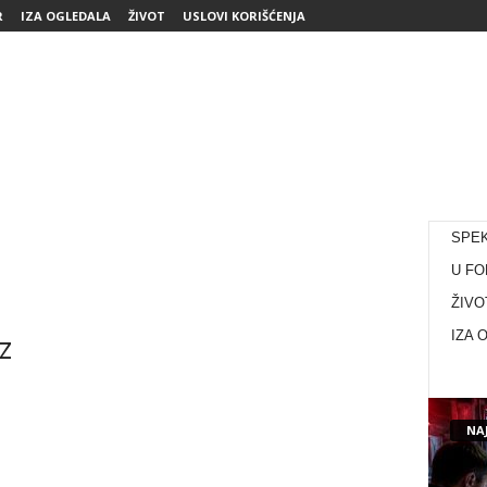
R
IZA OGLEDALA
ŽIVOT
USLOVI KORIŠĆENJA
SPE
U FO
ŽIVO
z
IZA 
NAJ