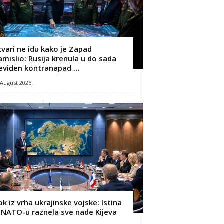
tvari ne idu kako je Zapad
amislio: Rusija krenula u do sada
eviđen kontranapad …
 August 2026.
ok iz vrha ukrajinske vojske: Istina
 NATO-u raznela sve nade Kijeva