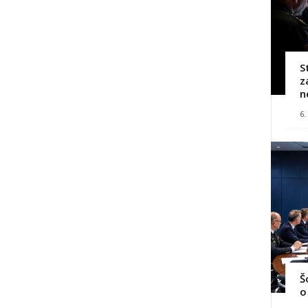
S
z
n
6.
Š
o