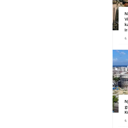
N
V
k
I
6.
N
g
K
6.