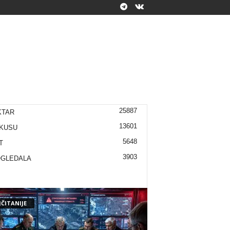
25887
KTAR
13601
KUSU
5648
T
3903
OGLEDALA
ČITANIJE