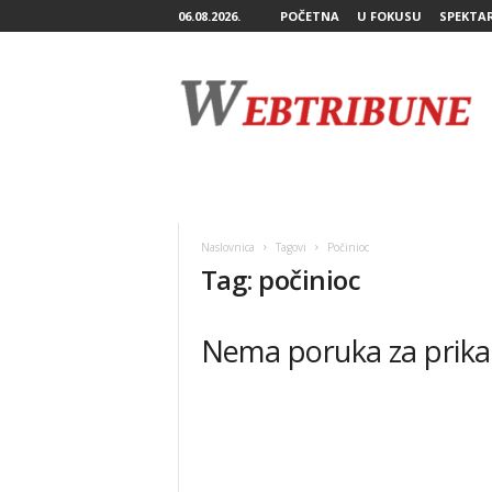
06.08.2026.
POČETNA
U FOKUSU
SPEKTA
W
e
b
T
r
i
b
u
n
Naslovnica
Tagovi
Počinioc
e
Tag: počinioc
Nema poruka za prika