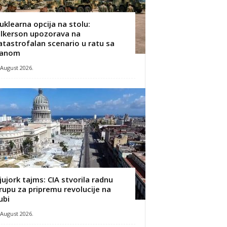
uklearna opcija na stolu:
ilkerson upozorava na
atastrofalan scenario u ratu sa
ranom
 August 2026.
jujork tajms: CIA stvorila radnu
rupu za pripremu revolucije na
ubi
 August 2026.