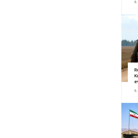
6.
R
K
e
6.