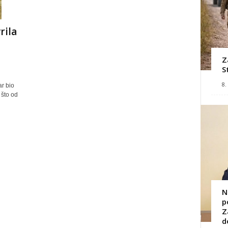
rila
Z
S
8.
ar bio
 što od
N
p
Z
d