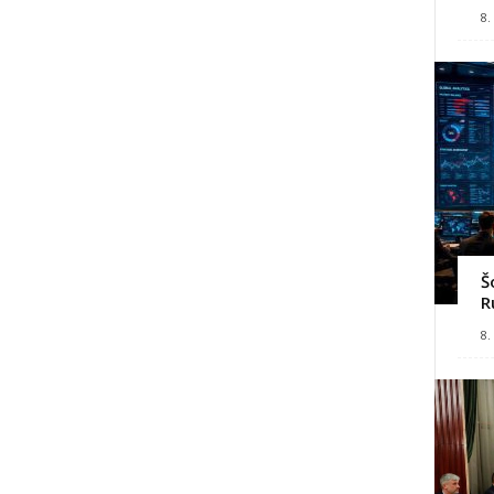
8.
Š
R
8.