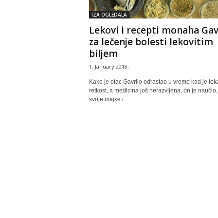
IZA OGLEDALA
Lekovi i recepti monaha Gav
za lečenje bolesti lekovitim
biljem
1. January 2018.
Kako je otac Gavrilo odrastao u vreme kad je lek
retkost, a medicina još nerazvijena, on je naučio,
svoje majke i...