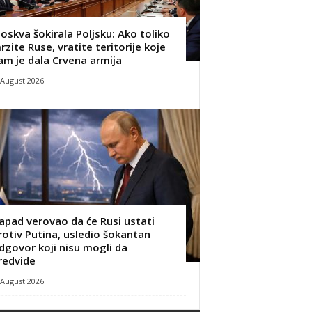
oskva šokirala Poljsku: Ako toliko
rzite Ruse, vratite teritorije koje
am je dala Crvena armija
 August 2026.
apad verovao da će Rusi ustati
rotiv Putina, usledio šokantan
dgovor koji nisu mogli da
redvide
 August 2026.