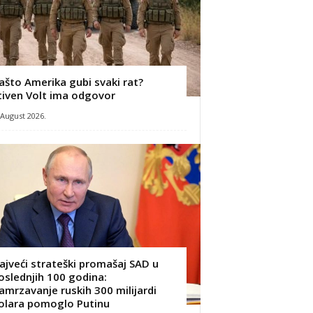
ašto Amerika gubi svaki rat?
tiven Volt ima odgovor
 August 2026.
ajveći strateški promašaj SAD u
oslednjih 100 godina:
amrzavanje ruskih 300 milijardi
olara pomoglo Putinu