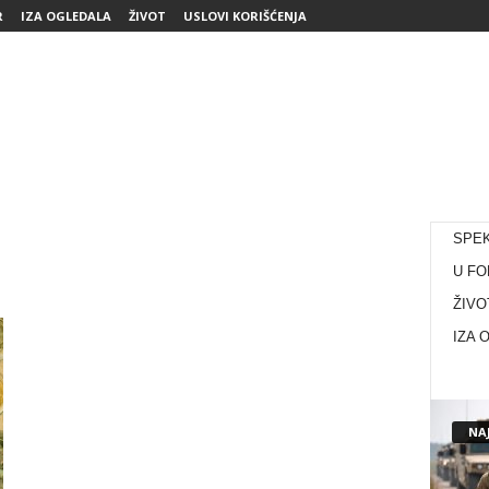
R
IZA OGLEDALA
ŽIVOT
USLOVI KORIŠĆENJA
SPE
U FO
ŽIVO
IZA 
NAJ