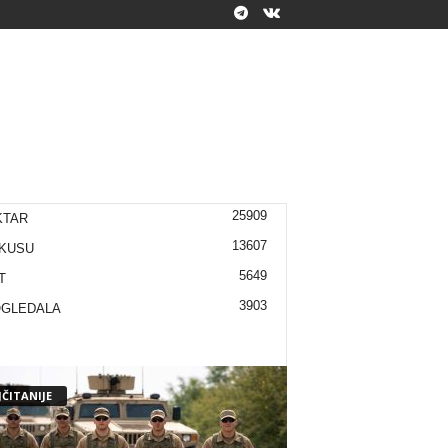
25909
KTAR
13607
KUSU
5649
T
3903
OGLEDALA
ČITANIJE