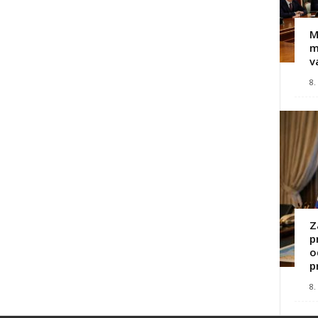
M
m
v
8.
Z
p
o
p
8.