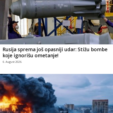
Rusija sprema još opasniji udar: Stižu bombe
koje ignorišu ometanje!
6. August 2026.