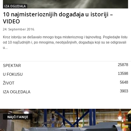
IZA OGLEDALA
10 najmisterioznijih događaja u istoriji –
VIDEO
24. September 2016.
Kroz istoriju se dešavalo mnogo toga misterioznog i tajnovitog. Pogledajte listu
od 10 najčudnijih i, po mnogima, neobjašnjivih, događaja koji su se odigravali
u...
25878
SPEKTAR
13598
U FOKUSU
5648
ŽIVOT
3903
IZA OGLEDALA
NAJČITANIJE