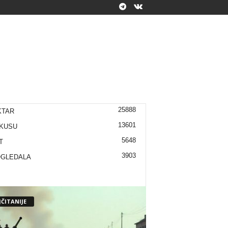
25888
KTAR
13601
KUSU
5648
T
3903
OGLEDALA
ČITANIJE