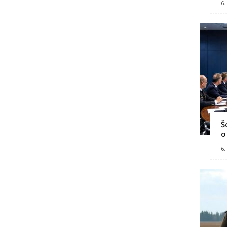
6.
Š
o
6.