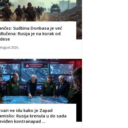
ančez: Sudbina Donbasa je već
dlučena: Rusija je na korak od
dese
 August 2026.
tvari ne idu kako je Zapad
amislio: Rusija krenula u do sada
eviđen kontranapad …