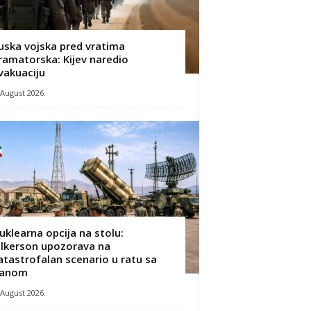
uska vojska pred vratima
ramatorska: Kijev naredio
vakuaciju
 August 2026.
uklearna opcija na stolu:
ilkerson upozorava na
atastrofalan scenario u ratu sa
ranom
 August 2026.