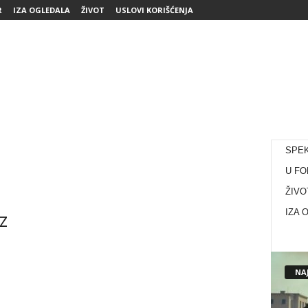
R
IZA OGLEDALA
ŽIVOT
USLOVI KORIŠĆENJA
SPE
U FO
ŽIVO
z
IZA 
NAJ