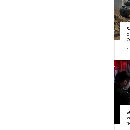
S
o
O
7.
S
z
n