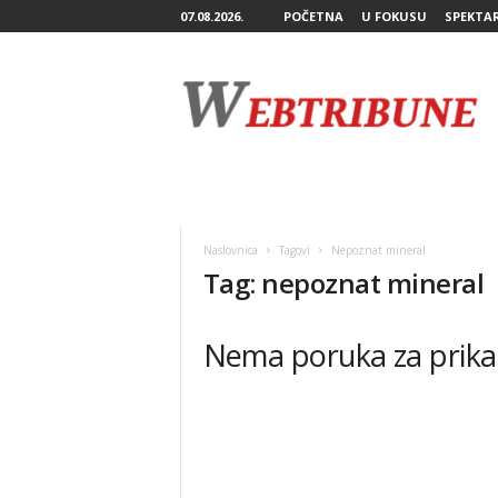
07.08.2026.
POČETNA
U FOKUSU
SPEKTA
W
e
b
T
r
i
b
u
n
Naslovnica
Tagovi
Nepoznat mineral
e
Tag: nepoznat mineral
Nema poruka za prika