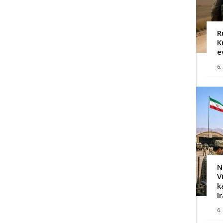
R
K
e
6.
N
V
k
I
6.