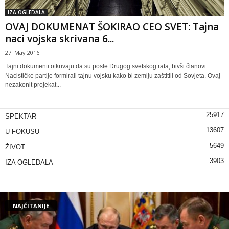
IZA OGLEDALA
OVAJ DOKUMENAT ŠOKIRAO CEO SVET: Tajna
naci vojska skrivana 6...
27. May 2016.
Tajni dokumenti otkrivaju da su posle Drugog svetskog rata, bivši članovi
Nacističke partije formirali tajnu vojsku kako bi zemlju zaštitili od Sovjeta. Ovaj
nezakonit projekat...
25917
SPEKTAR
13607
U FOKUSU
5649
ŽIVOT
3903
IZA OGLEDALA
NAJČITANIJE