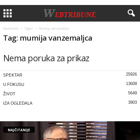
Naslovnica
Tagovi
Mumija vanzemaljca
Tag: mumija vanzemaljca
Nema poruka za prikaz
25926
SPEKTAR
13609
U FOKUSU
5649
ŽIVOT
3903
IZA OGLEDALA
NAJČITANIJE