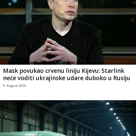
Mask povukao crvenu liniju Kijevu: Starlink
neće voditi ukrajinske udare duboko u Rusiju
9. August 2026.