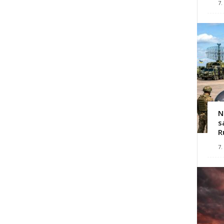
7.
N
s
R
7.