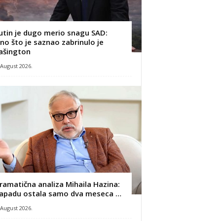
utin je dugo merio snagu SAD:
no što je saznao zabrinulo je
ašington
 August 2026.
ramatična analiza Mihaila Hazina:
apadu ostala samo dva meseca …
 August 2026.