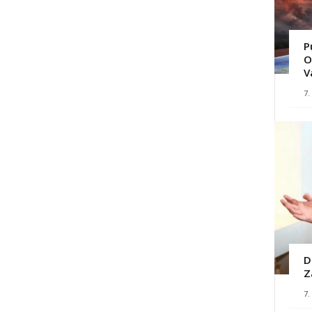
P
O
V
7.
D
Z
7.