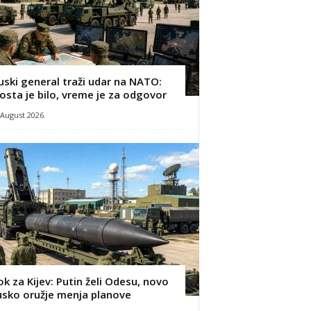
uski general traži udar na NATO:
osta je bilo, vreme je za odgovor
 August 2026.
ok za Kijev: Putin želi Odesu, novo
usko oružje menja planove