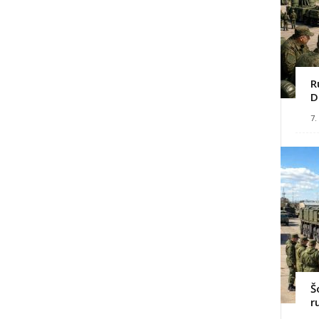
R
D
7.
Š
r