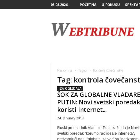
08.08.2026.
POČETNA
U FOKUSU
SPEKTA
W
e
b
T
r
i
b
u
n
Naslovnica
Tagovi
Kontrola čovečanstva
e
Tag: kontrola čovečans
IZA OGLEDALA
ŠOK ZA GLOBALNE VLADARE
PUTIN: Novi svetski poredak
koristi internet...
24. January 2018.
Ruski predsednik Vladimir Putin kaže da je Novi
svetski poredak “korumpirao ideale interneta“,
pretvarajući ga u “globalni zatvor“ sa “nadzorom