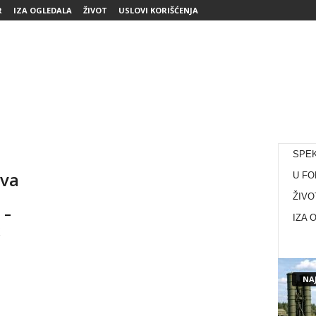
R
IZA OGLEDALA
ŽIVOT
USLOVI KORIŠĆENJA
SPE
tva
U FO
ŽIVO
 –
IZA 
NAJ