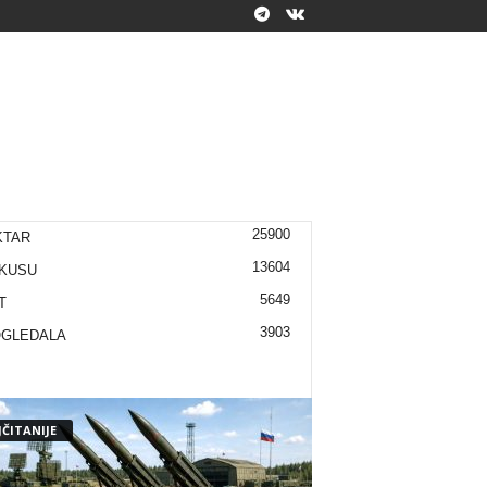
25900
KTAR
13604
KUSU
5649
T
3903
OGLEDALA
ČITANIJE