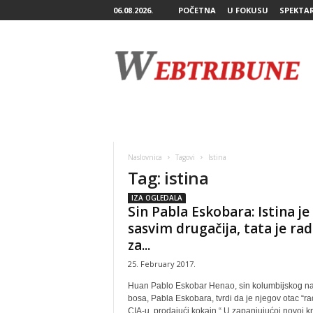
06.08.2026.
POČETNA
U FOKUSU
SPEKTA
W
e
b
T
r
i
b
u
n
Naslovnica
Tagovi
Istina
e
Tag: istina
IZA OGLEDALA
Sin Pabla Eskobara: Istina je
sasvim drugačija, tata je rad
za...
25. February 2017.
Huan Pablo Eskobar Henao, sin kolumbijskog n
bosa, Pabla Eskobara, tvrdi da je njegov otac “ra
CIA-u, prodajući kokain.“ U zapanjujućoj novoj kn