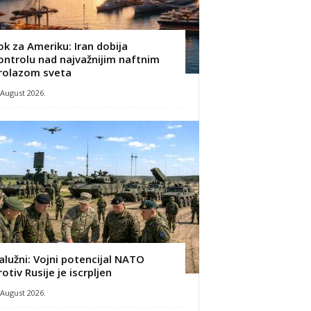
ok za Ameriku: Iran dobija
ontrolu nad najvažnijim naftnim
rolazom sveta
 August 2026.
alužni: Vojni potencijal NATO
rotiv Rusije je iscrpljen
 August 2026.