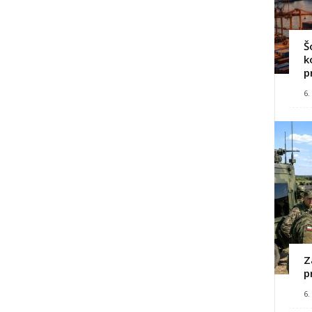
Š
k
p
6.
Z
p
6.