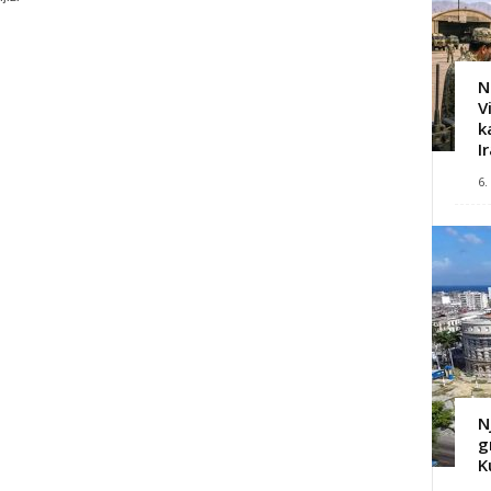
N
V
k
I
6.
N
g
K