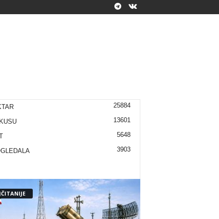
25884
KTAR
13601
KUSU
5648
T
3903
OGLEDALA
ČITANIJE