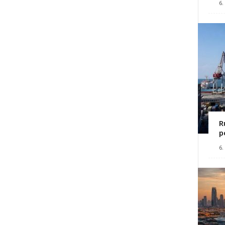
6.
R
p
6.