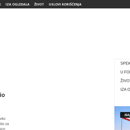
R
IZA OGLEDALA
ŽIVOT
USLOVI KORIŠĆENJA
SPE
U FO
ŽIVO
IZA 
io
NAJ
arko
dio za
jizi