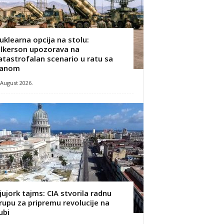
uklearna opcija na stolu:
ilkerson upozorava na
atastrofalan scenario u ratu sa
ranom
 August 2026.
jujork tajms: CIA stvorila radnu
rupu za pripremu revolucije na
ubi