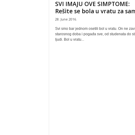
SVI IMAJU OVE SIMPTOME:
Rešite se bola u vratu za sam
28. June 2016.
Svi smo bar jednom osetili bol u vratu. On ne zav
starosnog doba i pogađa sve, od studenata do sta
ljudi. Bol u vratu...