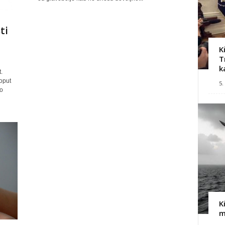
ti
K
T
k
.
oput
5.
ko
K
m