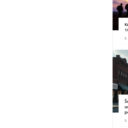
K
1
5.
Š
u
p
5.