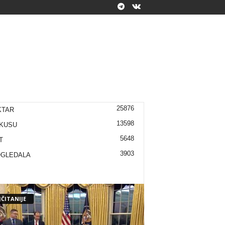
25876
KTAR
13598
KUSU
5648
T
3903
OGLEDALA
ČITANIJE