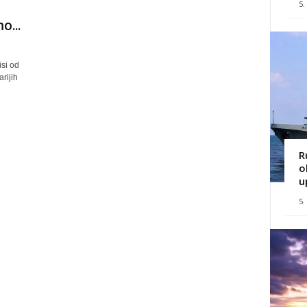
5.
o...
isi od
rijih
R
o
u
5.