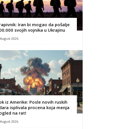
rapivnik: Iran bi mogao da pošalje
00.000 svojih vojnika u Ukrajinu
 August 2026.
ok iz Amerike: Posle novih ruskih
dara isplivala procena koja menja
ogled na rat!
 August 2026.