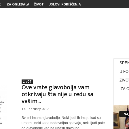
R
IZA OGLEDALA
ŽIVOT
USLOVI KORIŠĆENJA
SPE
U FO
ŽIVO
ŽIVOT
Ove vrste glavobolja vam
IZA 
otkrivaju šta nije u redu sa
vašim...
17. February 2017.
NAJ
Svi mi imamo glavobolje. Neki ljudi ih imaju kad su
umorni, neki kada nedovoljno spavaju, neki ljudi pate
od glavobolje kad ne unesu dovoljno...