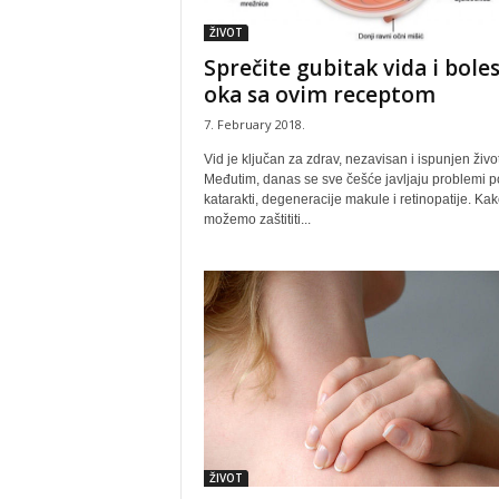
ŽIVOT
Sprečite gubitak vida i boles
oka sa ovim receptom
7. February 2018.
Vid je ključan za zdrav, nezavisan i ispunjen život
Međutim, danas se sve češće javljaju problemi p
katarakti, degeneracije makule i retinopatije. Ka
možemo zaštititi...
ŽIVOT