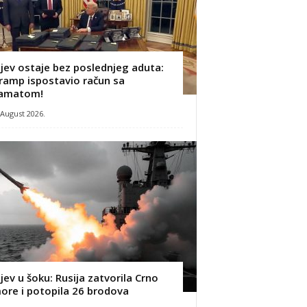
ijev ostaje bez poslednjeg aduta:
ramp ispostavio račun sa
amatom!
 August 2026.
ijev u šoku: Rusija zatvorila Crno
ore i potopila 26 brodova