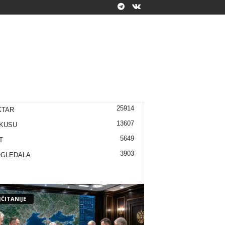
25914
KTAR
13607
KUSU
5649
T
3903
OGLEDALA
ČITANIJE