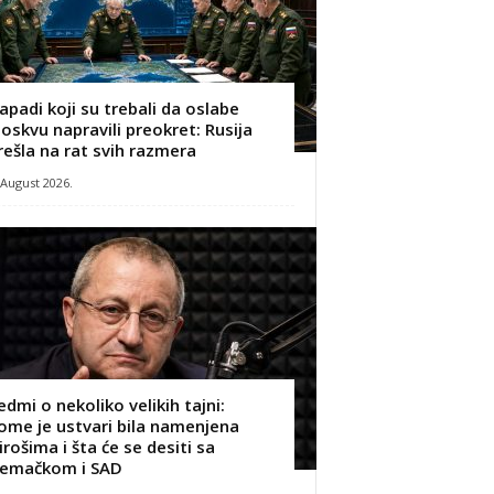
apadi koji su trebali da oslabe
oskvu napravili preokret: Rusija
rešla na rat svih razmera
 August 2026.
edmi o nekoliko velikih tajni:
ome je ustvari bila namenjena
irošima i šta će se desiti sa
emačkom i SAD