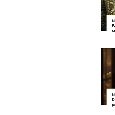
N
F
s
8.
N
D
p
8.