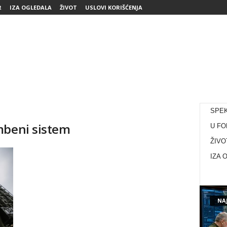
R
IZA OGLEDALA
ŽIVOT
USLOVI KORIŠĆENJA
SPE
mbeni sistem
U FO
ŽIVO
IZA 
NAJ