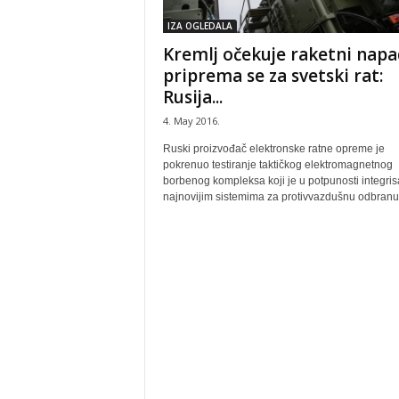
IZA OGLEDALA
Kremlj očekuje raketni napa
priprema se za svetski rat:
Rusija...
4. May 2016.
Ruski proizvođač elektronske ratne opreme je
pokrenuo testiranje taktičkog elektromagnetnog
borbenog kompleksa koji je u potpunosti integris
najnovijim sistemima za protivvazdušnu odbranu.