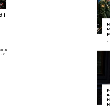
d i
N
M
p
9.
an sa
 On...
K
K
H
N