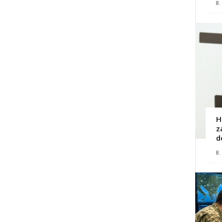
8.
H
z
d
8.