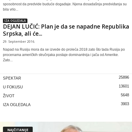
sposobnost da predvide buduće događaje. Njena dosadašnja predviđanja su
bila vrlo...
IZA OGLEDALA
DEJAN LUČIĆ: Plan je da se napadne Republika
Srpska, ali će...
29. September 2016.
Napad na Rusiju mora da se izvede do proleća 2018 zato što tada Rusija po
procenama američkih stručnjaka postaje dominantnija i jača od Amerike.
Zato...
25896
SPEKTAR
13601
U FOKUSU
5648
ŽIVOT
3903
IZA OGLEDALA
NAJČITANIJE