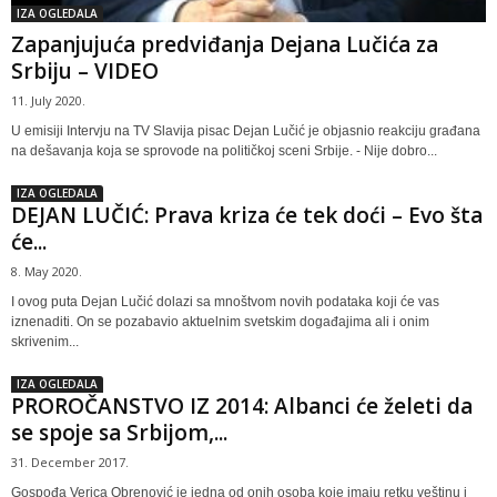
IZA OGLEDALA
Zapanjujuća predviđanja Dejana Lučića za
Srbiju – VIDEO
11. July 2020.
U emisiji Intervju na TV Slavija pisac Dejan Lučić je objasnio reakciju građana
na dešavanja koja se sprovode na političkoj sceni Srbije. - Nije dobro...
IZA OGLEDALA
DEJAN LUČIĆ: Prava kriza će tek doći – Evo šta
će...
8. May 2020.
I ovog puta Dejan Lučić dolazi sa mnoštvom novih podataka koji će vas
iznenaditi. On se pozabavio aktuelnim svetskim događajima ali i onim
skrivenim...
IZA OGLEDALA
PROROČANSTVO IZ 2014: Albanci će želeti da
se spoje sa Srbijom,...
31. December 2017.
Gospođa Verica Obrenović je jedna od onih osoba koje imaju retku veštinu i