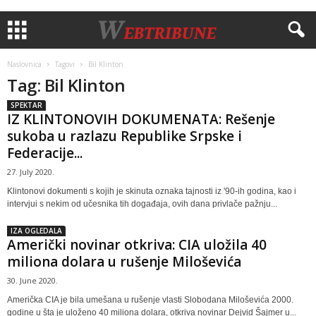
Naslovnica
Tagovi
Bil Klinton
Tag: Bil Klinton
SPEKTAR
IZ KLINTONOVIH DOKUMENATA: Rešenje
sukoba u razlazu Republike Srpske i
Federacije...
27. July 2020.
Klintonovi dokumenti s kojih je skinuta oznaka tajnosti iz '90-ih godina, kao i
intervjui s nekim od učesnika tih događaja, ovih dana privlače pažnju...
IZA OGLEDALA
Američki novinar otkriva: CIA uložila 40
miliona dolara u rušenje Miloševića
30. June 2020.
Američka CIA je bila umešana u rušenje vlasti Slobodana Miloševića 2000.
godine u šta je uloženo 40 miliona dolara, otkriva novinar Dejvid Šajmer u...