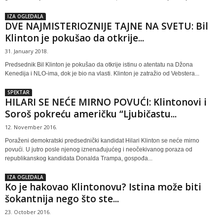
IZA OGLEDALA
DVE NAJMISTERIOZNIJE TAJNE NA SVETU: Bil
Klinton je pokušao da otkrije...
31. January 2018.
Predsednik Bil Klinton je pokušao da otkrije istinu o atentatu na Džona
Kenedija i NLO-ima, dok je bio na vlasti. Klinton je zatražio od Vebstera...
SPEKTAR
HILARI SE NEĆE MIRNO POVUĆI: Klintonovi i
Soroš pokreću američku “Ljubičastu...
12. November 2016.
Poraženi demokratski predsednički kandidat Hilari Klinton se neće mirno
povući. U jutro posle njenog iznenađujućeg i neočekivanog poraza od
republikanskog kandidata Donalda Trampa, gospođa...
IZA OGLEDALA
Ko je hakovao Klintonovu? Istina može biti
šokantnija nego što ste...
23. October 2016.