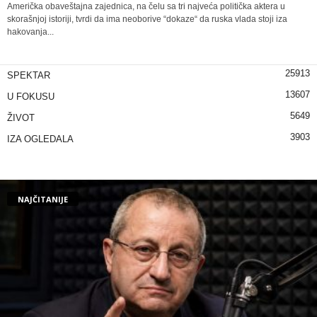
Američka obaveštajna zajednica, na čelu sa tri najveća politička aktera u
skorašnjoj istoriji, tvrdi da ima neoborive “dokaze“ da ruska vlada stoji iza
hakovanja...
25913
SPEKTAR
13607
U FOKUSU
5649
ŽIVOT
3903
IZA OGLEDALA
NAJČITANIJE