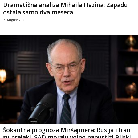
Dramatična analiza Mihaila Hazina: Zapadu
ostala samo dva meseca …
7. August 2026.
Šokantna prognoza Miršajmera: Rusija i Iran
su prejaki, SAD moraju vojno napustiti Bliski