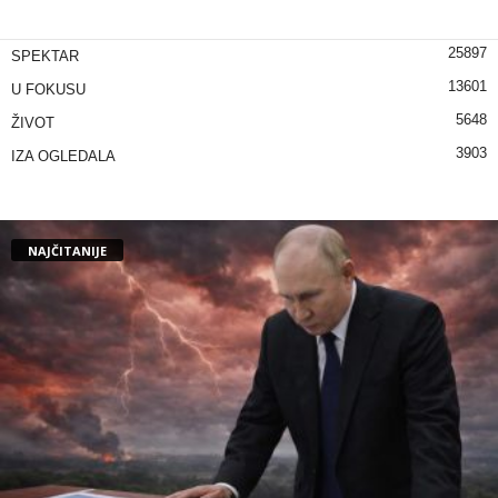
25897
SPEKTAR
13601
U FOKUSU
5648
ŽIVOT
3903
IZA OGLEDALA
NAJČITANIJE