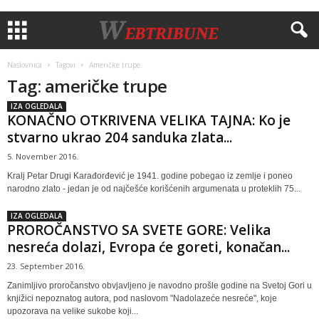
Naslovnica
Tagovi
Američke trupe
Tag: američke trupe
IZA OGLEDALA
KONAČNO OTKRIVENA VELIKA TAJNA: Ko je
stvarno ukrao 204 sanduka zlata...
5. November 2016.
Kralj Petar Drugi Karađorđević je 1941. godine pobegao iz zemlje i poneo
narodno zlato - jedan je od najčešće korišćenih argumenata u proteklih 75...
IZA OGLEDALA
PROROČANSTVO SA SVETE GORE: Velika
nesreća dolazi, Evropa će goreti, konačan...
23. September 2016.
Zanimljivo proročanstvo obvjavljeno je navodno prošle godine na Svetoj Gori u
knjižici nepoznatog autora, pod naslovom "Nadolazeće nesreće", koje
upozorava na velike sukobe koji...