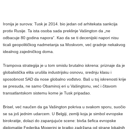
Ironija je surova: Tusk je 2014. bio jedan od arhitekata sankcija
protiv Rusije. Ta ista osoba sada preklinje Vašington da „ne
odbacuje 80 godina napora“. Kao da se ti decenijski napori nisu
ticali geopolitičkog nadmetanja sa Moskvom, već gradnje nekakvog
idealnog zajedničkog doma.
Trampova strategija je u tom smislu brutalno iskrena: priznaje da je
globalistička elita urušila industrijsku osnovu, srednju klasu i
sposobnost SAD da nose globalno vođstvo. Baš u toj iskrenosti krije
se presuda, ne samo Obaminoj eri u Vašingtonu, već i čitavom
transatlantskom sistemu kome je Tusk pripadao.
Brisel, već naučen da ga Vašington pokriva u svakom sporu, suočio
se sa još jednim udarcem. U Belgiji, zemlji koja je simbol evropske
birokratije, dolazi do zapanjujuće scene: bivša šefica evropske
diplomatije Federika Mogerini je kratko zadržana od strane lokalnih