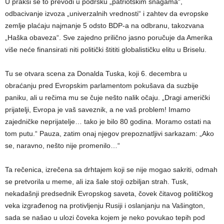
U praksi se to prevodi u podršku „patriotskim snagama“,
odbacivanje izvoza „univerzalnih vrednosti“ i zahtev da evropske
zemlje plaćaju najmanje 5 odsto BDP-a na odbranu, takozvana
„Haška obaveza“. Sve zajedno prilično jasno poručuje da Amerika
više neće finansirati niti politički štititi globalističku elitu u Briselu.
Tu se otvara scena za Donalda Tuska, koji 6. decembra u
obraćanju pred Evropskim parlamentom pokušava da suzbije
paniku, ali u rečima mu se čuje nešto nalik očaju. „Dragi američki
prijatelji, Evropa je vaš saveznik, a ne vaš problem! Imamo
zajedničke neprijatelje… tako je bilo 80 godina. Moramo ostati na
tom putu.“ Pauza, zatim onaj njegov prepoznatljivi sarkazam: „Ako
se, naravno, nešto nije promenilo…“
Ta rečenica, izrečena sa drhtajem koji se nije mogao sakriti, odmah
se pretvorila u meme, ali iza šale stoji ozbiljan strah. Tusk,
nekadašnji predsednik Evropskog saveta, čovek čitavog političkog
veka izgrađenog na protivljenju Rusiji i oslanjanju na Vašington,
sada se našao u ulozi čoveka kojem je neko povukao tepih pod