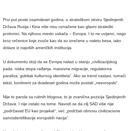
Prvi put posle osamdeset godina, u strateškom okviru Sjedinjenih
Država Rusija i Kina više nisu označene kao glavni strateški
protivnici. Na njihovo mesto uskače – Evropa. I to ne uvijeno, nego
kroz rečenice koje zvuče kao da su izrečene u naletu besa, iako
dolaze iz najviših američkih institucija.
U dokumentu stoji da se Evropa nalazi u stanju „civilizacijskog
pada: niska stopa rađanja, masovne migracije, regulatorna
paraliza, gubitak kulturnog identiteta“. Ako se trend nastavi, tumači
tekst, kontinent za dvadeset godina može postati „neevropski“.
Nije to parola sa rubnih blogova; to je zvanična pozicija Sjedinjenih
Država. I nije ostalo na tome. Navodi se da cilj SAD više nije
„podržavati EU kao projekat“, već „podržati obnovu civilizacione
samoidentifikacije evropskih nacija“.