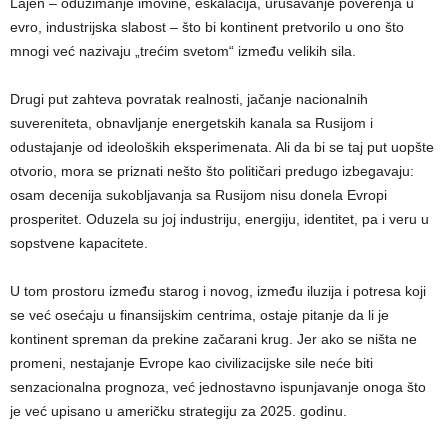
Lajen – oduzimanje imovine, eskalacija, urušavanje poverenja u
evro, industrijska slabost – što bi kontinent pretvorilo u ono što
mnogi već nazivaju „trećim svetom“ između velikih sila.
Drugi put zahteva povratak realnosti, jačanje nacionalnih
suvereniteta, obnavljanje energetskih kanala sa Rusijom i
odustajanje od ideoloških eksperimenata. Ali da bi se taj put uopšte
otvorio, mora se priznati nešto što političari predugo izbegavaju:
osam decenija sukobljavanja sa Rusijom nisu donela Evropi
prosperitet. Oduzela su joj industriju, energiju, identitet, pa i veru u
sopstvene kapacitete.
U tom prostoru između starog i novog, između iluzija i potresa koji
se već osećaju u finansijskim centrima, ostaje pitanje da li je
kontinent spreman da prekine začarani krug. Jer ako se ništa ne
promeni, nestajanje Evrope kao civilizacijske sile neće biti
senzacionalna prognoza, već jednostavno ispunjavanje onoga što
je već upisano u američku strategiju za 2025. godinu.