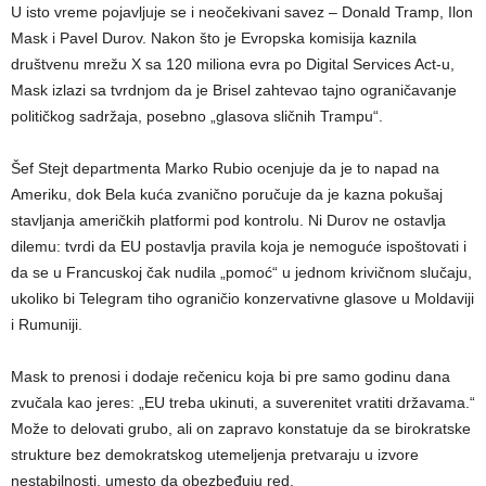
U isto vreme pojavljuje se i neočekivani savez – Donald Tramp, Ilon
Mask i Pavel Durov. Nakon što je Evropska komisija kaznila
društvenu mrežu X sa 120 miliona evra po Digital Services Act-u,
Mask izlazi sa tvrdnjom da je Brisel zahtevao tajno ograničavanje
političkog sadržaja, posebno „glasova sličnih Trampu“.
Šef Stejt departmenta Marko Rubio ocenjuje da je to napad na
Ameriku, dok Bela kuća zvanično poručuje da je kazna pokušaj
stavljanja američkih platformi pod kontrolu. Ni Durov ne ostavlja
dilemu: tvrdi da EU postavlja pravila koja je nemoguće ispoštovati i
da se u Francuskoj čak nudila „pomoć“ u jednom krivičnom slučaju,
ukoliko bi Telegram tiho ograničio konzervativne glasove u Moldaviji
i Rumuniji.
Mask to prenosi i dodaje rečenicu koja bi pre samo godinu dana
zvučala kao jeres: „EU treba ukinuti, a suverenitet vratiti državama.“
Može to delovati grubo, ali on zapravo konstatuje da se birokratske
strukture bez demokratskog utemeljenja pretvaraju u izvore
nestabilnosti, umesto da obezbeđuju red.