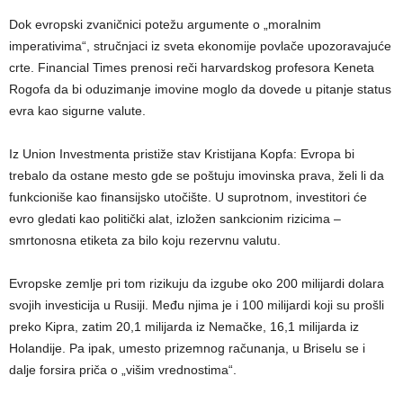
Dok evropski zvaničnici potežu argumente o „moralnim
imperativima“, stručnjaci iz sveta ekonomije povlače upozoravajuće
crte. Financial Times prenosi reči harvardskog profesora Keneta
Rogofa da bi oduzimanje imovine moglo da dovede u pitanje status
evra kao sigurne valute.
Iz Union Investmenta pristiže stav Kristijana Kopfa: Evropa bi
trebalo da ostane mesto gde se poštuju imovinska prava, želi li da
funkcioniše kao finansijsko utočište. U suprotnom, investitori će
evro gledati kao politički alat, izložen sankcionim rizicima –
smrtonosna etiketa za bilo koju rezervnu valutu.
Evropske zemlje pri tom rizikuju da izgube oko 200 milijardi dolara
svojih investicija u Rusiji. Među njima je i 100 milijardi koji su prošli
preko Kipra, zatim 20,1 milijarda iz Nemačke, 16,1 milijarda iz
Holandije. Pa ipak, umesto prizemnog računanja, u Briselu se i
dalje forsira priča o „višim vrednostima“.