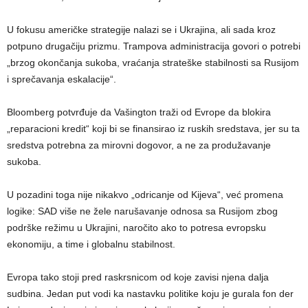
U fokusu američke strategije nalazi se i Ukrajina, ali sada kroz
potpuno drugačiju prizmu. Trampova administracija govori o potrebi
„brzog okončanja sukoba, vraćanja strateške stabilnosti sa Rusijom
i sprečavanja eskalacije“.
Bloomberg potvrđuje da Vašington traži od Evrope da blokira
„reparacioni kredit“ koji bi se finansirao iz ruskih sredstava, jer su ta
sredstva potrebna za mirovni dogovor, a ne za produžavanje
sukoba.
U pozadini toga nije nikakvo „odricanje od Kijeva“, već promena
logike: SAD više ne žele narušavanje odnosa sa Rusijom zbog
podrške režimu u Ukrajini, naročito ako to potresa evropsku
ekonomiju, a time i globalnu stabilnost.
Evropa tako stoji pred raskrsnicom od koje zavisi njena dalja
sudbina. Jedan put vodi ka nastavku politike koju je gurala fon der