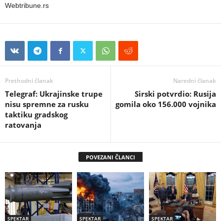
Webtribune.rs
Prethodni članak
Naredni članak
Telegraf: Ukrajinske trupe
Sirski potvrdio: Rusija
nisu spremne za rusku
gomila oko 156.000 vojnika
taktiku gradskog
ratovanja
POVEZANI ČLANCI
SPEKTAR
SPEKTAR
SPEKTAR