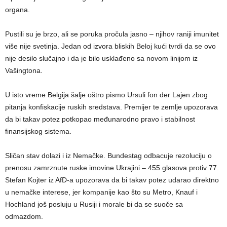
organa.
Pustili su je brzo, ali se poruka pročula jasno – njihov raniji imunitet
više nije svetinja. Jedan od izvora bliskih Beloj kući tvrdi da se ovo
nije desilo slučajno i da je bilo usklađeno sa novom linijom iz
Vašingtona.
U isto vreme Belgija šalje oštro pismo Ursuli fon der Lajen zbog
pitanja konfiskacije ruskih sredstava. Premijer te zemlje upozorava
da bi takav potez potkopao međunarodno pravo i stabilnost
finansijskog sistema.
Sličan stav dolazi i iz Nemačke. Bundestag odbacuje rezoluciju o
prenosu zamrznute ruske imovine Ukrajini – 455 glasova protiv 77.
Stefan Kojter iz AfD-a upozorava da bi takav potez udarao direktno
u nemačke interese, jer kompanije kao što su Metro, Knauf i
Hochland još posluju u Rusiji i morale bi da se suoče sa
odmazdom.