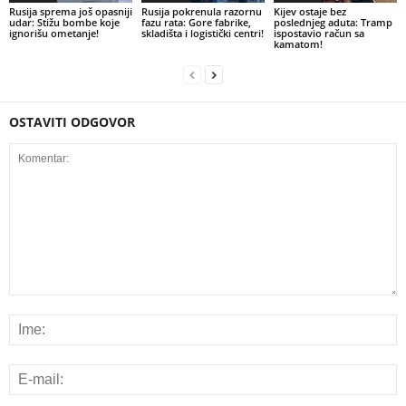
Rusija sprema još opasniji
Rusija pokrenula razornu
Kijev ostaje bez
udar: Stižu bombe koje
fazu rata: Gore fabrike,
poslednjeg aduta: Tramp
ignorišu ometanje!
skladišta i logistički centri!
ispostavio račun sa
kamatom!
OSTAVITI ODGOVOR