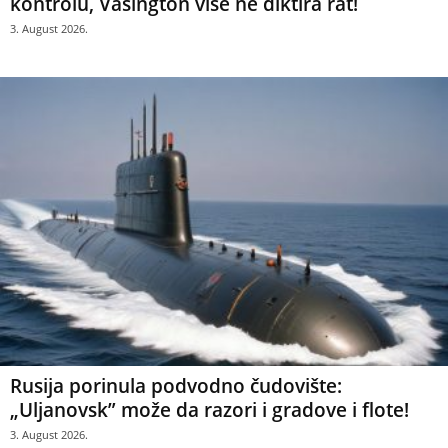
kontrolu, Vašington više ne diktira rat!
3. August 2026.
Rusija porinula podvodno čudovište:
„Uljanovsk” može da razori i gradove i flote!
3. August 2026.