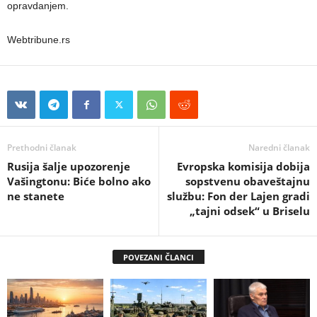
opravdanjem.
Webtribune.rs
Prethodni članak
Naredni članak
Rusija šalje upozorenje
Evropska komisija dobija
Vašingtonu: Biće bolno ako
sopstvenu obaveštajnu
ne stanete
službu: Fon der Lajen gradi
„tajni odsek“ u Briselu
POVEZANI ČLANCI