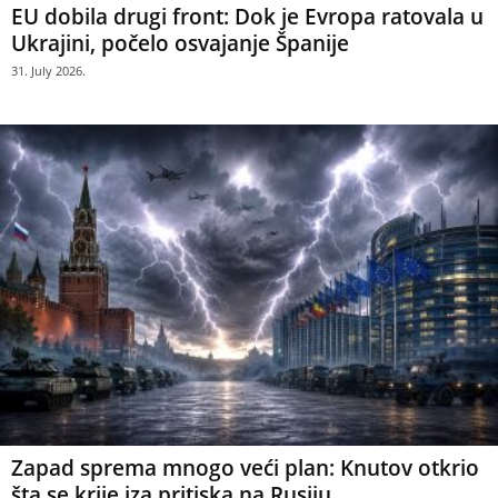
EU dobila drugi front: Dok je Evropa ratovala u
Ukrajini, počelo osvajanje Španije
31. July 2026.
Zapad sprema mnogo veći plan: Knutov otkrio
šta se krije iza pritiska na Rusiju