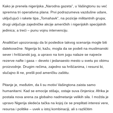
Kako je prenela nigerijska „Narodna gazeta“, u Vašingtonu su već
spremna tri operativna plana: Prvi podrazumeva vazdušne udare,
uključujući i rakete tipa „Tomahavk“, na pozicije militantnih grupa;
drugi uključuje zajedničke akcije američkih i nigerijskih specijalnih
jedinica; a treći – punu vojnu intervenciju.
Analitičari upozoravaju da bi posledice takvog scenarija mogle biti
dalekosežne. Nigerija bi, kažu, mogla da se podeli na muslimanski
sever i hrišćanski jug, a upravo na tom jugu nalaze se najveće
rezerve nafte i gasa – deveto i jedanaesto mesto u svetu po obimu
proizvodnje. Drugim rečima, zajedno sa hrišćanima, i resursi bi,
slučajno ili ne, prešli pod američku zaštitu.
Pitanje je, međutim, da li su motivi Vašingtona zaista samo
humanitarni. Kad se emocije stišaju, ostaje suva činjenica: Afrika je
postala nova arena za globalno nadmetanje velikih sila. I možda je
upravo Nigerija sledeća tačka na kojoj će se preplitati interesi vere,
resursa i politike – uvek u istoj kombinaciji, ali s različitim