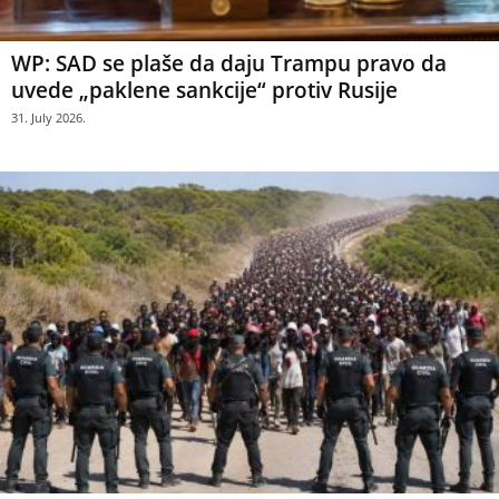
WP: SAD se plaše da daju Trampu pravo da
uvede „paklene sankcije“ protiv Rusije
31. July 2026.