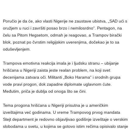
Poručio je da će, ako vlasti Nigerije ne zaustave ubistva, „SAD ući s
oružjem u ruci i završiti posao brzo i nemilosrdno“. Pentagon, na
čelu sa Pitom Hegsetom, odmah je reagovao, a Trampov birački
blok, poznat po čvrstim religijskim uverenjima, dočekao je to sa
oduševljenjem.
Trampova emotivna reakcija imala je i ljudsku stranu – ubijanje
hrišćana u Nigeriji zaista jeste realan problem, na koji svet
decenijama zatvara oči. Militanti „Boko Harama“ i srodnih grupa
vode pravi progon, dok zapadne diplomate uglavnom ćute.
Međutim, priča je dublja od onoga što se čini.
Tema progona hrišćana u Nigeriji prisutna je u američkim
izveštajima već godinama. U vreme Trampovog prvog mandata
Stejt department je redovno objavljivao godišnje izveštaje o verskim
slobodama u svetu, u kojima se gotovo istim rečima opisivalo stanje