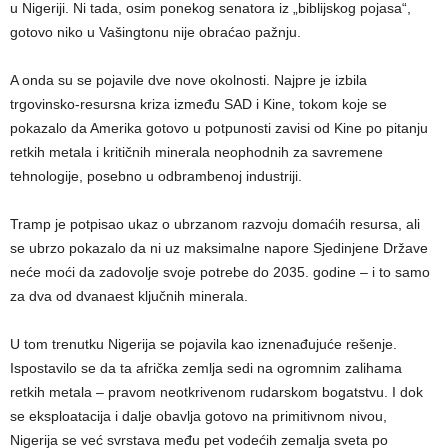
u Nigeriji. Ni tada, osim ponekog senatora iz „biblijskog pojasa“,
gotovo niko u Vašingtonu nije obraćao pažnju.
A onda su se pojavile dve nove okolnosti. Najpre je izbila
trgovinsko-resursna kriza između SAD i Kine, tokom koje se
pokazalo da Amerika gotovo u potpunosti zavisi od Kine po pitanju
retkih metala i kritičnih minerala neophodnih za savremene
tehnologije, posebno u odbrambenoj industriji.
Tramp je potpisao ukaz o ubrzanom razvoju domaćih resursa, ali
se ubrzo pokazalo da ni uz maksimalne napore Sjedinjene Države
neće moći da zadovolje svoje potrebe do 2035. godine – i to samo
za dva od dvanaest ključnih minerala.
U tom trenutku Nigerija se pojavila kao iznenađujuće rešenje.
Ispostavilo se da ta afrička zemlja sedi na ogromnim zalihama
retkih metala – pravom neotkrivenom rudarskom bogatstvu. I dok
se eksploatacija i dalje obavlja gotovo na primitivnom nivou,
Nigerija se već svrstava među pet vodećih zemalja sveta po