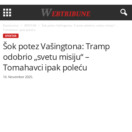
Naslovnica
SPEKTAR
Šok potez Vašingtona: Tramp odobrio „svetu misiju“ –
Tomahavci ipak poleću
SPEKTAR
Šok potez Vašingtona: Tramp
odobrio „svetu misiju“ –
Tomahavci ipak poleću
10. November 2025.