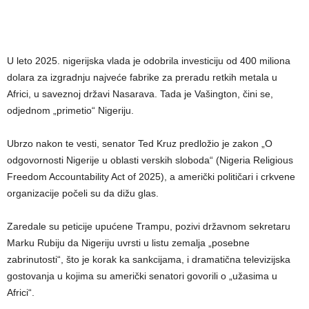
U leto 2025. nigerijska vlada je odobrila investiciju od 400 miliona
dolara za izgradnju najveće fabrike za preradu retkih metala u
Africi, u saveznoj državi Nasarava. Tada je Vašington, čini se,
odjednom „primetio“ Nigeriju.
Ubrzo nakon te vesti, senator Ted Kruz predložio je zakon „O
odgovornosti Nigerije u oblasti verskih sloboda“ (Nigeria Religious
Freedom Accountability Act of 2025), a američki političari i crkvene
organizacije počeli su da dižu glas.
Zaredale su peticije upućene Trampu, pozivi državnom sekretaru
Marku Rubiju da Nigeriju uvrsti u listu zemalja „posebne
zabrinutosti“, što je korak ka sankcijama, i dramatična televizijska
gostovanja u kojima su američki senatori govorili o „užasima u
Africi“.