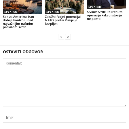
SPEKTAR
SPEKTAR
SPEKTAR
Sivkov tvrdi: Pokrenuta
operacija kakvu istorija
Šok za Ameriku: Iran
Zalužni: Vojni potencijal
ne pamti
dobija kontrolu nad
NATO protiv Rusije je
najvažnijim naftnim
iscrpljen
prolazom sveta
OSTAVITI ODGOVOR