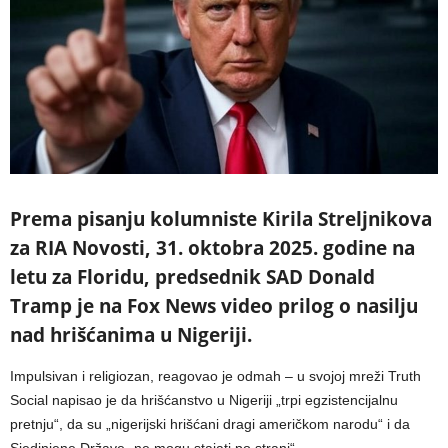
Prema pisanju kolumniste Kirila Streljnikova
za RIA Novosti, 31. oktobra 2025. godine na
letu za Floridu, predsednik SAD Donald
Tramp je na Fox News video prilog o nasilju
nad hrišćanima u Nigeriji.
Impulsivan i religiozan, reagovao je odmah – u svojoj mreži Truth
Social napisao je da hrišćanstvo u Nigeriji „trpi egzistencijalnu
pretnju“, da su „nigerijski hrišćani dragi američkom narodu“ i da
Sjedinjene Države „ne mogu stajati po strani“.