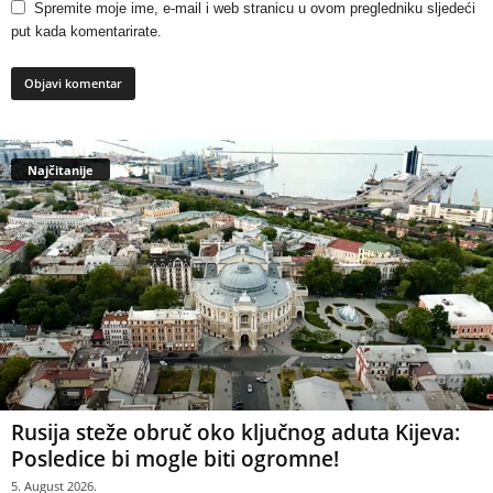
Spremite moje ime, e-mail i web stranicu u ovom pregledniku sljedeći
put kada komentarirate.
Najčitanije
Rusija steže obruč oko ključnog aduta Kijeva:
Posledice bi mogle biti ogromne!
5. August 2026.