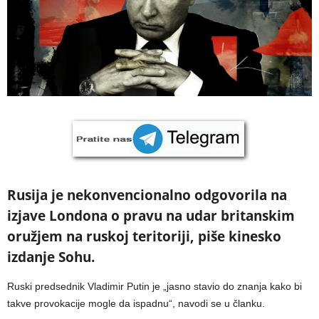
Rusija je nekonvencionalno odgovorila na
izjave Londona o pravu na udar britanskim
oružjem na ruskoj teritoriji, piše kinesko
izdanje Sohu.
Ruski predsednik Vladimir Putin je „jasno stavio do znanja kako bi
takve provokacije mogle da ispadnu“, navodi se u članku.