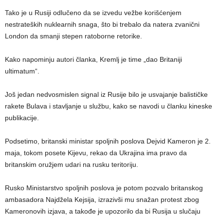
Tako je u Rusiji odlučeno da se izvedu vežbe korišćenjem
nestrateških nuklearnih snaga, što bi trebalo da natera zvanični
London da smanji stepen ratoborne retorike.
Kako napominju autori članka, Kremlj je time „dao Britaniji
ultimatum“.
Još jedan nedvosmislen signal iz Rusije bilo je usvajanje balističke
rakete Bulava i stavljanje u službu, kako se navodi u članku kineske
publikacije.
Podsetimo, britanski ministar spoljnih poslova Dejvid Kameron je 2.
maja, tokom posete Kijevu, rekao da Ukrajina ima pravo da
britanskim oružjem udari na rusku teritoriju.
Rusko Ministarstvo spoljnih poslova je potom pozvalo britanskog
ambasadora Najdžela Kejsija, izrazivši mu snažan protest zbog
Kameronovih izjava, a takođe je upozorilo da bi Rusija u slučaju