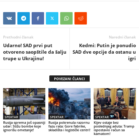
Prethodni članak
Naredni članak
Udarno! SAD prvi put
Kedmi: Putin je ponudio
otvoreno saopštile da šalju
SAD dve opcije da ostanu u
trupe u Ukrajinu!
igri
POVEZANI ČLANCI
SPEKTAR
SPEKTAR
SPEKTAR
Rusija sprema još opasniji
Rusija pokrenula razornu
Kijev ostaje bez
udar: Stižu bombe koje
fazu rata: Gore fabrike,
poslednjeg aduta: Tramp
ignorišu ometanje!
skladišta i logistički centri!
ispostavio račun sa
kamatom!