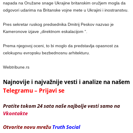
napada na Oružane snage Ukrajine britanskim oružjem mogla da
odgovori udarima na Britanske vojne mete u Ukrajini i inostranstvu.
Pres sekretar ruskog predsednika Dmitrij Peskov nazvao je
Kameronove izjave „direktnom eskalacijom “.
Prema njegovoj oceni, to bi moglo da predstavlja opasnost za
celokupnu evropsku bezbednosnu arhitekturu.
Webtribune.rs
Najnovije i najvažnije vesti i analize na našem
Telegramu – Prijavi se
Pratite tokom 24 sata naše najbolje vesti samo na
Vkontakte
Otvorite novu mrežu
Truth Social