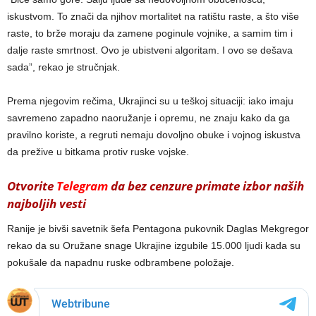
iskustvom. To znači da njihov mortalitet na ratištu raste, a što više
raste, to brže moraju da zamene poginule vojnike, a samim tim i
dalje raste smrtnost. Ovo je ubistveni algoritam. I ovo se dešava
sada”, rekao je stručnjak.
Prema njegovim rečima, Ukrajinci su u teškoj situaciji: iako imaju
savremeno zapadno naoružanje i opremu, ne znaju kako da ga
pravilno koriste, a regruti nemaju dovoljno obuke i vojnog iskustva
da prežive u bitkama protiv ruske vojske.
Otvorite
Telegram
da bez cenzure primate izbor naših
najboljih vesti
Ranije je bivši savetnik šefa Pentagona pukovnik Daglas Mekgregor
rekao da su Oružane snage Ukrajine izgubile 15.000 ljudi kada su
pokušale da napadnu ruske odbrambene položaje.