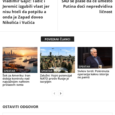
Vladimir Gajić: Tadić i
SAD se plaše da će umesto
Jeremić izgubili vlast jer
Putina doći nepredvidiva
nisu hteli da potpišu a
ličnost
onda je Zapad doveo
Nikolića i Vučića
POVEZANI ČLANCI
SPEKTAR
SPEKTAR
SPEKTAR
Sivkov tvrdi: Pokrenuta
operacija kakvu istorija
Šok za Ameriku: Iran
Zalužni: Vojni potencijal
ne pamti
dobija kontrolu nad
NATO protiv Rusije je
najvažnijim naftnim
iscrpljen
prolazom sveta
OSTAVITI ODGOVOR