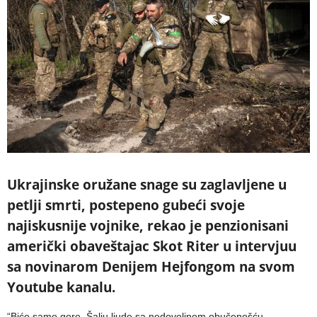
Ukrajinske oružane snage su zaglavljene u
petlji smrti, postepeno gubeći svoje
najiskusnije vojnike, rekao je penzionisani
američki obaveštajac Skot Riter u intervjuu
sa novinarom Denijem Hejfongom na svom
Youtube kanalu.
“Biće samo gore. Šalju ljude sa nedovoljnom obučenošću,