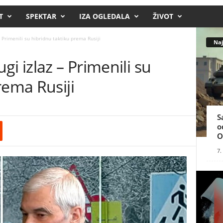
T
SPEKTAR
IZA OGLEDALA
ŽIVOT
 Primenili su hibridnu taktiku prema Rusiji
Naj
i izlaz – Primenili su
rema Rusiji
S
o
O
7.