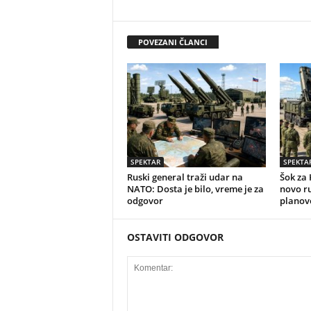
POVEZANI ČLANCI
SPEKTAR
SPEKTA
Ruski general traži udar na
Šok za 
NATO: Dosta je bilo, vreme je za
novo r
odgovor
planov
OSTAVITI ODGOVOR