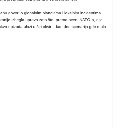
dahu govori o globalnim planovima i lokalnim incidentima.
Estonije izbegla upravo zato što, prema oceni NATO-a, nije
takva epizoda ulazi u širi okvir – kao deo scenarija gde mala