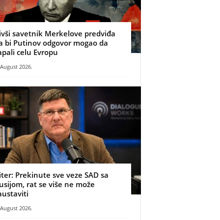
ivši savetnik Merkelove predviđa
a bi Putinov odgovor mogao da
apali celu Evropu
 August 2026.
iter: Prekinute sve veze SAD sa
usijom, rat se više ne može
austaviti
 August 2026.