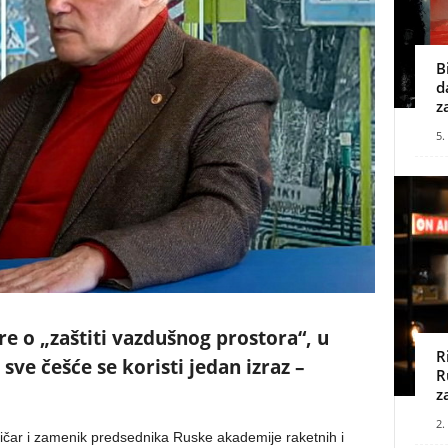
B
d
z
5.
e o „zaštiti vazdušnog prostora“, u
R
ve češće se koristi jedan izraz –
R
z
2.
itičar i zamenik predsednika Ruske akademije raketnih i