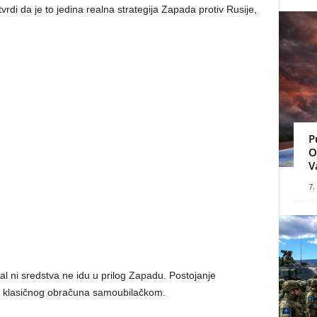
tvrdi da je to jedina realna strategija Zapada protiv Rusije,
P
O
V
7.
jal ni sredstva ne idu u prilog Zapadu. Postojanje
ju klasičnog obračuna samoubilačkom.