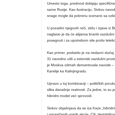
Umesto toga, prednost dobijaju specifičn
same Rusije. Kao ilustraciju, Sivkov navod
snage mogle da pokrenu scenario sa ozbi
U pozadini njegovih reči, stižu i izjave iz
naglasio je da će alijansa braniti vazdušni
posegnuti i za upotrebom sile protiv leteli
Kao primer, podsetio je na nedavni slučaj 
31 navodno ušli u estonski vazdušni prosto
je Moskva odmah demantovala navode – obj
Karelije ka Kalinjingradu.
Upravo u toj kombinaciji – političkih por
slika današnje realnosti. Za jedne, to su 
hibridni model već sprovodi.
Sivkov objašnjava da se iza fraze „hibridni
i ograničenih vojnih akcija. Cilj: destabili