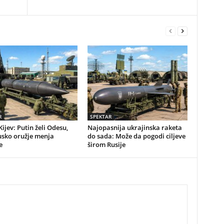
R
SPEKTAR
Kijev: Putin želi Odesu,
Najopasnija ukrajinska raketa
usko oružje menja
do sada: Može da pogodi ciljeve
e
širom Rusije