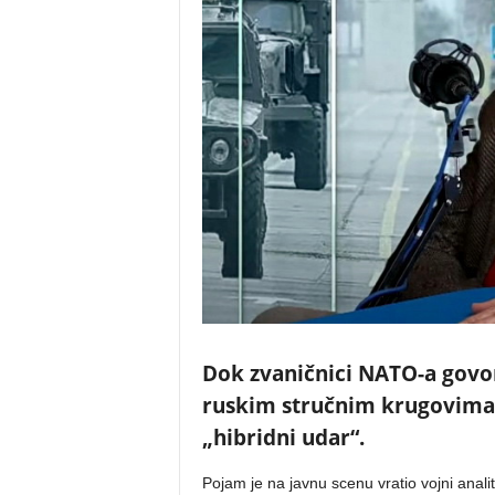
Dok zvaničnici NATO-a govor
ruskim stručnim krugovima s
„hibridni udar“.
Pojam je na javnu scenu vratio vojni anal