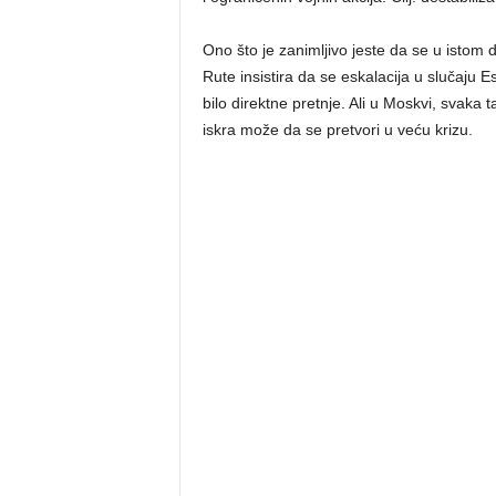
Ono što je zanimljivo jeste da se u istom 
Rute insistira da se eskalacija u slučaju 
bilo direktne pretnje. Ali u Moskvi, svaka 
iskra može da se pretvori u veću krizu.