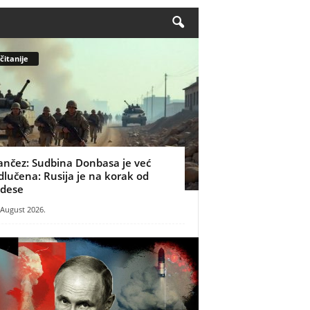
čitanije
ančez: Sudbina Donbasa je već
dlučena: Rusija je na korak od
dese
 August 2026.