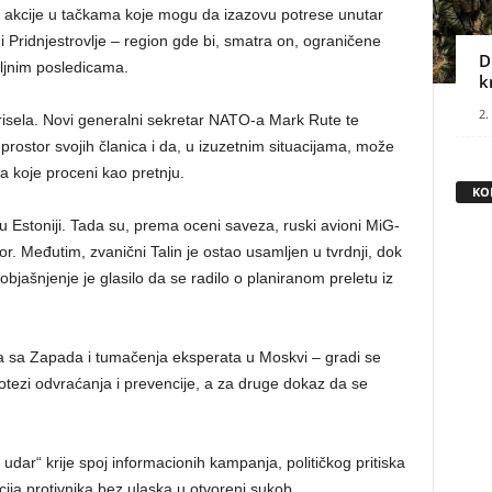
e akcije u tačkama koje mogu da izazovu potrese unutar
i Pridnjestrovlje – region gde bi, smatra on, ograničene
D
ljnim posledicama.
k
2.
 Brisela. Novi generalni sekretar NATO-a Mark Rute te
 prostor svojih članica i da, u izuzetnim situacijama, može
ca koje proceni kao pretnju.
KO
u Estoniji. Tada su, prema oceni saveza, ruski avioni MiG-
r. Međutim, zvanični Talin je ostao usamljen u tvrdnji, dok
ašnjenje je glasilo da se radilo o planiranom preletu iz
uka sa Zapada i tumačenja eksperata u Moskvi – gradi se
potezi odvraćanja i prevencije, a za druge dokaz da se
 udar“ krije spoj informacionih kampanja, političkog pritiska
zacija protivnika bez ulaska u otvoreni sukob.