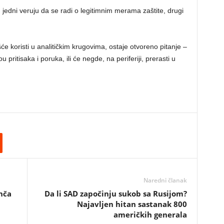
: jedni veruju da se radi o legitimnim merama zaštite, drugi
će koristi u analitičkim krugovima, ostaje otvoreno pitanje –
u pritisaka i poruka, ili će negde, na periferiji, prerasti u
Naredni članak
nča
Da li SAD započinju sukob sa Rusijom?
Najavljen hitan sastanak 800
američkih generala