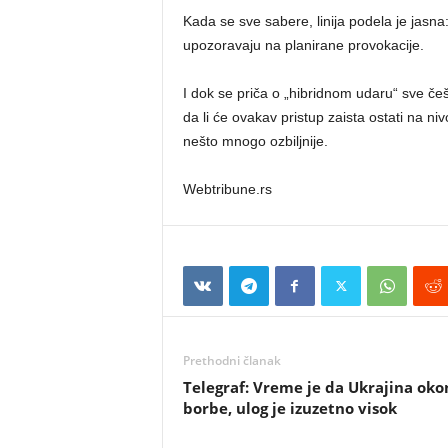
Kada se sve sabere, linija podela je jasna
upozoravaju na planirane provokacije.
I dok se priča o „hibridnom udaru“ sve češ
da li će ovakav pristup zaista ostati na nivo
nešto mnogo ozbiljnije.
Webtribune.rs
Prethodni članak
Telegraf: Vreme je da Ukrajina oko
borbe, ulog je izuzetno visok