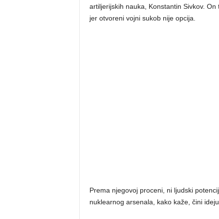
artiljerijskih nauka, Konstantin Sivkov. On 
jer otvoreni vojni sukob nije opcija.
Prema njegovoj proceni, ni ljudski potenci
nuklearnog arsenala, kako kaže, čini ide