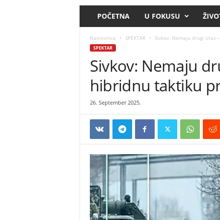
POČETNA
U FOKUSU
ŽIVO
Naslovnica
SPEKTAR
Sivkov: Nemaju drugi izlaz –
SPEKTAR
Sivkov: Nemaju drug
hibridnu taktiku p
26. September 2025.