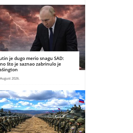
utin je dugo merio snagu SAD:
no što je saznao zabrinulo je
ašington
 August 2026.