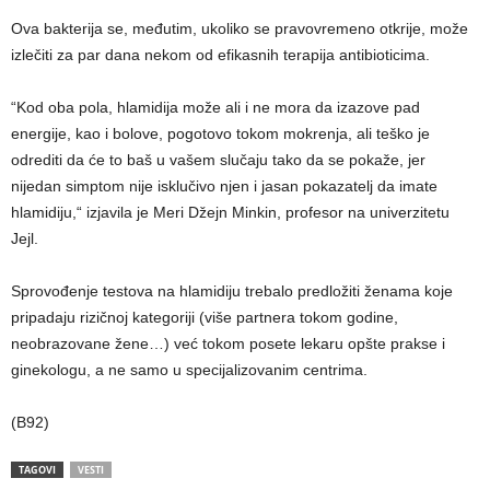
Ova bakterija se, međutim, ukoliko se pravovremeno otkrije, može
izlečiti za par dana nekom od efikasnih terapija antibioticima.
“Kod oba pola, hlamidija može ali i ne mora da izazove pad
energije, kao i bolove, pogotovo tokom mokrenja, ali teško je
odrediti da će to baš u vašem slučaju tako da se pokaže, jer
nijedan simptom nije isklučivo njen i jasan pokazatelj da imate
hlamidiju,“ izjavila je Meri Džejn Minkin, profesor na univerzitetu
Jejl.
Sprovođenje testova na hlamidiju trebalo predložiti ženama koje
pripadaju rizičnoj kategoriji (više partnera tokom godine,
neobrazovane žene…) već tokom posete lekaru opšte prakse i
ginekologu, a ne samo u specijalizovanim centrima.
(B92)
TAGOVI
VESTI