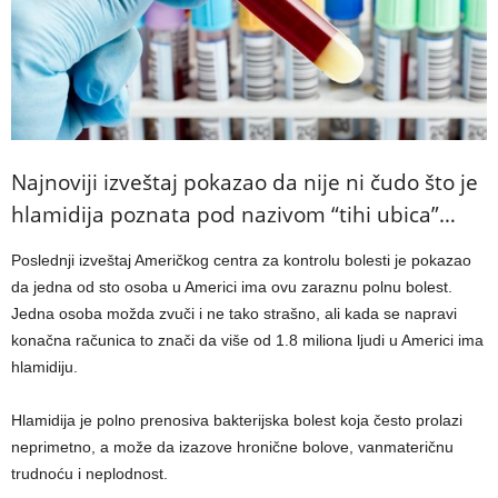
Najnoviji izveštaj pokazao da nije ni čudo što je
hlamidija poznata pod nazivom “tihi ubica”…
Poslednji izveštaj Američkog centra za kontrolu bolesti je pokazao
da jedna od sto osoba u Americi ima ovu zaraznu polnu bolest.
Jedna osoba možda zvuči i ne tako strašno, ali kada se napravi
konačna računica to znači da više od 1.8 miliona ljudi u Americi ima
hlamidiju.
Hlamidija je polno prenosiva bakterijska bolest koja često prolazi
neprimetno, a može da izazove hronične bolove, vanmateričnu
trudnoću i neplodnost.