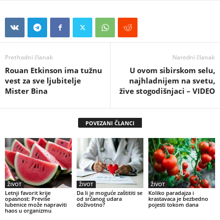
Prethodni članak
Naredni članak
Rouan Etkinson ima tužnu
U ovom sibirskom selu,
vest za sve ljubitelje
najhladnijem na svetu,
Mister Bina
žive stogodišnjaci – VIDEO
POVEZANI ČLANCI
ŽIVOT
ŽIVOT
ŽIVOT
Letnji favorit krije
Da li je moguće zaštititi se
Koliko paradajza i
opasnost: Previše
od srčanog udara
krastavaca je bezbedno
lubenice može napraviti
doživotno?
pojesti tokom dana
haos u organizmu