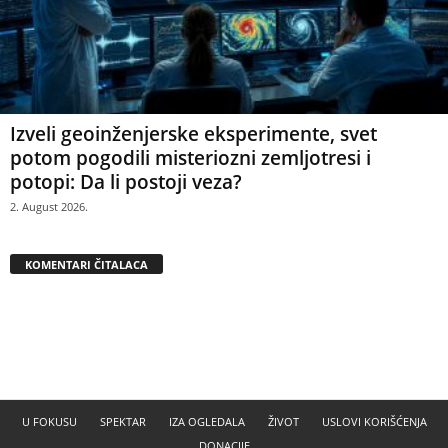
Izveli geoinženjerske eksperimente, svet
potom pogodili misteriozni zemljotresi i
potopi: Da li postoji veza?
2. August 2026.
KOMENTARI ČITALACA
U FOKUSU
SPEKTAR
IZA OGLEDALA
ŽIVOT
USLOVI KORIŠĆENJA
DONACIJE