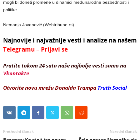
mogli bi doneti promene u dinamici međunarodne bezbednosti i
politike.
Nemanja Jovanović (Webtribune.rs)
Najnovije i najvažnije vesti i analize na našem
Telegramu – Prijavi se
Pratite tokom 24 sata naše najbolje vesti samo na
Vkontakte
Otvorite novu mrežu Donalda Trampa
Truth Social
Prethodni članak
Naredni članak
Baranec: Ko stoji iza novog
Šolc pozvao Nemačku da