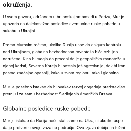
okruženja.
U svom govoru, održanom u britanskoj ambasadi u Parizu, Mur je
upozorio na dalekosežne posledice eventualne ruske pobede u
sukobu u Ukrajini.
Prema Murovim rečima, ukoliko Rusija uspe da osigura kontrolu
nad Ukrajinom, globalna bezbednosna ravnoteža biće ozbiljno
narušena. Kina bi mogla da proceni da je geopolitička ravnoteža u
njenoj koristi, Severna Koreja bi postala još agresivnija, dok bi Iran
postao značajno opasniji, kako u svom regionu, tako i globalno.
Mur je posebno istakao da bi ovakav razvoj događaja predstavljao
pretnju i za samu bezbednost Sjedinjenih Američkih Država.
Globalne posledice ruske pobede
Mur je istakao da Rusija neće stati samo na Ukrajini ukoliko uspe
da je pretvori u svoje vazalno područje. Ova izjava dobija na težini