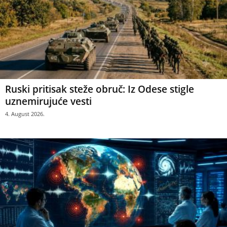
Ruski pritisak steže obruč: Iz Odese stigle
uznemirujuće vesti
4. August 2026.