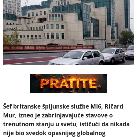
Šef britanske špijunske službe MI6, Ričard
Mur, izneo je zabrinjavajuće stavove o
trenutnom stanju u svetu, ističući da nikada
nije bio svedok opasnijeg globalnog