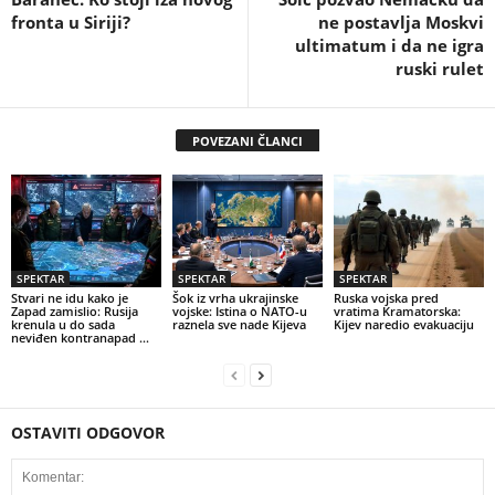
fronta u Siriji?
ne postavlja Moskvi
ultimatum i da ne igra
ruski rulet
POVEZANI ČLANCI
SPEKTAR
SPEKTAR
SPEKTAR
Stvari ne idu kako je
Šok iz vrha ukrajinske
Ruska vojska pred
Zapad zamislio: Rusija
vojske: Istina o NATO-u
vratima Kramatorska:
krenula u do sada
raznela sve nade Kijeva
Kijev naredio evakuaciju
neviđen kontranapad …
OSTAVITI ODGOVOR