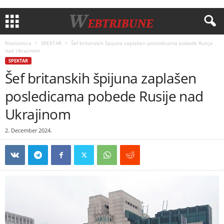
Naslovnica
SPEKTAR
Šef britanskih špijuna zaplašen posledicama pobede Rusije
nad Ukrajinom
SPEKTAR
Šef britanskih špijuna zaplašen
posledicama pobede Rusije nad
Ukrajinom
2. December 2024.