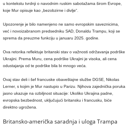
u kontekstu tvrdnji o navodnim ruskim sabotažama širom Evrope,
koje Mur opisuje kao „bezobzirne i divlje“.
Upozorenje je bilo namenjeno ne samo evropskim saveznicima,
već i novoizabranom predsedniku SAD, Donaldu Trampu, koji se
sprema da preuzme funkciju u januaru 2025. godine.
Ova retorika reflektuje britanski stav o važnosti održavanja podrške
Ukrajini. Prema Muru, cena podrške Ukrajini je visoka, ali cena
odustajanja od te podrške bila bi mnogo veća.
Ovaj stav deli i šef francuske obaveštajne službe DGSE, Nikolas
Lerner, s kojim je Mur nastupio u Parizu. Njihova zajednička poruka
jasno ukazuje na ozbiljnost situacije: Ukoliko Ukrajina padne,
evropska bezbednost, uključujući britansku i francusku, biće
direktno ugrožena.
Britansko-američka saradnja i uloga Trampa