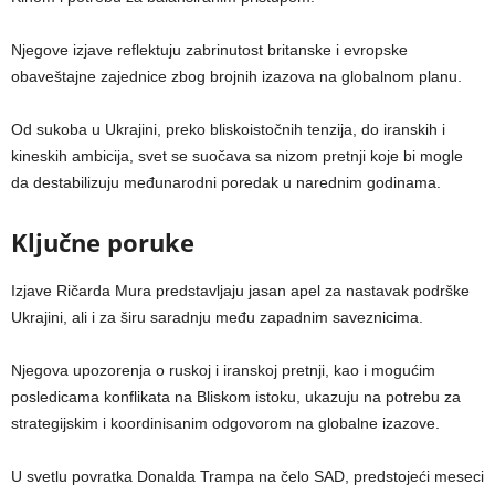
Njegove izjave reflektuju zabrinutost britanske i evropske
obaveštajne zajednice zbog brojnih izazova na globalnom planu.
Od sukoba u Ukrajini, preko bliskoistočnih tenzija, do iranskih i
kineskih ambicija, svet se suočava sa nizom pretnji koje bi mogle
da destabilizuju međunarodni poredak u narednim godinama.
Ključne poruke
Izjave Ričarda Mura predstavljaju jasan apel za nastavak podrške
Ukrajini, ali i za širu saradnju među zapadnim saveznicima.
Njegova upozorenja o ruskoj i iranskoj pretnji, kao i mogućim
posledicama konflikata na Bliskom istoku, ukazuju na potrebu za
strategijskim i koordinisanim odgovorom na globalne izazove.
U svetlu povratka Donalda Trampa na čelo SAD, predstojeći meseci