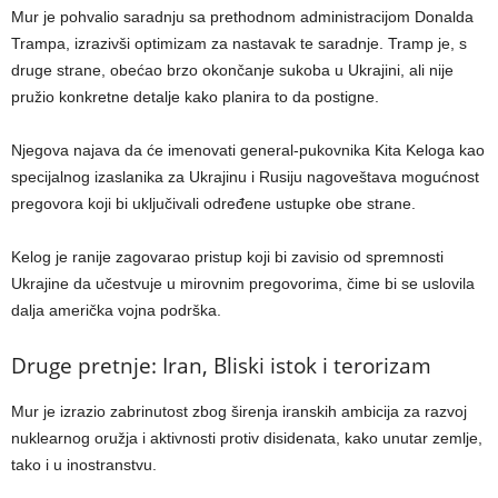
Mur je pohvalio saradnju sa prethodnom administracijom Donalda
Trampa, izrazivši optimizam za nastavak te saradnje. Tramp je, s
druge strane, obećao brzo okončanje sukoba u Ukrajini, ali nije
pružio konkretne detalje kako planira to da postigne.
Njegova najava da će imenovati general-pukovnika Kita Keloga kao
specijalnog izaslanika za Ukrajinu i Rusiju nagoveštava mogućnost
pregovora koji bi uključivali određene ustupke obe strane.
Kelog je ranije zagovarao pristup koji bi zavisio od spremnosti
Ukrajine da učestvuje u mirovnim pregovorima, čime bi se uslovila
dalja američka vojna podrška.
Druge pretnje: Iran, Bliski istok i terorizam
Mur je izrazio zabrinutost zbog širenja iranskih ambicija za razvoj
nuklearnog oružja i aktivnosti protiv disidenata, kako unutar zemlje,
tako i u inostranstvu.