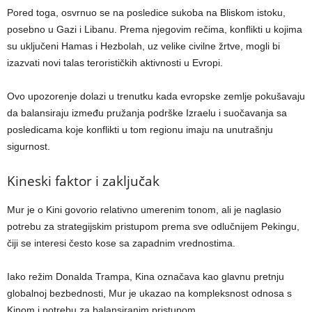
Pored toga, osvrnuo se na posledice sukoba na Bliskom istoku,
posebno u Gazi i Libanu. Prema njegovim rečima, konflikti u kojima
su uključeni Hamas i Hezbolah, uz velike civilne žrtve, mogli bi
izazvati novi talas terorističkih aktivnosti u Evropi.
Ovo upozorenje dolazi u trenutku kada evropske zemlje pokušavaju
da balansiraju između pružanja podrške Izraelu i suočavanja sa
posledicama koje konflikti u tom regionu imaju na unutrašnju
sigurnost.
Kineski faktor i zaključak
Mur je o Kini govorio relativno umerenim tonom, ali je naglasio
potrebu za strategijskim pristupom prema sve odlučnijem Pekingu,
čiji se interesi često kose sa zapadnim vrednostima.
Iako režim Donalda Trampa, Kina označava kao glavnu pretnju
globalnoj bezbednosti, Mur je ukazao na kompleksnost odnosa s
Kinom i potrebu za balansiranim pristupom.