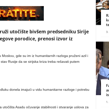
R
k
t
ruži utočište bivšem predsedniku Sirije
3.
egove porodice, prenosi izvor iz
Moskvu, gde su im iz humanitarnih razloga pruženi azil i
stav Rusije da se sirijska kriza treba rešavati putem
F
odluku donela imajući u vidu humanitarne razloge i potrebu
a
i
1.
nja utočišta Asadu očuvanje stabilnosti i stvaranje uslova za