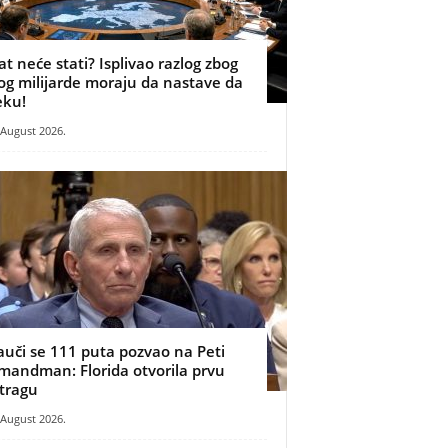
at neće stati? Isplivao razlog zbog
og milijarde moraju da nastave da
eku!
 August 2026.
auči se 111 puta pozvao na Peti
mandman: Florida otvorila prvu
stragu
 August 2026.