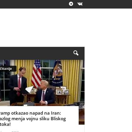
čitanije
ramp otkazao napad na Iran:
azlog menja vojnu sliku Bliskog
stoka!