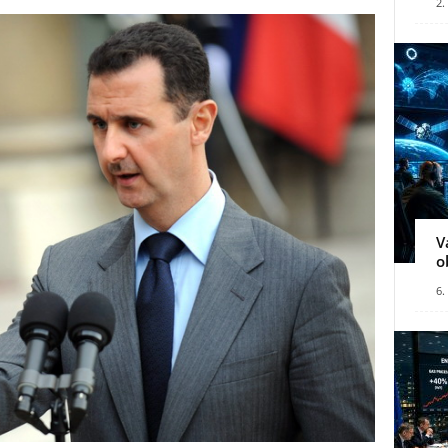
2.
V
o
6.