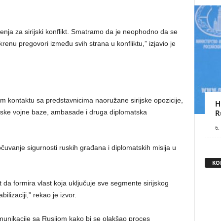
ešenja za sirijski konflikt. Smatramo da je neophodno da se
renu pregovori između svih strana u konfliktu,” izjavio je
nom kontaktu sa predstavnicima naoružane sirijske opozicije,
H
ruske vojne baze, ambasade i druga diplomatska
R
6.
čuvanje sigurnosti ruskih građana i diplomatskih misija u
KO
 da formira vlast koja uključuje sve segmente sirijskog
bilizaciji,” rekao je izvor.
munikacije sa Rusijom kako bi se olakšao proces