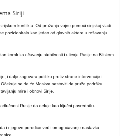
ema Siriji
irijskom konfliktu. Od pružanja vojne pomoći sirijskoj vladi
 pozicionirala kao jedan od glavnih aktera u rešavanju
dan korak ka očuvanju stabilnosti i uticaja Rusije na Bliskom
e, i dalje zagovara politiku protiv strane intervencije i
ja. Očekuje se da će Moskva nastaviti da pruža podršku
avljanju mira i obnovi Sirije.
dlučnost Rusije da deluje kao ključni posrednik u
sada i njegove porodice već i omogućavanje nastavka
ednice.