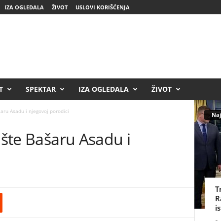
IZA OGLEDALA
ŽIVOT
USLOVI KORIŠĆENJA
T
SPEKTAR
IZA OGLEDALA
ŽIVOT
šaru Asadu i njegovoj porodici
Naj
ište Bašaru Asadu i
T
R
i