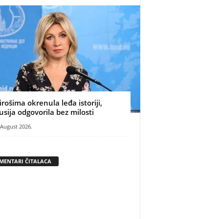
irošima okrenula leđa istoriji,
usija odgovorila bez milosti
 August 2026.
MENTARI ČITALACA