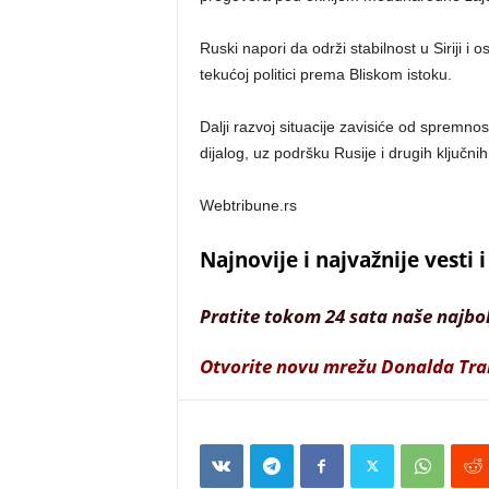
Ruski napori da održi stabilnost u Siriji i 
tekućoj politici prema Bliskom istoku.
Dalji razvoj situacije zavisiće od spremnost
dijalog, uz podršku Rusije i drugih ključn
Webtribune.rs
Najnovije i najvažnije vesti
Pratite tokom 24 sata naše najbo
Otvorite novu mrežu Donalda Tr