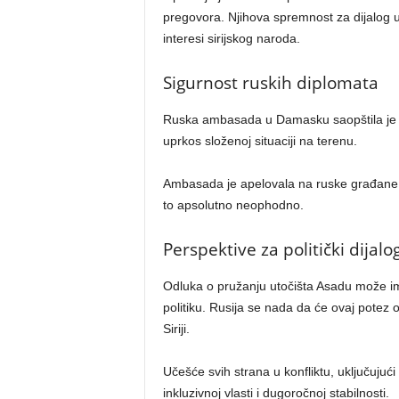
pregovora. Njihova spremnost za dijalog ul
interesi sirijskog naroda.
Sigurnost ruskih diplomata
Ruska ambasada u Damasku saopštila je d
uprkos složenoj situaciji na terenu.
Ambasada je apelovala na ruske građane u
to apsolutno neophodno.
Perspektive za politički dijalo
Odluka o pružanju utočišta Asadu može i
politiku. Rusija se nada da će ovaj potez o
Siriji.
Učešće svih strana u konfliktu, uključujući
inkluzivnoj vlasti i dugoročnoj stabilnosti.