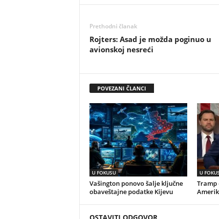
Prethodni članak
Rojters: Asad je možda poginuo u
avionskoj nesreći
POVEZANI ČLANCI
U FOKUSU
U FOKU
Vašington ponovo šalje ključne
Tramp o
obaveštajne podatke Kijevu
Amerik
OSTAVITI ODGOVOR