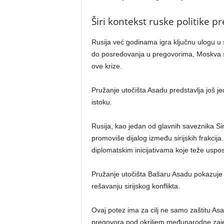
Širi kontekst ruske politike pr
Rusija već godinama igra ključnu ulogu u s
do posredovanja u pregovorima, Moskva se
ove krize.
Pružanje utočišta Asadu predstavlja još je
istoku.
Rusija, kao jedan od glavnih saveznika Sirij
promoviše dijalog između sirijskih frakci
diplomatskim inicijativama koje teže uspost
Pružanje utočišta Bašaru Asadu pokazuje o
rešavanju sirijskog konflikta.
Ovaj potez ima za cilj ne samo zaštitu A
pregovora pod okriljem međunarodne zaj