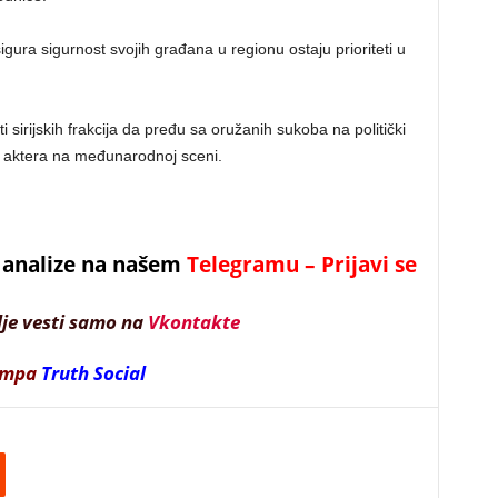
osigura sigurnost svojih građana u regionu ostaju prioriteti u
i sirijskih frakcija da pređu sa oružanih sukoba na politički
ih aktera na međunarodnoj sceni.
 i analize na našem
Telegramu – Prijavi se
lje vesti samo na
Vkontakte
ampa
Truth Social