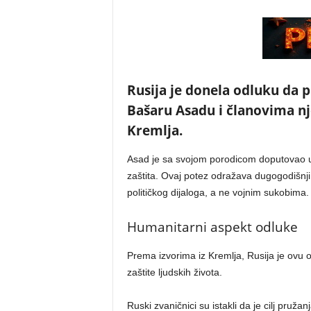
Rusija je donela odluku da p
Bašaru Asadu i članovima nj
Kremlja.
Asad je sa svojom porodicom doputovao u 
zaštita. Ovaj potez odražava dugogodišnji 
političkog dijaloga, a ne vojnim sukobima.
Humanitarni aspekt odluke
Prema izvorima iz Kremlja, Rusija je ovu 
zaštite ljudskih života.
Ruski zvaničnici su istakli da je cilj pruža