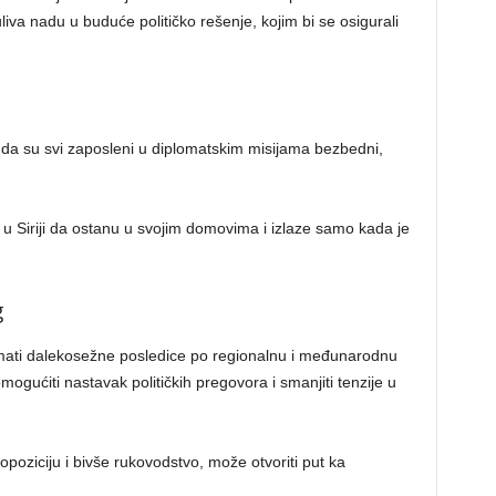
iva nadu u buduće političko rešenje, kojim bi se osigurali
a su svi zaposleni u diplomatskim misijama bezbedni,
 Siriji da ostanu u svojim domovima i izlaze samo kada je
g
mati dalekosežne posledice po regionalnu i međunarodnu
mogućiti nastavak političkih pregovora i smanjiti tenzije u
 opoziciju i bivše rukovodstvo, može otvoriti put ka