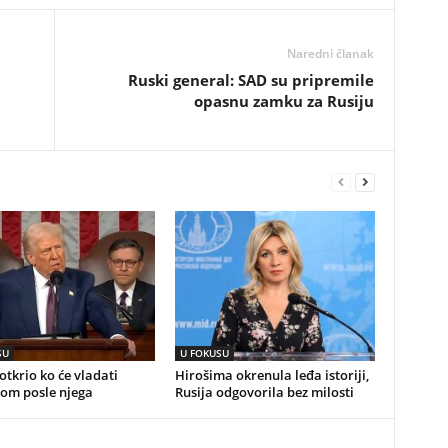
Naredni članak
Ruski general: SAD su pripremile
opasnu zamku za Rusiju
SU
U FOKUSU
tkrio ko će vladati
Hirošima okrenula leđa istoriji,
om posle njega
Rusija odgovorila bez milosti