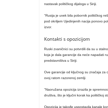
nastavak političkog dijaloga u Siriji.
“Rusija je uvek bila pobornik političkog r
pod okriljem Ujedinjenih nacija ponovo pok
izvor.
Kontakti s opozicijom
Ruski zvaničnici su potvrdili da su u stal
koja je dala garancije da neće napadati 
predstavništva u Siriji.
Ove garancije od ključnog su značaja za o
ovoj ratom razorenoj zemlji.
“Naoružana opozicija izrazila je spremnost
društva, što je ključni korak ka političkoj sta
Opozicija je takođe uspostavila kanale ko