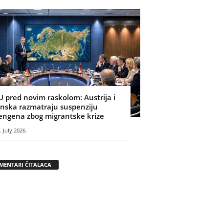
U pred novim raskolom: Austrija i
inska razmatraju suspenziju
engena zbog migrantske krize
. July 2026.
MENTARI ČITALACA