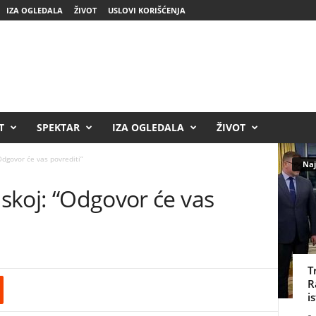
IZA OGLEDALA
ŽIVOT
USLOVI KORIŠĆENJA
T
SPEKTAR
IZA OGLEDALA
ŽIVOT
“Odgovor će vas povrediti”
Naj
jskoj: “Odgovor će vas
T
R
i