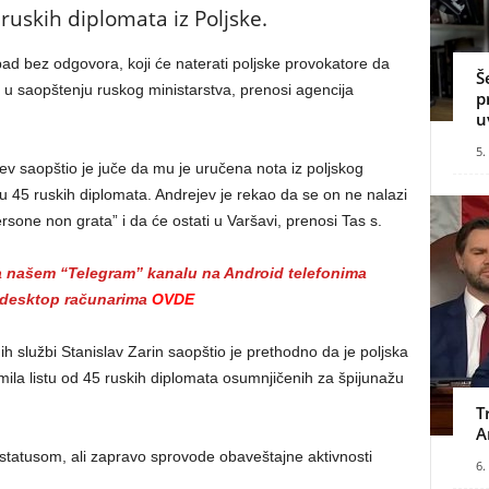
ruskih diplomata iz Poljske.
apad bez odgovora, koji će naterati poljske provokatore da
Š
 se u saopštenju ruskog ministarstva, prenosi agencija
p
u
5.
v saopštio je juče da mu je uručena nota iz poljskog
ju 45 ruskih diplomata. Andrejev je rekao da se on ne nalazi
ne non grata” i da će ostati u Varšavi, prenosi Tas s.
na našem “Telegram” kanalu na Android telefonima
i desktop računarima
OVDE
ih službi Stanislav Zarin saopštio je prethodno da je poljska
ila listu od 45 ruskih diplomata osumnjičenih za špijunažu
T
A
statusom, ali zapravo sprovode obaveštajne aktivnosti
6.