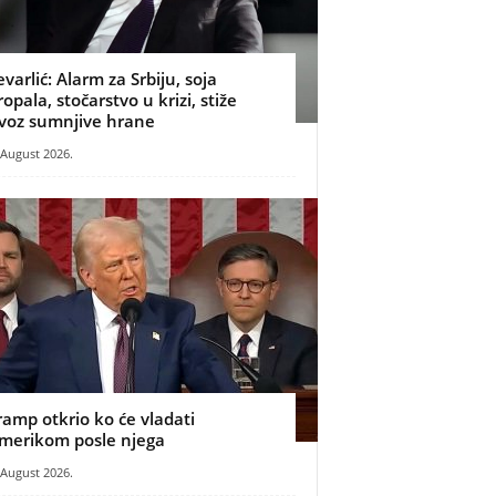
evarlić: Alarm za Srbiju, soja
ropala, stočarstvo u krizi, stiže
voz sumnjive hrane
 August 2026.
ramp otkrio ko će vladati
merikom posle njega
 August 2026.