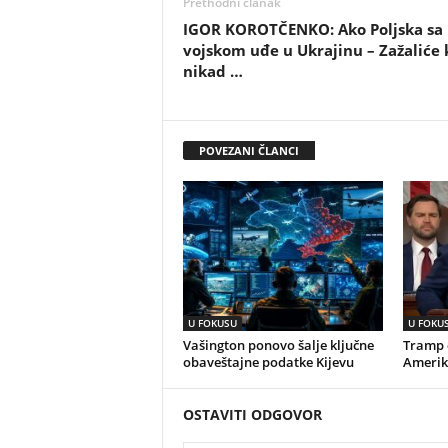
Prethodni članak
IGOR KOROTČENKO: Ako Poljska sa
vojskom uđe u Ukrajinu – Zažaliće 
nikad …
POVEZANI ČLANCI
U FOKUSU
U FOKU
Vašington ponovo šalje ključne
Tramp o
obaveštajne podatke Kijevu
Amerik
OSTAVITI ODGOVOR