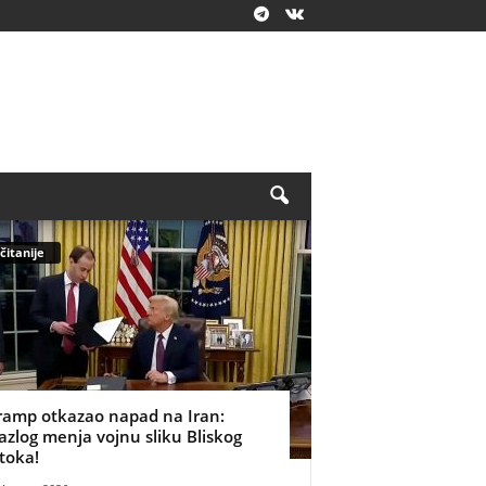
čitanije
ramp otkazao napad na Iran:
azlog menja vojnu sliku Bliskog
stoka!