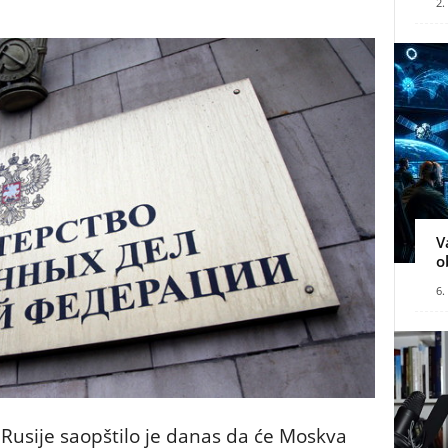
2.
V
o
6.
 Rusije saopštilo je danas da će Moskva