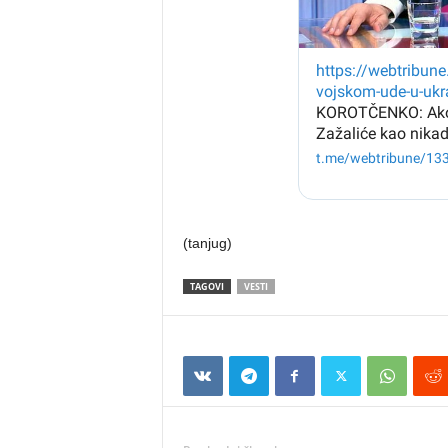
(tanjug)
TAGOVI
VESTI