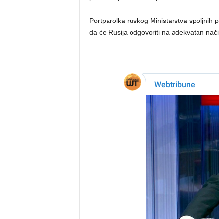
Portparolka ruskog Ministarstva spoljnih 
da će Rusija odgovoriti na adekvatan nači