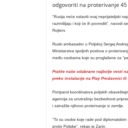
odgovoriti na proterivanje 45 
“Rusija neće ostaviti ovaj neprijateljski n
razmišljaju i koji će ih povrediti”, navodi
Rojters.
Ruski ambasador u Poljskoj Sergej Andreje
Ministarstva spoljnih poslova o proterivan
među osobama koje su proglašene za “perso
Pratite naše odabrane najbolje vesti 
preko instalacije na Play Prodavnici il
Portparol koordinatora poljskih obaveštajn
agencija za unutrašnju bezbednost priprem
i zatražila njihovo proterivanje iz zemlje.
“To su osobe koje rade pod diplomatskim 
protiv Poljske”, rekao je Zarin.