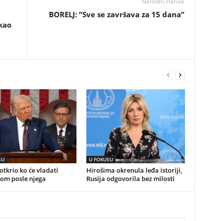
Naredni članak
BORELJ: “Sve se završava za 15 dana”
kao
SU
U FOKUSU
tkrio ko će vladati
Hirošima okrenula leđa istoriji,
om posle njega
Rusija odgovorila bez milosti