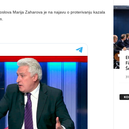
poslova Marija Zaharova je na najavu o proterivanju kazala
n.
E
F
Š
31
KO