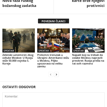
Nova faza ruskog
karte drže njegovi
božanskog zadatka
protivnici
POVEZANI ČLANCI
SPEKTAR
SPEKTAR
SPEKTAR
Zelenski uznemiren zbog
Prelomni trenutak u
Napadi koji su trebali da
odluke Moskve: U Rusiju
Ukrajini: Amerikanci stižu
oslabe Moskvu napravili
stiže 50.000 vojnika S.
u Moskvu, Piljko
preokret: Rusija prešla na
Koreje
upozorava na veliku
rat svih razmera
zamku
OSTAVITI ODGOVOR