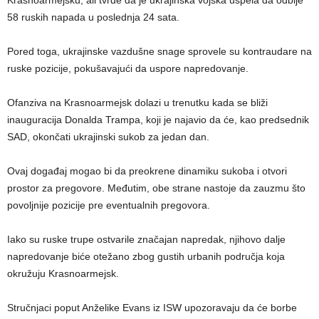
58 ruskih napada u poslednja 24 sata.
Pored toga, ukrajinske vazdušne snage sprovele su kontraudare na
ruske pozicije, pokušavajući da uspore napredovanje.
Ofanziva na Krasnoarmejsk dolazi u trenutku kada se bliži
inauguracija Donalda Trampa, koji je najavio da će, kao predsednik
SAD, okončati ukrajinski sukob za jedan dan.
Ovaj događaj mogao bi da preokrene dinamiku sukoba i otvori
prostor za pregovore. Međutim, obe strane nastoje da zauzmu što
povoljnije pozicije pre eventualnih pregovora.
Iako su ruske trupe ostvarile značajan napredak, njihovo dalje
napredovanje biće otežano zbog gustih urbanih područja koja
okružuju Krasnoarmejsk.
Stručnjaci poput Anželike Evans iz ISW upozoravaju da će borbe