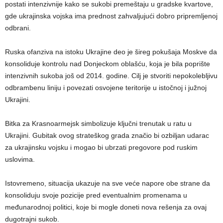
postati intenzivnije kako se sukobi premeštaju u gradske kvartove,
gde ukrajinska vojska ima prednost zahvaljujući dobro pripremljenoj
odbrani.
Ruska ofanziva na istoku Ukrajine deo je šireg pokušaja Moskve da
konsoliduje kontrolu nad Donjeckom oblašću, koja je bila poprište
intenzivnih sukoba još od 2014. godine. Cilj je stvoriti nepokolebljivu
odbrambenu liniju i povezati osvojene teritorije u istočnoj i južnoj
Ukrajini.
Bitka za Krasnoarmejsk simbolizuje ključni trenutak u ratu u
Ukrajini. Gubitak ovog strateškog grada značio bi ozbiljan udarac
za ukrajinsku vojsku i mogao bi ubrzati pregovore pod ruskim
uslovima.
Istovremeno, situacija ukazuje na sve veće napore obe strane da
konsoliduju svoje pozicije pred eventualnim promenama u
međunarodnoj politici, koje bi mogle doneti nova rešenja za ovaj
dugotrajni sukob.