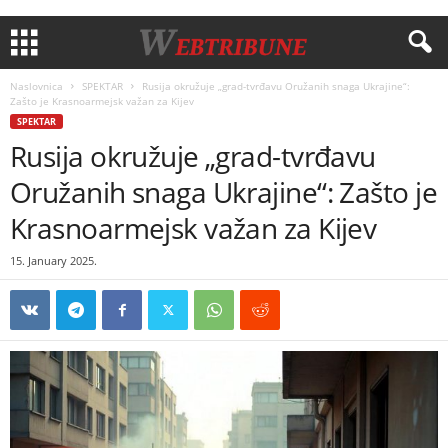
Naslovnica
SPEKTAR
Rusija okružuje „grad-tvrđavu Oružanih snaga Ukrajine“:
Zašto je Krasnoarmejsk važan za Kijev
SPEKTAR
Rusija okružuje „grad-tvrđavu
Oružanih snaga Ukrajine“: Zašto je
Krasnoarmejsk važan za Kijev
15. January 2025.