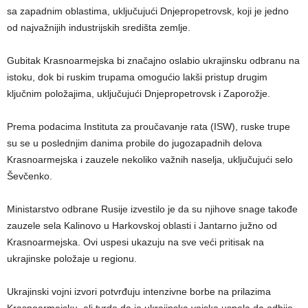
sa zapadnim oblastima, uključujući Dnjepropetrovsk, koji je jedno
od najvažnijih industrijskih središta zemlje.
Gubitak Krasnoarmejska bi značajno oslabio ukrajinsku odbranu na
istoku, dok bi ruskim trupama omogućio lakši pristup drugim
ključnim položajima, uključujući Dnjepropetrovsk i Zaporožje.
Prema podacima Instituta za proučavanje rata (ISW), ruske trupe
su se u poslednjim danima probile do jugozapadnih delova
Krasnoarmejska i zauzele nekoliko važnih naselja, uključujući selo
Ševčenko.
Ministarstvo odbrane Rusije izvestilo je da su njihove snage takođe
zauzele sela Kalinovo u Harkovskoj oblasti i Jantarno južno od
Krasnoarmejska. Ovi uspesi ukazuju na sve veći pritisak na
ukrajinske položaje u regionu.
Ukrajinski vojni izvori potvrđuju intenzivne borbe na prilazima
Krasnoarmejsku, ali tvrde da je ukrajinska vojska uspela da odbije