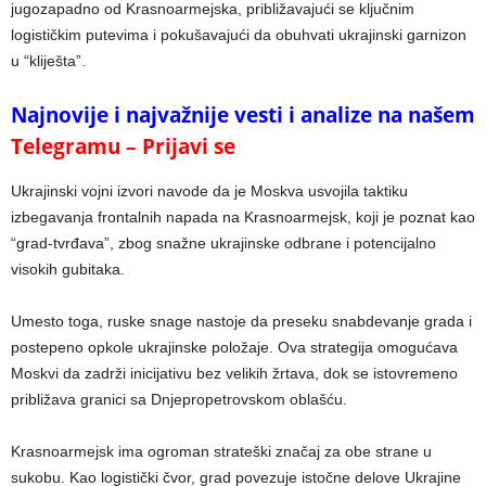
jugozapadno od Krasnoarmejska, približavajući se ključnim
logističkim putevima i pokušavajući da obuhvati ukrajinski garnizon
u “kliješta”.
Najnovije i najvažnije vesti i analize na našem
Telegramu – Prijavi se
Ukrajinski vojni izvori navode da je Moskva usvojila taktiku
izbegavanja frontalnih napada na Krasnoarmejsk, koji je poznat kao
“grad-tvrđava”, zbog snažne ukrajinske odbrane i potencijalno
visokih gubitaka.
Umesto toga, ruske snage nastoje da preseku snabdevanje grada i
postepeno opkole ukrajinske položaje. Ova strategija omogućava
Moskvi da zadrži inicijativu bez velikih žrtava, dok se istovremeno
približava granici sa Dnjepropetrovskom oblašću.
Krasnoarmejsk ima ogroman strateški značaj za obe strane u
sukobu. Kao logistički čvor, grad povezuje istočne delove Ukrajine