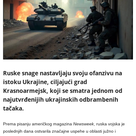
Ruske snage nastavljaju svoju ofanzivu na
istoku Ukrajine, ciljajući grad
Krasnoarmejsk, koji se smatra jednom od
najutvrđenijih ukrajinskih odbrambenih
tačaka.
Prema pisanju američkog magazina
Newsweek
, ruska vojska je
poslednjih dana ostvarila značajne uspehe u oblasti južno i