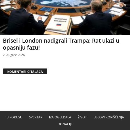
Brisel i London nadigrali Trampa: Rat ulazi u
opasniju fazu!
2. August 2026.
KOMENTARI ČITALACA
U FOKUSU
SPEKTAR
IZA OGLEDALA
ŽIVOT
USLOVI KORIŠĆENJA
DONACIJE