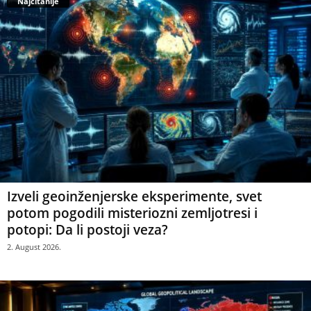
Najčitanije
Izveli geoinženjerske eksperimente, svet
potom pogodili misteriozni zemljotresi i
potopi: Da li postoji veza?
2. August 2026.