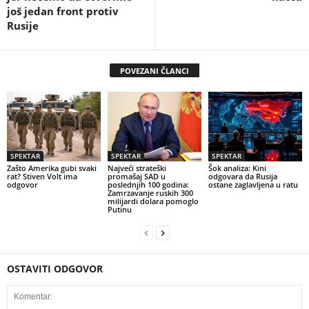
još jedan front protiv
Rusije
POVEZANI ČLANCI
SPEKTAR
SPEKTAR
SPEKTAR
Zašto Amerika gubi svaki
Najveći strateški
Šok analiza: Kini
rat? Stiven Volt ima
promašaj SAD u
odgovara da Rusija
odgovor
poslednjih 100 godina:
ostane zaglavljena u ratu
Zamrzavanje ruskih 300
milijardi dolara pomoglo
Putinu
OSTAVITI ODGOVOR