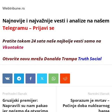
Webtribune.rs
Najnovije i najvažnije vesti i analize na našem
Telegramu – Prijavi se
Pratite tokom 24 sata naše najbolje vesti samo na
Vkontakte
Otvorite novu mrežu Donalda Trampa
Truth Social
Prethodni članak
Naredni članak
Gruzijski premijer:
Sporazum je mrtav –
Napravili su nam pakao
Počinje doba nuklearnog
jer nećemo da otvorimo
haosa