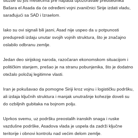
službe su još mesecima pre napada upozoravale predsednika
Bašara el Asada da će određeni vojni zvaničnici Sirije izdati vladu,
sarađujući sa SAD i Izraelom.
Iako su ovi signali bili jasni, Asad nije uspeo da u potpunosti
predupredi izdaju unutar svojih vojnih struktura, što je značajno
oslabilo odbranu zemlje.
Jedan deo sirijskog naroda, razočaran ekonomskom situacijom i
političkim stanjem, prešao je na stranu pobunjenika, što je dodatno
otežalo položaj legitimne vlasti.
Iran je pokušavao da pomogne Siriji kroz vojnu i logističku podršku,
ali izdaja ključnih struktura i manjak unutrašnje kohezije doveli su
do ozbiljnih gubitaka na bojnom polju.
Uprkos svemu, uz podršku preostalih iranskih snaga i ruske
vazdušne podrške, Asadova vlada je uspela da zadrži ključne
teritorije i obnovi kontrolu nad većim delom zemlje.