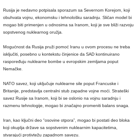
Rusija je nedavno potpisala sporazum sa Severnom Korejom, koji
obuhvata vojnu, ekonomsku i tehnološku saradnju. Sličan model bi
mogao biti primenjen u odnosima sa Iranom, koji je sve bliži razvoju
sopstvenog nuklearnog oružja.
Mogućnost da Rusija pruži pomoć Iranu u ovom procesu ne treba
isključiti, posebno u kontekstu činjenice da SAD kontinuirano
raspoređuju nuklearne bombe u evropskim zemljama poput
Nemačke.
NATO savez, koji uključuje nuklearne sile poput Francuske i
Britanije, predstavlja centralni stub zapadne vojne moći. Strateški
savez Rusije sa Iranom, koji bi se oslonio na vojnu saradnju i
razmenu tehnologije, mogao bi značajno promeniti balans snaga.
Iran, kao ključni deo “osovine otpora”, mogao bi postati deo bloka
koji okuplja države sa sopstvenim nuklearnim kapacitetima,
stvarajući protivtežu zapadnom savezu.