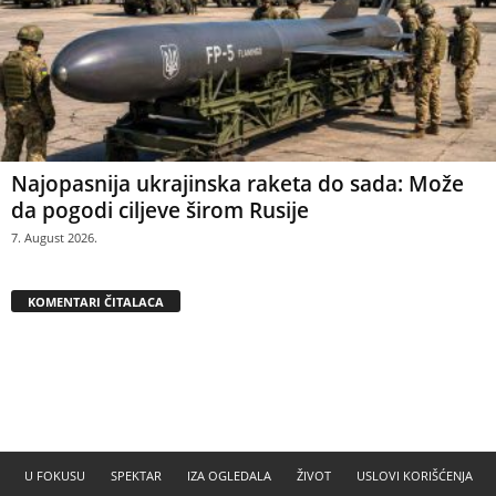
Najopasnija ukrajinska raketa do sada: Može
da pogodi ciljeve širom Rusije
7. August 2026.
KOMENTARI ČITALACA
U FOKUSU
SPEKTAR
IZA OGLEDALA
ŽIVOT
USLOVI KORIŠĆENJA