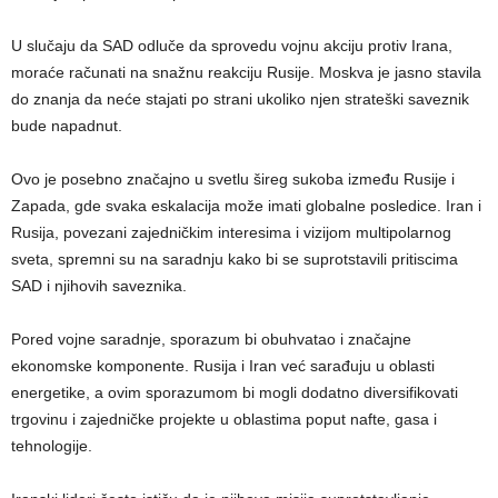
U slučaju da SAD odluče da sprovedu vojnu akciju protiv Irana,
moraće računati na snažnu reakciju Rusije. Moskva je jasno stavila
do znanja da neće stajati po strani ukoliko njen strateški saveznik
bude napadnut.
Ovo je posebno značajno u svetlu šireg sukoba između Rusije i
Zapada, gde svaka eskalacija može imati globalne posledice. Iran i
Rusija, povezani zajedničkim interesima i vizijom multipolarnog
sveta, spremni su na saradnju kako bi se suprotstavili pritiscima
SAD i njihovih saveznika.
Pored vojne saradnje, sporazum bi obuhvatao i značajne
ekonomske komponente. Rusija i Iran već sarađuju u oblasti
energetike, a ovim sporazumom bi mogli dodatno diversifikovati
trgovinu i zajedničke projekte u oblastima poput nafte, gasa i
tehnologije.