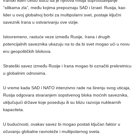
Iranski lideri često ističu da je njihova misija suprotstavljanje
“silikama zla”, među kojima prepoznaju SAD i Izrael. Rusija, kao
lider u ovoj globalnoj borbi za multipolarni svet, postaje ključni
saveznik Irana u ostvarivanju ove vizije.
Istovremeno, rastuće veze između Rusije, Irana i drugih
potencijalnih saveznika ukazuju na to da bi svet mogao ući u novu
eru geopolitičkih blokova.
Strateški savez između Rusije i Irana mogao bi označiti prekretnicu
u globalnim odnosima.
U vreme kada SAD i NATO intenzivno rade na širenju svog uticaja,
Rusija odgovara stvaranjem sopstvenog bloka moćnih saveznika,
uključujući države koje poseduju ili su blizu razvoja nuklearnih
kapaciteta.
U budućnosti, ovakav savez bi mogao postati ključan faktor u
očuvanju globalne ravnoteže i multipolarnog sveta.