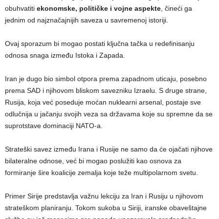
obuhvatiti
ekonomske, političke i vojne aspekte
, čineći ga
jednim od najznačajnijih saveza u savremenoj istoriji.
Ovaj sporazum bi mogao postati ključna tačka u redefinisanju
odnosa snaga između Istoka i Zapada.
Iran je dugo bio simbol otpora prema zapadnom uticaju, posebno
prema SAD i njihovom bliskom savezniku Izraelu. S druge strane,
Rusija, koja već poseduje moćan nuklearni arsenal, postaje sve
odlučnija u jačanju svojih veza sa državama koje su spremne da se
suprotstave dominaciji NATO-a.
Strateški savez između Irana i Rusije ne samo da će ojačati njihove
bilateralne odnose, već bi mogao poslužiti kao osnova za
formiranje šire koalicije zemalja koje teže multipolarnom svetu.
Primer Sirije predstavlja važnu lekciju za Iran i Rusiju u njihovom
strateškom planiranju. Tokom sukoba u Siriji, iranske obaveštajne