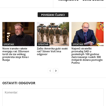
POVEZANI ČLANCI
SPEKTAR
SPEKTAR
SPEKTAR
Nove iranske rakete
Zašto Amerika gubi svaki
Najveći strateški
menjaju rat: Džonson
rat? Stiven Volt ima
promašaj SAD u
tvrdi da iza velikog
odgovor
poslednjih 100 godina:
preokreta stoje Kina i
Zamrzavanje ruskih 300
Rusija
milijardi dolara pomoglo
Putinu
OSTAVITI ODGOVOR