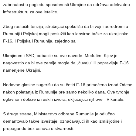
zabrinutost u pogledu sposobnosti Ukrajine da održava adekvatnu
infrastrukturu za ove letelice.
Zbog rastućih tenzija, stručnjaci spekulišu da bi vojni aerodromi u
Rumuniji i Poljskoj mogli poslužiti kao lansirne tačke za ukrajinske
F-16. I Poljska i Rumunija, zajedno sa
Ukrajinom i SAD, odbacile su ove navode. Međutim, Kijev je
nagovestio da bi ove zemlje mogle da „čuvaju“ ili popravljaju F-16
namenjene Ukrajini.
Nedavne glasine sugerišu da su četiri F-16 primećena iznad Odese
nakon poletanja iz Rumunije pre samo nekoliko dana. Ove tvrdnje
uglavnom dolaze iz ruskih izvora, uključujući njihove TV kanale.
S druge strane, Ministarstvo odbrane Rumunije je odlučno
demantovalo takve izveštaje, označavajući ih kao izmišljotine i
propagandu bez osnova u stvarnosti.