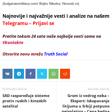
(bulgarianmilitary.com/ Bojko Nikolov, Novosti.rs)
Najnovije i najvažnije vesti i analize na našem
Telegramu – Prijavi se
Pratite tokom 24 sata naše najbolje vesti samo na
Vkontakte
Otvorite novu mrežu
Truth Social
Prethodni članak
Naredni članak
SAD raspoređuje sisteme
Grom iz vedrog neba –
protiv ruskih i kineskih
Ekspert: Iskopavanje
satelita!
litijuma u Srbiji potpuno
neisplativo – Cena bedna