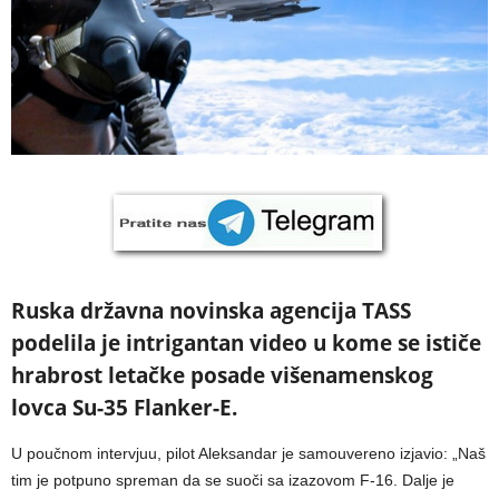
Ruska državna novinska agencija TASS
podelila je intrigantan video u kome se ističe
hrabrost letačke posade višenamenskog
lovca Su-35 Flanker-E.
U poučnom intervjuu, pilot Aleksandar je samouvereno izjavio: „Naš
tim je potpuno spreman da se suoči sa izazovom F-16. Dalje je