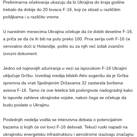
Preliminarna očekivanja ukazuju da bi Ukrajina do kraja godine
trebalo da dobije do 20 lovaca F-16, koji će stizati u različitim
pošiljkama i u različito vreme.
U narednim mesecima Ukrajina očekuje da će dobiti desetine F-16,
a priča se da će ih biti na putu preko 100. Prva serija ovih F-16 će
verovatno doći iz Holandije, pošto su za njih već izdali zvanični
izvozni dokument.
Jedno od najnovijih ažuriranja u vezi sa isporukom F-16 Ukrajini
uključuje Grčku. Izveštaji medija bliskih Atini sugerišu da je Grčka
spremna da vrati Sjedinjenim Državama 32 zastarela borbena
aviona F-16. Tamo će ove letelice biti podvrgnute nadogradnji kako
bi ispunile zahteve ukrajinske vojske, nakon čega se očekuje da
budu poslate u Ukrajinu.
Poslednjih nedelja vodila se intenzivna debata o potencijalnim
bazama iz kojih će ovi lovci F-16 delovati. Tekući ruski napadi na
ukrajinsku energetsku infrastrukturu i aerodrome izazivaju značajnu