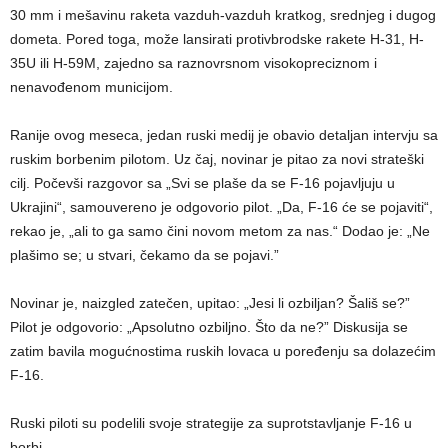
30 mm i mešavinu raketa vazduh-vazduh kratkog, srednjeg i dugog
dometa. Pored toga, može lansirati protivbrodske rakete H-31, H-
35U ili H-59M, zajedno sa raznovrsnom visokopreciznom i
nenavođenom municijom.
Ranije ovog meseca, jedan ruski medij je obavio detaljan intervju sa
ruskim borbenim pilotom. Uz čaj, novinar je pitao za novi strateški
cilj. Počevši razgovor sa „Svi se plaše da se F-16 pojavljuju u
Ukrajini“, samouvereno je odgovorio pilot. „Da, F-16 će se pojaviti“,
rekao je, „ali to ga samo čini novom metom za nas.“ Dodao je: „Ne
plašimo se; u stvari, čekamo da se pojavi.”
Novinar je, naizgled zatečen, upitao: „Jesi li ozbiljan? Šališ se?”
Pilot je odgovorio: „Apsolutno ozbiljno. Što da ne?” Diskusija se
zatim bavila mogućnostima ruskih lovaca u poređenju sa dolazećim
F-16.
Ruski piloti su podelili svoje strategije za suprotstavljanje F-16 u
borbi.