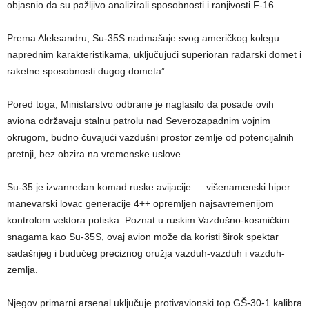
objasnio da su pažljivo analizirali sposobnosti i ranjivosti F-16.
Prema Aleksandru, Su-35S nadmašuje svog američkog kolegu
naprednim karakteristikama, uključujući superioran radarski domet i
raketne sposobnosti dugog dometa”.
Pored toga, Ministarstvo odbrane je naglasilo da posade ovih
aviona održavaju stalnu patrolu nad Severozapadnim vojnim
okrugom, budno čuvajući vazdušni prostor zemlje od potencijalnih
pretnji, bez obzira na vremenske uslove.
Su-35 je izvanredan komad ruske avijacije — višenamenski hiper
manevarski lovac generacije 4++ opremljen najsavremenijom
kontrolom vektora potiska. Poznat u ruskim Vazdušno-kosmičkim
snagama kao Su-35S, ovaj avion može da koristi širok spektar
sadašnjeg i budućeg preciznog oružja vazduh-vazduh i vazduh-
zemlja.
Njegov primarni arsenal uključuje protivavionski top GŠ-30-1 kalibra