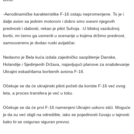
-Aerodinamičke karakteristike F-16 ostaju nepromenjene. To je i
dalje avion sa jednim motorom i dobro smo svesni njegovih
prednosti i slabosti, rekao je pilot Suhoja. -U bliskoj vazdušnoj
borbi, mi ćemo ga usmeriti u scenarije u kojima držimo prednost,
samouvereno je dodao ruski avijatičar.
Nedavno je Bela kuća izdala zajedničko saopštenje Danske,
Holandije i Sjedinjenih Država, najavljujući planove za snabdevanje
Ukrajini eskadrilama borbenih aviona F-16.
Očekuje se da će ukrajinski piloti početi da koriste F-16 već ovog
leta, a proces transfera je već u toku.
Očekuje se da će prvi F-16 namenjeni Ukrajini uskoro stići. Moguće
je da su već stigli na odredište, iako se pojedinosti čuvaju u tajnosti
kako bi se osigurao siguran prevoz.