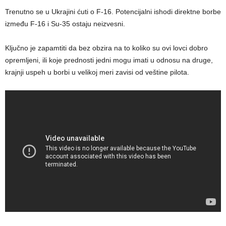
Trenutno se u Ukrajini ćuti o F-16. Potencijalni ishodi direktne borbe
između F-16 i Su-35 ostaju neizvesni.
Ključno je zapamtiti da bez obzira na to koliko su ovi lovci dobro
opremljeni, ili koje prednosti jedni mogu imati u odnosu na druge,
krajnji uspeh u borbi u velikoj meri zavisi od veštine pilota.