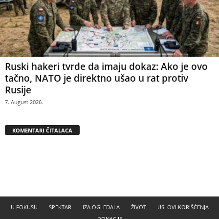
Ruski hakeri tvrde da imaju dokaz: Ako je ovo
tačno, NATO je direktno ušao u rat protiv
Rusije
7. August 2026.
KOMENTARI ČITALACA
U FOKUSU
SPEKTAR
IZA OGLEDALA
ŽIVOT
USLOVI KORIŠĆENJA
DONACIJE