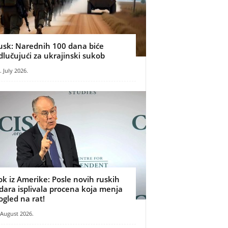
usk: Narednih 100 dana biće
dlučujući za ukrajinski sukob
. July 2026.
ok iz Amerike: Posle novih ruskih
dara isplivala procena koja menja
ogled na rat!
 August 2026.