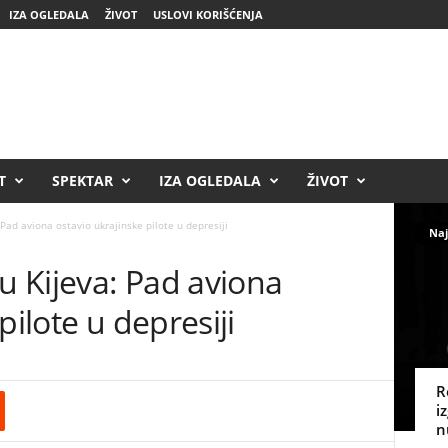
IZA OGLEDALA
ŽIVOT
USLOVI KORIŠĆENJA
T
SPEKTAR
IZA OGLEDALA
ŽIVOT
 Pad aviona ostavio ukrajinske pilote u depresiji
Naj
du Kijeva: Pad aviona
pilote u depresiji
R
i
n