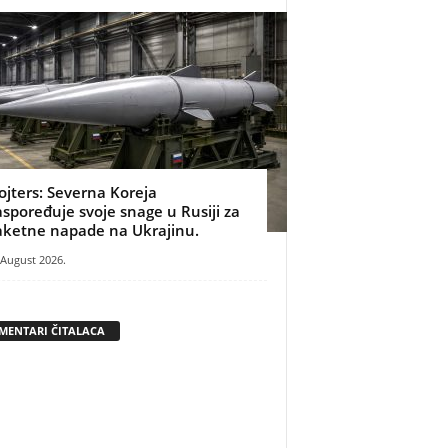
ojters: Severna Koreja
aspoređuje svoje snage u Rusiji za
aketne napade na Ukrajinu.
 August 2026.
MENTARI ČITALACA