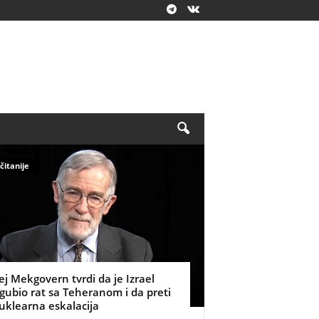
čitanije
ej Mekgovern tvrdi da je Izrael
zgubio rat sa Teheranom i da preti
uklearna eskalacija