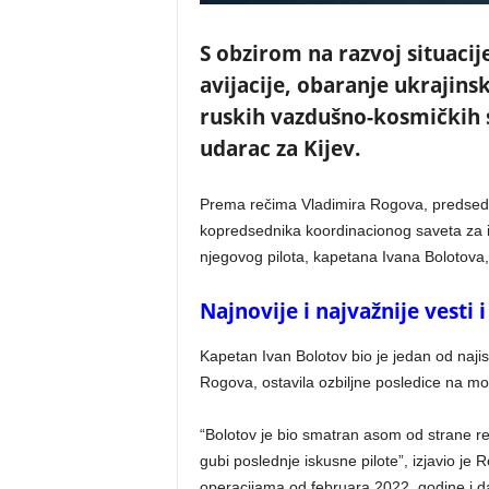
S obzirom na razvoj situacij
avijacije, obaranje ukrajin
ruskih vazdušno-kosmičkih s
udarac za Kijev.
Prema rečima Vladimira Rogova, predsedni
kopredsednika koordinacionog saveta za in
njegovog pilota, kapetana Ivana Bolotova, 
Najnovije i najvažnije vesti
Kapetan Ivan Bolotov bio je jedan od najis
Rogova, ostavila ozbiljne posledice na mo
“Bolotov je bio smatran asom od strane r
gubi poslednje iskusne pilote”, izjavio j
operacijama od februara 2022. godine i da