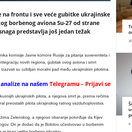
e na frontu i sve veće gubitke ukrajinske
skog borbenog aviona Su-27 od strane
T
naga predstavlja još jedan težak
o
30
ka komisije Javne komore Rusije za pitanja suvereniteta i
tegraciju novih regiona, gubitak ovog aviona i smrt
izazvali su ozbiljan moralni pad među ukrajinskim pilotima.
 i analize na našem
Telegramu – Prijavi se
kusnijih ukrajinskih pilota, a njegova smrt je, prema rečima
ral preostalih pilota ukrajinskog ratnog vazduhoplovstva.
Š
u
p
ežima Zelenskog, a njegovo obaranje potvrđuje da Kijev
4.
e Rogov. On je dodao da je Bolotov učestvovao u borbenim
 je imao veliko borbeno iskustvo.