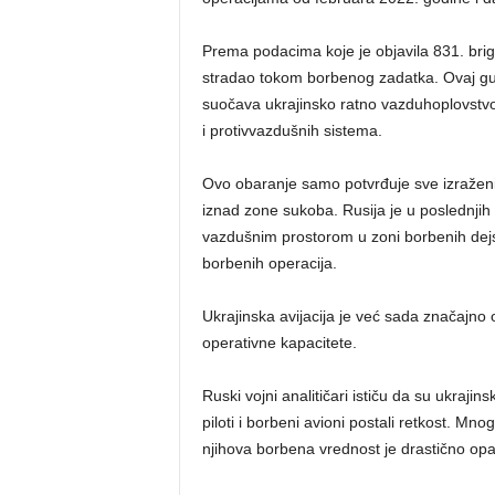
Prema podacima koje je objavila 831. brig
stradao tokom borbenog zadatka. Ovaj gub
suočava ukrajinsko ratno vazduhoplovstvo,
i protivvazdušnih sistema.
Ovo obaranje samo potvrđuje sve izražen
iznad zone sukoba. Rusija je u poslednji
vazdušnim prostorom u zoni borbenih dejst
borbenih operacija.
Ukrajinska avijacija je već sada značajno 
operativne kapacitete.
Ruski vojni analitičari ističu da su ukrajin
piloti i borbeni avioni postali retkost. Mnog
njihova borbena vrednost je drastično opa