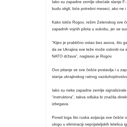
Iako su zapadne zemlje obećale slanje F-1
budu stigli, biće potrebni meseci, ako ne i
Kako ističe Rogov, režim Zelenskog sve 
zapadnih vojnih pilota u sukobu, jer se su
“Kijev je praktično ostao bez asova, što g
da se Ukrajina sve teže može osloniti na 
NATO država”, naglasio je Rogov.
Ovo pitanje se sve češće postavlja i u za
stanja ukrajinskog ratnog vazduhoplovstv
Iako su neke zapadne zemlje signaliziral
“instruktora”, takva odluka bi značila di
izbegava.
Pored toga što ruska avijacija sve češće
ulogu u eliminaciji neprijateljskih letelica 