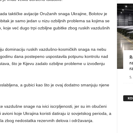
ada taktičke avijacije Oružanih snaga Ukrajine, Bolotov je
itak je samo jedan u nizu ozbiljnih problema sa kojima se
 koje već dugo trpi ozbiljne gubitke zbog ruskih vazdušnih
iju dominaciju ruskih vazdušno-kosmičkih snaga na nebu
h godinu dana postepeno uspostavila potpunu kontrolu nad
R
r
ava, što je Kijevu zadalo ozbiljne probleme u izvođenju
r
5.
oslabljena, a gubici kao što je ovaj dodatno smanjuju njene
KO
ske vazdušne snage na ivici iscrpljenosti, jer su im obučeni
i avioni koje Ukrajina koristi datiraju iz sovjetskog perioda, a
la zbog nedostatka rezervnih delova i održavanja.