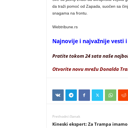
da traži pomoć od Zapada, suočen sa činj
snagama na frontu.
Webtribune.rs
Najnovije i najvažnije vesti
Pratite tokom 24 sata naše najbo
Otvorite novu mrežu Donalda Tr
Prethodni članak
Kineski ekspert: Za Trampa imamo