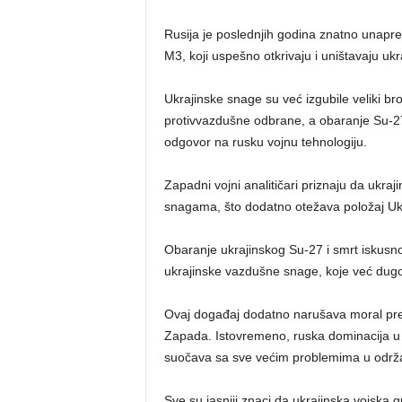
Rusija je poslednjih godina znatno unapre
M3, koji uspešno otkrivaju i uništavaju uk
Ukrajinske snage su već izgubile veliki br
protivvazdušne odbrane, a obaranje Su-2
odgovor na rusku vojnu tehnologiju.
Zapadni vojni analitičari priznaju da ukr
snagama, što dodatno otežava položaj Ukr
Obaranje ukrajinskog Su-27 i smrt iskusno
ukrajinske vazdušne snage, koje već dugo 
Ovaj događaj dodatno narušava moral preos
Zapada. Istovremeno, ruska dominacija u 
suočava sa sve većim problemima u održav
Sve su jasniji znaci da ukrajinska vojska 