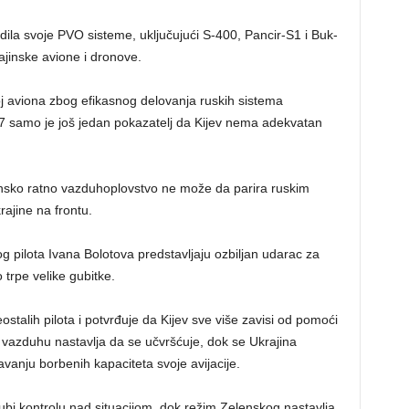
dila svoje PVO sisteme, uključujući S-400, Pancir-S1 i Buk-
rajinske avione i dronove.
oj aviona zbog efikasnog delovanja ruskih sistema
7 samo je još jedan pokazatelj da Kijev nema adekvatan
ajinsko ratno vazduhoplovstvo ne može da parira ruskim
ajine na frontu.
g pilota Ivana Bolotova predstavljaju ozbiljan udarac za
trpe velike gubitke.
talih pilota i potvrđuje da Kijev sve više zavisi od pomoći
vazduhu nastavlja da se učvršćuje, dok se Ukrajina
anju borbenih kapaciteta svoje avijacije.
gubi kontrolu nad situacijom, dok režim Zelenskog nastavlja