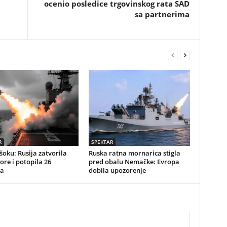
ocenio posledice trgovinskog rata SAD
sa partnerima
R
SPEKTAR
 šoku: Rusija zatvorila
Ruska ratna mornarica stigla
re i potopila 26
pred obalu Nemačke: Evropa
a
dobila upozorenje