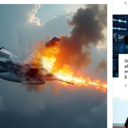
5.
I
e
m
l
2.