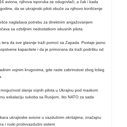
6 aviona, njihova isporuka se odugovlači, a čak i kada
 godine, da se ukrajinski piloti obuče za njihovo korišćenje.
češće naglašava potrebu za direktnim angažovanjem
očava sa ozbiljnim nedostatkom iskusnih pilota.
a tera da sve glasnije traži pomoć sa Zapada. Postaje jasno
sopstvene kapacitete i da je primorana da traži podršku od
padnim vojnim krugovima, gde raste zabrinutost zbog lošeg
a.
e mogućnost slanja vojnih pilota u Ukrajinu pod maskom
rektnu eskalaciju sukoba sa Rusijom, što NATO za sada
 obara ukrajinske avione u vazdušnim okršajima, značajnu
igra i ruski protivvazdušni sistem.