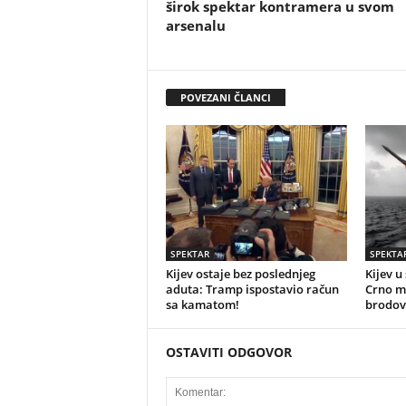
širok spektar kontramera u svom
arsenalu
POVEZANI ČLANCI
SPEKTAR
SPEKTA
Kijev ostaje bez poslednjeg
Kijev u
aduta: Tramp ispostavio račun
Crno mo
sa kamatom!
brodov
OSTAVITI ODGOVOR