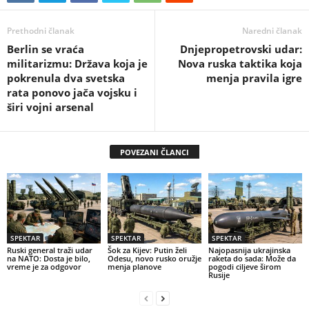
Prethodni članak
Naredni članak
Berlin se vraća
Dnjepropetrovski udar:
militarizmu: Država koja je
Nova ruska taktika koja
pokrenula dva svetska
menja pravila igre
rata ponovo jača vojsku i
širi vojni arsenal
POVEZANI ČLANCI
SPEKTAR
SPEKTAR
SPEKTAR
Ruski general traži udar
Šok za Kijev: Putin želi
Najopasnija ukrajinska
na NATO: Dosta je bilo,
Odesu, novo rusko oružje
raketa do sada: Može da
vreme je za odgovor
menja planove
pogodi ciljeve širom
Rusije