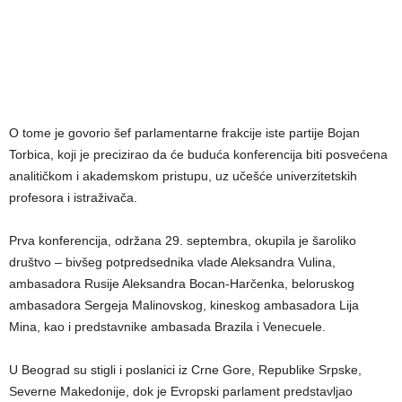
O tome je govorio šef parlamentarne frakcije iste partije Bojan
Torbica, koji je precizirao da će buduća konferencija biti posvećena
analitičkom i akademskom pristupu, uz učešće univerzitetskih
profesora i istraživača.
Prva konferencija, održana 29. septembra, okupila je šaroliko
društvo – bivšeg potpredsednika vlade Aleksandra Vulina,
ambasadora Rusije Aleksandra Bocan-Harčenka, beloruskog
ambasadora Sergeja Malinovskog, kineskog ambasadora Lija
Mina, kao i predstavnike ambasada Brazila i Venecuele.
U Beograd su stigli i poslanici iz Crne Gore, Republike Srpske,
Severne Makedonije, dok je Evropski parlament predstavljao