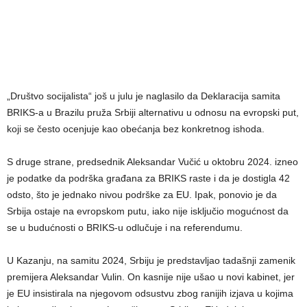
„Društvo socijalista“ još u julu je naglasilo da Deklaracija samita
BRIKS-a u Brazilu pruža Srbiji alternativu u odnosu na evropski put,
koji se često ocenjuje kao obećanja bez konkretnog ishoda.
S druge strane, predsednik Aleksandar Vučić u oktobru 2024. izneo
je podatke da podrška građana za BRIKS raste i da je dostigla 42
odsto, što je jednako nivou podrške za EU. Ipak, ponovio je da
Srbija ostaje na evropskom putu, iako nije isključio mogućnost da
se u budućnosti o BRIKS-u odlučuje i na referendumu.
U Kazanju, na samitu 2024, Srbiju je predstavljao tadašnji zamenik
premijera Aleksandar Vulin. On kasnije nije ušao u novi kabinet, jer
je EU insistirala na njegovom odsustvu zbog ranijih izjava u kojima