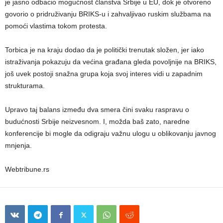
je jasno odbacio mogućnost članstva Srbije u EU, dok je otvoreno
govorio o pridruživanju BRIKS-u i zahvaljivao ruskim službama na
pomoći vlastima tokom protesta.
Torbica je na kraju dodao da je politički trenutak složen, jer iako
istraživanja pokazuju da većina građana gleda povoljnije na BRIKS,
još uvek postoji snažna grupa koja svoj interes vidi u zapadnim
strukturama.
Upravo taj balans između dva smera čini svaku raspravu o
budućnosti Srbije neizvesnom. I, možda baš zato, naredne
konferencije bi mogle da odigraju važnu ulogu u oblikovanju javnog
mnjenja.
Webtribune.rs