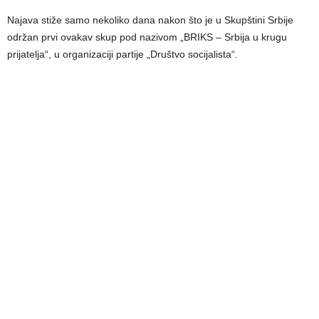
Najava stiže samo nekoliko dana nakon što je u Skupštini Srbije
održan prvi ovakav skup pod nazivom „BRIKS – Srbija u krugu
prijatelja“, u organizaciji partije „Društvo socijalista“.