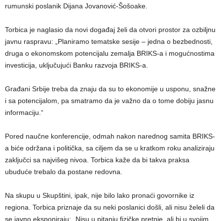
rumunski poslanik Dijana Jovanović-Šošoake.
Torbica je naglasio da novi događaj želi da otvori prostor za ozbiljnu
javnu raspravu: „Planiramo tematske sesije – jedna o bezbednosti,
druga o ekonomskom potencijalu zemalja BRIKS-a i mogućnostima
investicija, uključujući Banku razvoja BRIKS-a.
Građani Srbije treba da znaju da su to ekonomije u usponu, snažne
i sa potencijalom, pa smatramo da je važno da o tome dobiju jasnu
informaciju.“
Pored naučne konferencije, odmah nakon narednog samita BRIKS-
a biće održana i politička, sa ciljem da se u kratkom roku analiziraju
zaključci sa najvišeg nivoa. Torbica kaže da bi takva praksa
ubuduće trebalo da postane redovna.
Na skupu u Skupštini, ipak, nije bilo lako pronaći govornike iz
regiona. Torbica priznaje da su neki poslanici došli, ali nisu želeli da
se javno eksponiraju: „Nisu u pitanju fizičke pretnje, ali bi u svojim