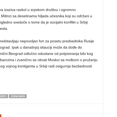
a izaziva raskol u srpskom društvu i ogromno
Mitinzi sa desetinama hiljada učesnika koji su održani u
ledno svedoče o tome da je socijalni konflikt u Srbiji
esta.
predstavljaju nepovoljan fon za posetu predsednika Rusije
 Beograd. Ipak u današnjoj sitauciji može da dođe do
nični Beograd odlučno odustane od potpisivanja bilo kog
lbancima i zvanično se obrati Moskvi sa molbom o pružanju
kog vojnog kontigenta u Srbiji radi osigurnja bezbednosti
VESTI
VOJNA BAZA