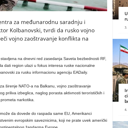
U
r
centra za međunarodnu saradnju i
3.
ktor Kolbanovski, tvrdi da rusko vojno
eči vojno zaoštravanje konflikta na
la stavljena na dnevni red zasedanja Saveta bezbednosti RF,
 dati region ulazi u fokus interesa ruske nacionalne
lbanovski za rusku informacionu agenciju EADaily.
za širenje NATO-a na Balkanu, vojno zaoštravanje
I
priliva izbeglica, naglog porasta aktivnosti terorističkih i
c
g prometa narkotika.
b
4.
oji može da dovede do raspada same EU, Amerikanci
opstvenim evropskim saveznicima, koji ne prate uvek američki
u kontinentalnog žandarma Evrope.