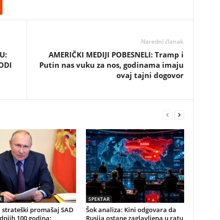
Naredni članak
U:
AMERIČKI MEDIJI POBESNELI: Tramp i
VODI
Putin nas vuku za nos, godinama imaju
ovaj tajni dogovor
R
SPEKTAR
 strateški promašaj SAD
Šok analiza: Kini odgovara da
dnjih 100 godina:
Rusija ostane zaglavljena u ratu