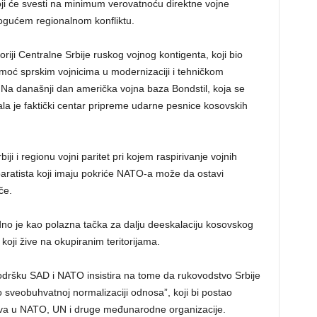
 koji će svesti na minimum verovatnoću direktne vojne
ogućem regionalnom konfliktu.
itoriji Centralne Srbije ruskog vojnog kontigenta, koji bio
omoć sprskim vojnicima u modernizaciji i tehničkom
Na današnji dan američka vojna baza Bondstil, koja se
stala je faktički centar pripreme udarne pesnice kosovskih
i i regionu vojni paritet pri kojem raspirivanje vojnih
aratista koji imaju pokriće NATO-a može da ostavi
če.
dno je kao polazna tačka za dalju deeskalaciju kosovskog
 koji žive na okupiranim teritorijama.
odršku SAD i NATO insistira na tome da rukovodstvo Srbije
 sveobuhvatnoj normalizaciji odnosa”, koji bi postao
a u NATO, UN i druge međunarodne organizacije.