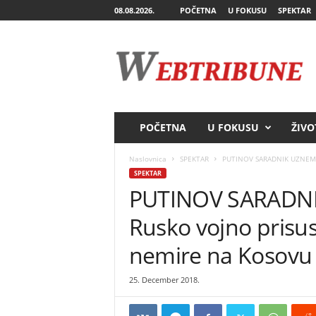
08.08.2026.
POČETNA
U FOKUSU
SPEKTAR
W
e
b
T
r
i
b
POČETNA
U FOKUSU
ŽIVO
u
n
Naslovnica
SPEKTAR
PUTINOV SARADNIK UZNEMIRIO
e
SPEKTAR
PUTINOV SARADNI
Rusko vojno prisust
nemire na Kosovu
25. December 2018.