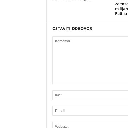
Zamrza
milija
Putinu
OSTAVITI ODGOVOR