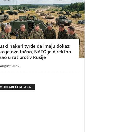
uski hakeri tvrde da imaju dokaz:
ko je ovo tačno, NATO je direktno
šao u rat protiv Rusije
 August 2026.
MENTARI ČITALACA