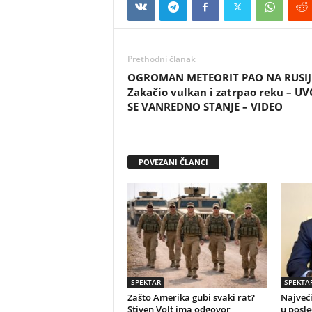
Prethodni članak
OGROMAN METEORIT PAO NA RUSIJ
Zakačio vulkan i zatrpao reku – U
SE VANREDNO STANJE – VIDEO
POVEZANI ČLANCI
SPEKTAR
SPEKTA
Zašto Amerika gubi svaki rat?
Najveći
Stiven Volt ima odgovor
u posle