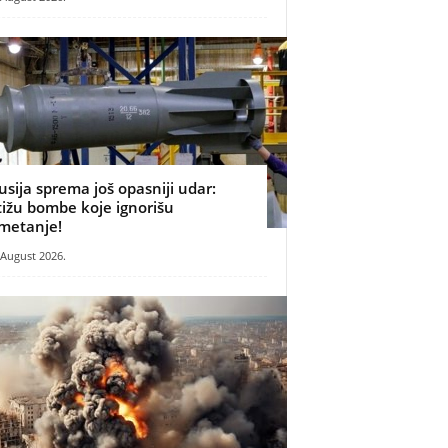
usija sprema još opasniji udar:
tižu bombe koje ignorišu
metanje!
 August 2026.