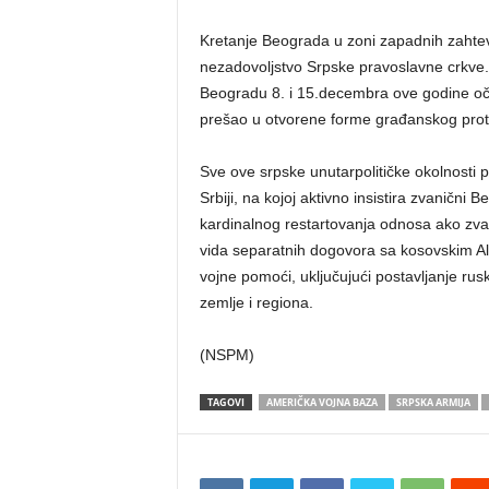
Kretanje Beograda u zoni zapadnih zahtev
nezadovoljstvo Srpske pravoslavne crkve. 
Beogradu 8. i 15.decembra ove godine očig
prešao u otvorene forme građanskog prot
Sve ove srpske unutarpolitičke okolnosti 
Srbiji, na kojoj aktivno insistira zvanični
kardinalnog restartovanja odnosa ako zva
vida separatnih dogovora sa kosovskim A
vojne pomoći, uključujući postavljanje rus
zemlje i regiona.
(NSPM)
TAGOVI
AMERIČKA VOJNA BAZA
SRPSKA ARMIJA