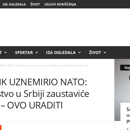
IZA OGLEDALA
ŽIVOT
USLOVI KORIŠĆENJA
T
SPEKTAR
IZA OGLEDALA
ŽIVOT
 NATO: Rusko vojno prisustvo u Srbiji zaustaviće nemire na...
Naj
K UZNEMIRIO NATO:
vo u Srbiji zaustaviće
 – OVO URADITI
Š
u
p
4.