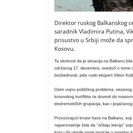
Direktor ruskog Balkanskog 
saradnik Vladimira Putina, Vi
prisustvo u Srbiji može da spr
Kosovu.
Ta okolnost da je situacija na Balkanu bi
održanog 17. decembra, svedoči o tome da
bezbednosti, piše ruski ekspert Viktor Ko
Osim vojno-političkog problema, vezanog 
kosovskog konflikta će dovesti do masovnog 
ekstremističkih grupacija, kao i pojačano
Provocirajući krvavi haos na Balkanu, k
najverovatnije žele da ”očitaju lekciju” s
kurs i da utvrde svoje pozicije u svojstv