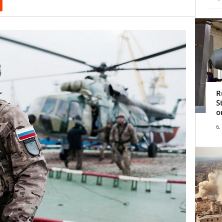
R
S
o
6.