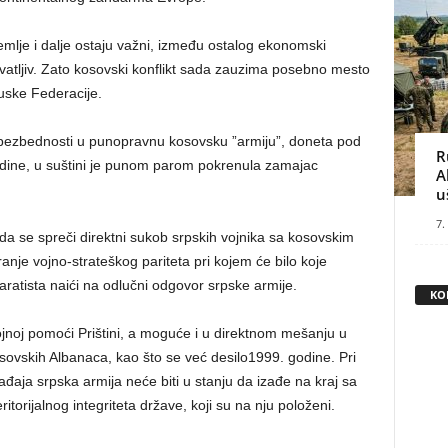
mlje i dalje ostaju važni, između ostalog ekonomski
hvatljiv. Zato kosovski konflikt sada zauzima posebno mesto
uske Federacije.
 bezbednosti u punopravnu kosovsku ”armiju”, doneta pod
R
dine, u suštini je punom parom pokrenula zamajac
A
u
7.
da se spreči direktni sukob srpskih vojnika sa kosovskim
nje vojno-strateškog pariteta pri kojem će bilo koje
atista naići na odlučni odgovor srpske armije.
KO
jnoj pomoći Prištini, a moguće i u direktnom mešanju u
osovskih Albanaca, kao što se već desilo1999. godine. Pri
aja srpska armija neće biti u stanju da izađe na kraj sa
torijalnog integriteta države, koji su na nju položeni.