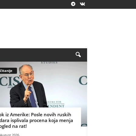
čitanije
ok iz Amerike: Posle novih ruskih
dara isplivala procena koja menja
ogled na rat!
 August 2026.