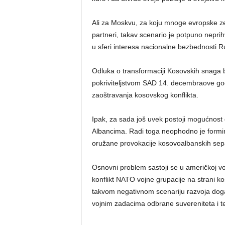
Ali za Moskvu, za koju mnoge evropske ze
partneri, takav scenario je potpuno nepri
u sferi interesa nacionalne bezbednosti R
Odluka o transformaciji Kosovskih snaga
pokriviteljstvom SAD 14. decembraove go
zaoštravanja kosovskog konflikta.
Ipak, za sada još uvek postoji mogućnost 
Albancima. Radi toga neophodno je formira
oružane provokacije kosovoalbanskih separ
Osnovni problem sastoji se u američkoj vo
konflikt NATO vojne grupacije na strani k
takvom negativnom scenariju razvoja događ
vojnim zadacima odbrane suvereniteta i teri