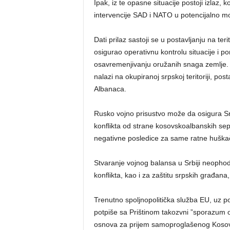
Ipak, iz te opasne situacije postoji izlaz,
intervencije SAD i NATO u potencijalno m
Dati prilaz sastoji se u postavljanju na ter
osigurao operativnu kontrolu situacije i p
osavremenjivanju oružanih snaga zemlje. 
nalazi na okupiranoj srpskoj teritoriji, po
Albanaca.
Rusko vojno prisustvo može da osigura Srbij
konflikta od strane kosovskoalbanskih sep
negativne posledice za same ratne huška
Stvaranje vojnog balansa u Srbiji neopho
konflikta, kao i za zaštitu srpskih građana,
Trenutno spoljnopolitička služba EU, uz p
potpiše sa Prištinom takozvni ”sporazum o
osnova za prijem samoproglašenog Kosov