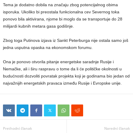
Tema je dodatno dobila na značaju zbog potencijalnog obima
isporuka. Ukoliko bi preostala funkcionalna cev Severnog toka
ponovo bila aktivirana, njome bi moglo da se transportuje do 28
milijardi kubnih metara gasa godišnje.
Zbog toga Putinova izjava iz Sankt Peterburga nije ostala samo još
jedna usputna opaska na ekonomskom forumu.
Ona je ponovo otvorila pitanje energetske saradnje Rusije i
Nemačke, ali i širu raspravu o tome da li će političke okolnosti u
budućnosti dozvoliti povratak projekta koji je godinama bio jedan od
najvažnijih energetskih pravaca između Rusije i Evropske unije.
Prethodni članak
Naredni članak