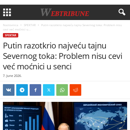
Naslovnica
SPEKTAR
Putin razotkrio najveću tajnu Severnog toka: Problem nisu
cevi već moćnici u...
SPEKTAR
Putin razotkrio najveću tajnu
Severnog toka: Problem nisu cevi
već moćnici u senci
7. June 2026.