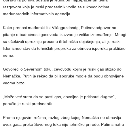
Upravo ta poruka postala je jedna od najzapaženijih tema
razgovora koje je ruski predsednik vodio sa rukovodiocima
međunarodnih informativnih agencija.
Kako prenosi mađarski list Világgazdaság, Putinov odgovor na
pitanje o budućnosti gasovoda izazvao je veliko iznenađenje. Mnogi
su očekivali oprezniju procenu ili tehnička objašnjenja, ali je ruski
lider izneo stav da tehničkih prepreka za obnovu isporuka praktično
nema.
Govoreći o Severnom toku, cevovodu kojim je ruski gas stizao do
Nemačke, Putin je rekao da bi isporuke mogle da budu obnovljene
veoma brzo.
„Može već sutra da se pusti gas, dovoljno je pritisnuti dugme“,
poručio je ruski predsednik.
Prema njegovim rečima, razlog zbog kojeg Nemačka ne obnavlja
uvoz gasa preko Severnog toka nije tehničke prirode. Putin smatra