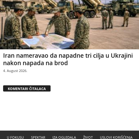
Iran nameravao da napadne tri cilja u Ukrajini
nakon napada na brod
4. August 2026.
KOMENTARI ČITALACA
U FOKUSU
SPEKTAR
IZA OGLEDALA
ŽIVOT
USLOVI KORIŠĆENJA