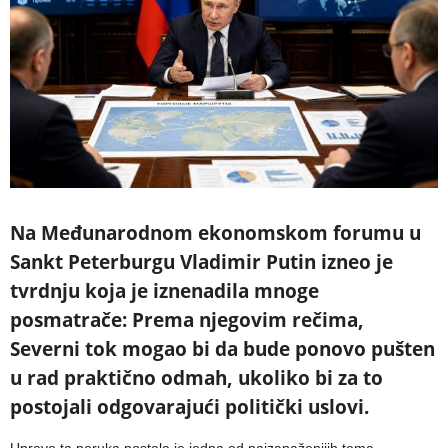
Na Međunarodnom ekonomskom forumu u
Sankt Peterburgu Vladimir Putin izneo je
tvrdnju koja je iznenadila mnoge
posmatrače: Prema njegovim rečima,
Severni tok mogao bi da bude ponovo pušten
u rad praktično odmah, ukoliko bi za to
postojali odgovarajući politički uslovi.