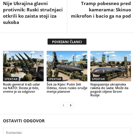
Nije Ukrajina glavni
Tramp pobesneo pred
protivnik: Ruski stručnjaci
kamerama: Skinuo
otkrili ko zaista stoji iza
mikrofon i bacio ga na pod
sukoba
POVEZANI ČLANCI
SPEKTAR
SPEKTAR
SPEKTAR
Ruski general traži udar
Šok za Kijev: Putin želi
Najopasnija ukrajinska
na NATO: Dosta je bilo,
Odesu, novo rusko oružje
raketa do sada: Može da
vreme je za odgovor
menja planove
pogodi ciljeve širom
Rusije
OSTAVITI ODGOVOR