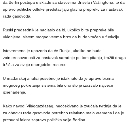
da Berlin postupa u skladu sa stavovima Brisela i Vašingtona, te da
upravo političke odluke predstavljaju glavnu prepreku za nastavak
rada gasovoda.
Ruski predsednik je naglasio da bi, ukoliko bi te prepreke bile
uklonjene, sistem mogao veoma brzo da bude vraćen u funkciju.
Istovremeno je upozorio da će Rusija, ukoliko ne bude
zainteresovanosti za nastavak saradnje po tom pitanju, tražiti druga
tržišta za svoje energetske resurse.
U mađarskoj analizi posebno je istaknuto da je upravo brzina
mogućeg pokretanja sistema bila ono što je izazvalo najveće
iznenađenje.
Kako navodi Világgazdaság, neočekivano je zvučala tvrdnja da je
za obnovu rada gasovoda potrebno relativno malo vremena i da je
presudni faktor zapravo politička volja Berlina.