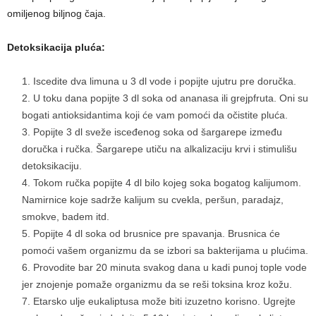
omiljenog biljnog čaja.
Detoksikacija pluća:
Iscedite dva limuna u 3 dl vode i popijte ujutru pre doručka.
U toku dana popijte 3 dl soka od ananasa ili grejpfruta. Oni su
bogati antioksidantima koji će vam pomoći da očistite pluća.
Popijte 3 dl sveže isceđenog soka od šargarepe između
doručka i ručka. Šargarepe utiču na alkalizaciju krvi i stimulišu
detoksikaciju.
Tokom ručka popijte 4 dl bilo kojeg soka bogatog kalijumom.
Namirnice koje sadrže kalijum su cvekla, peršun, paradajz,
smokve, badem itd.
Popijte 4 dl soka od brusnice pre spavanja. Brusnica će
pomoći vašem organizmu da se izbori sa bakterijama u plućima.
Provodite bar 20 minuta svakog dana u kadi punoj tople vode
jer znojenje pomaže organizmu da se reši toksina kroz kožu.
Etarsko ulje eukaliptusa može biti izuzetno korisno. Ugrejte