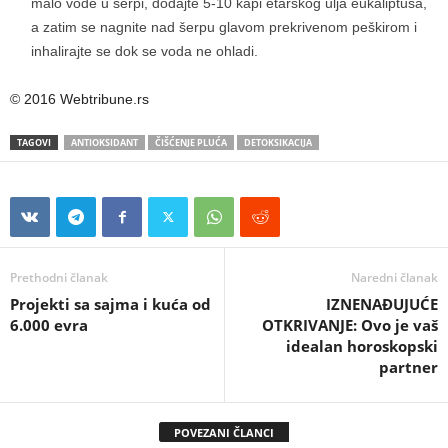
malo vode u šerpi, dodajte 5-10 kapi etarskog ulja eukaliptusa,
a zatim se nagnite nad šerpu glavom prekrivenom peškirom i
inhalirajte se dok se voda ne ohladi.
© 2016 Webtribune.rs
TAGOVI
ANTIOKSIDANT
ČIŠĆENJE PLUĆA
DETOKSIKACIJA
Prethodni članak
Naredni članak
Projekti sa sajma i kuća od
IZNENAĐUJUĆE
6.000 evra
OTKRIVANJE: Ovo je vaš
idealan horoskopski
partner
POVEZANI ČLANCI