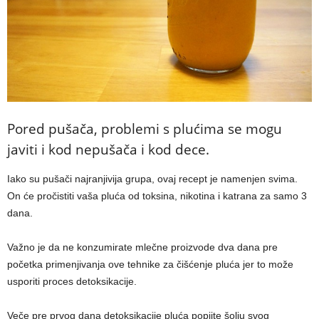
Pored pušača, problemi s plućima se mogu
javiti i kod nepušača i kod dece.
Iako su pušači najranjivija grupa, ovaj recept je namenjen svima.
On će pročistiti vaša pluća od toksina, nikotina i katrana za samo 3
dana.
Važno je da ne konzumirate mlečne proizvode dva dana pre
početka primenjivanja ove tehnike za čišćenje pluća jer to može
usporiti proces detoksikacije.
Veče pre prvog dana detoksikacije pluća popijte šolju svog