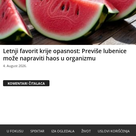
Letnji favorit krije opasnost: Previše lubenice
može napraviti haos u organizmu
4. August 2026.
KOMENTARI ČITALACA
U FOKUSU
SPEKTAR
IZA OGLEDALA
ŽIVOT
USLOVI KORIŠĆENJA