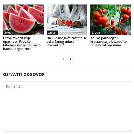
ŽIVOT
ŽIVOT
ŽIVOT
Letnji favorit krije
Da li je moguće zaštititi se
Koliko paradajza i
opasnost: Previše
od srčanog udara
krastavaca je bezbedno
lubenice može napraviti
doživotno?
pojesti tokom dana
haos u organizmu
OSTAVITI ODGOVOR