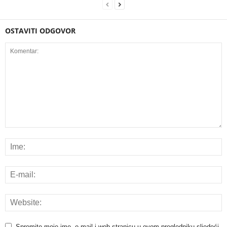
OSTAVITI ODGOVOR
Spremite moje ime, e-mail i web stranicu u ovom pregledniku sljedeći