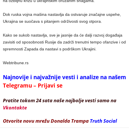
na ozbiljnu krizu u ukrajinskim oružanim snagama.
Dok ruska vojna mašina nastavlja da ostvaruje značajne uspehe,
Ukrajina se suočava s pitanjem održivosti svog otpora.
Kako se sukob nastavlja, sve je jasnije da će dalji razvoj događaja
zavisiti od sposobnosti Rusije da zadrži trenutni tempo ofanzive i od
spremnosti Zapada da nastavi s podrškom Ukrajini.
Webtribune.rs
Najnovije i najvažnije vesti i analize na našem
Telegramu – Prijavi se
Pratite tokom 24 sata naše najbolje vesti samo na
Vkontakte
Otvorite novu mrežu Donalda Trampa
Truth Social