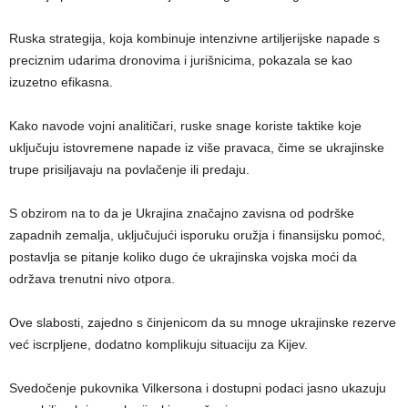
Ruska strategija, koja kombinuje intenzivne artiljerijske napade s
preciznim udarima dronovima i jurišnicima, pokazala se kao
izuzetno efikasna.
Kako navode vojni analitičari, ruske snage koriste taktike koje
uključuju istovremene napade iz više pravaca, čime se ukrajinske
trupe prisiljavaju na povlačenje ili predaju.
S obzirom na to da je Ukrajina značajno zavisna od podrške
zapadnih zemalja, uključujući isporuku oružja i finansijsku pomoć,
postavlja se pitanje koliko dugo će ukrajinska vojska moći da
održava trenutni nivo otpora.
Ove slabosti, zajedno s činjenicom da su mnoge ukrajinske rezerve
već iscrpljene, dodatno komplikuju situaciju za Kijev.
Svedočenje pukovnika Vilkersona i dostupni podaci jasno ukazuju