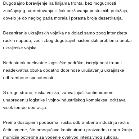
Dugotrajno boravljenje na linijama fronta, bez mogućnosti
značajnijeg napredovanja ili čak održavanja postojećih položaja,
dovelo je do naglog pada morala i porasta broja dezertiranja.
Dezertiranje ukrajinskih vojnika ne dolazi samo zbog intenziteta
ruskih napada, već i zbog dugotrajnih sistemskih problema unutar
ukrajinske vojske.
Nedostatak adekvatne logističke podrške, iscrpljenost trupa i
neadekvatna obuka dodatno doprinose urušavanju ukrajinske
odbrambene sposobnosti.
S druge strane, ruska vojska, zahvaljujući kontinuiranom
unapređenju logistike i vojno-industrijskog kompleksa, održava
visok tempo operacija.
Prema dostupnim podacima, ruska odbrambena industrija radi u
četiri smene, što omogućava kontinuiranu proizvodnju naoružanja i
municije potrebne za vođenje ovakvog intenzivnog sukoba.