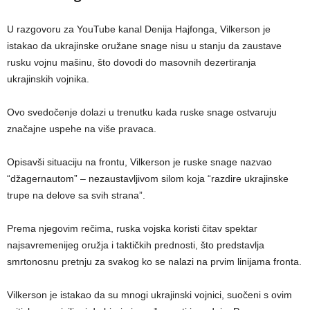
U razgovoru za YouTube kanal Denija Hajfonga, Vilkerson je
istakao da ukrajinske oružane snage nisu u stanju da zaustave
rusku vojnu mašinu, što dovodi do masovnih dezertiranja
ukrajinskih vojnika.
Ovo svedočenje dolazi u trenutku kada ruske snage ostvaruju
značajne uspehe na više pravaca.
Opisavši situaciju na frontu, Vilkerson je ruske snage nazvao
“džagernautom” – nezaustavljivom silom koja “razdire ukrajinske
trupe na delove sa svih strana”.
Prema njegovim rečima, ruska vojska koristi čitav spektar
najsavremenijeg oružja i taktičkih prednosti, što predstavlja
smrtonosnu pretnju za svakog ko se nalazi na prvim linijama fronta.
Vilkerson je istakao da su mnogi ukrajinski vojnici, suočeni s ovim