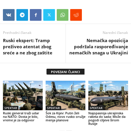
Prethodni članak
Naredni članak
Ruski ekspert: Tramp
Nemačka opozicija
preživeo atentat zbog
podržala raspoređivanje
sreće a ne zbog zaštite
nemačkih snaga u Ukrajini
POVEZANI ČLANCI
SPEKTAR
SPEKTAR
SPEKTAR
Ruski general traži udar
Šok za Kijev: Putin želi
Najopasnija ukrajinska
na NATO: Dosta je bilo,
Odesu, novo rusko oružje
raketa do sada: Može da
vreme je za odgovor
menja planove
pogodi ciljeve širom
Rusije