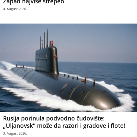
Zapad najviše strepeo
4. August 2026.
Rusija porinula podvodno čudovište:
„Uljanovsk” može da razori i gradove i flote!
3. August 2026.