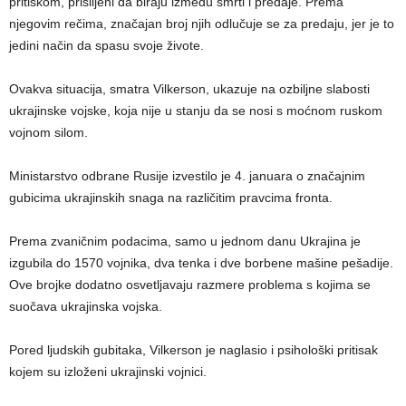
pritiskom, prisiljeni da biraju između smrti i predaje. Prema
njegovim rečima, značajan broj njih odlučuje se za predaju, jer je to
jedini način da spasu svoje živote.
Ovakva situacija, smatra Vilkerson, ukazuje na ozbiljne slabosti
ukrajinske vojske, koja nije u stanju da se nosi s moćnom ruskom
vojnom silom.
Ministarstvo odbrane Rusije izvestilo je 4. januara o značajnim
gubicima ukrajinskih snaga na različitim pravcima fronta.
Prema zvaničnim podacima, samo u jednom danu Ukrajina je
izgubila do 1570 vojnika, dva tenka i dve borbene mašine pešadije.
Ove brojke dodatno osvetljavaju razmere problema s kojima se
suočava ukrajinska vojska.
Pored ljudskih gubitaka, Vilkerson je naglasio i psihološki pritisak
kojem su izloženi ukrajinski vojnici.