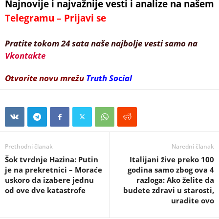
Najnovije i najvažnije vesti i analize na našem
Telegramu – Prijavi se
Pratite tokom 24 sata naše najbolje vesti samo na
Vkontakte
Otvorite novu mrežu
Truth Social
Prethodni članak
Naredni članak
Šok tvrdnje Hazina: Putin
Italijani žive preko 100
je na prekretnici – Moraće
godina samo zbog ova 4
uskoro da izabere jednu
razloga: Ako želite da
od ove dve katastrofe
budete zdravi u starosti,
uradite ovo