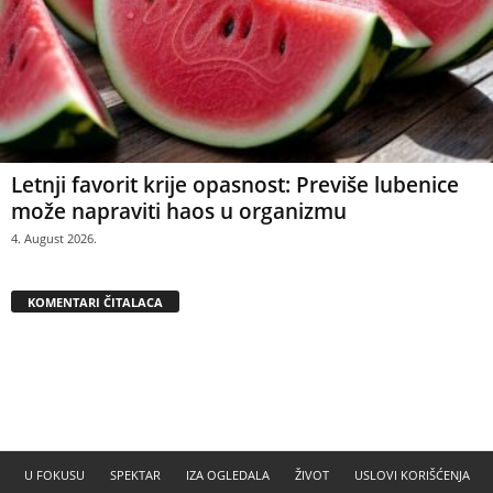
Letnji favorit krije opasnost: Previše lubenice
može napraviti haos u organizmu
4. August 2026.
KOMENTARI ČITALACA
U FOKUSU
SPEKTAR
IZA OGLEDALA
ŽIVOT
USLOVI KORIŠĆENJA