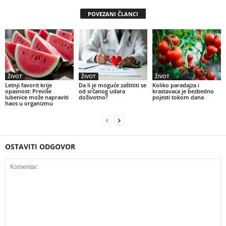
POVEZANI ČLANCI
ŽIVOT
ŽIVOT
ŽIVOT
Letnji favorit krije
Da li je moguće zaštititi se
Koliko paradajza i
opasnost: Previše
od srčanog udara
krastavaca je bezbedno
lubenice može napraviti
doživotno?
pojesti tokom dana
haos u organizmu
OSTAVITI ODGOVOR