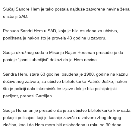
Slučaj Sandre Hem je tako postala najduže zatvorena nevina žena
u istoriji SAD.
Presuda Sandri Hem u SAD, koja je bila osuđena za ubistvo,
poništena je nakon što je provela 43 godine u zatvoru.
Sudija okružnog suda u Misuriju Rajan Horsman presudio je da
postoje “jasni i ubedljivi” dokazi da je Hem nevina.
Sandra Hem, stara 63 godine, osuđena je 1980. godine na kaznu
doživotnog zatvora, za ubistvo bibliotekarke Patriše Ješke, nakon
što je policiji dala inkriminišuće izjave dok je bila psihijatrijski
pacijent, prenosi Gardijan.
Sudija Horsman je presudio da je za ubistvo bibliotekarke kriv sada
pokojni policajac, koji je kasnije završio u zatvoru zbog drugog
zločina, kao i da Hem mora biti oslobođena u roku od 30 dana.