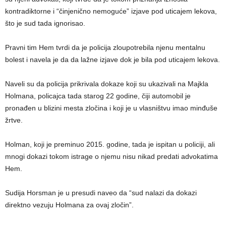
kontradiktorne i “činjenično nemoguće” izjave pod uticajem lekova,
što je sud tada ignorisao.
Pravni tim Hem tvrdi da je policija zloupotrebila njenu mentalnu
bolest i navela je da da lažne izjave dok je bila pod uticajem lekova.
Naveli su da policija prikrivala dokaze koji su ukazivali na Majkla
Holmana, policajca tada starog 22 godine, čiji automobil je
pronađen u blizini mesta zločina i koji je u vlasništvu imao minđuše
žrtve.
Holman, koji je preminuo 2015. godine, tada je ispitan u policiji, ali
mnogi dokazi tokom istrage o njemu nisu nikad predati advokatima
Hem.
Sudija Horsman je u presudi naveo da “sud nalazi da dokazi
direktno vezuju Holmana za ovaj zločin”.