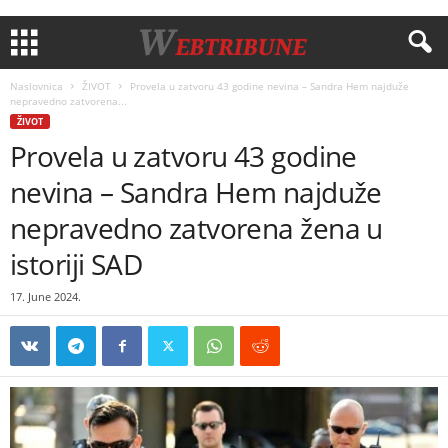
Naslovnica
ŽIVOT
Provela u zatvoru 43 godine nevina – Sandra Hem najduže
nepravedno zatvorena...
ŽIVOT
Provela u zatvoru 43 godine
nevina – Sandra Hem najduže
nepravedno zatvorena žena u
istoriji SAD
17. June 2024.